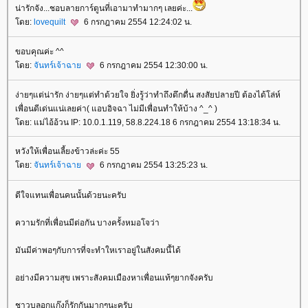
น่ารักจัง...ชอบลายการ์ตูนที่เอามาทำมากๆ เลยค่ะ...
ดย:
lovequilt
6 กรกฎาคม 2554 12:24:02 น.
ขอบคุณค่ะ ^^
ดย:
จันทร์เจ้าฉา
6 กรกฎาคม 2554 12:30:00 น.
ง่ายๆแต่น่ารัก ง่ายๆแต่ทำด้วยใจ ยิ่งรู้ว่าทำถึงดึกดื่น สงสัยปลายปี ต้องได้โล่ห์
เพื่อนดีเด่นแน่เลยค่า( แอบอิจฉา ไม่มีเพื่อนทำให้บ้าง ^_^ )
ดย: แม่ไอ้อ้วน IP: 10.0.1.119, 58.8.224.18 6 กรกฎาคม 2554 13:18:34 น.
หวังให้เพื่อนเลี้ยงข้าวล่ะค่ะ 55
ดย:
จันทร์เจ้าฉา
6 กรกฎาคม 2554 13:25:23 น.
ดีใจแทนเพื่อนคนนั้นด้วยนะครับ
ความรักที่เพื่อนมีต่อกัน บางครั้งหมอโจว่า
มันมีค่าพอๆกับการที่จะทำใหเราอยู่ในสังคมนี้ได้
อย่างมีความสุข เพราะสังคมเมืองหาเพื่อนแท้ๆยากจังครับ
ชาวบลอกแก๊งก็รักกันมากๆนะครับ