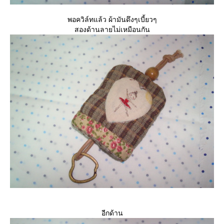
พอควิล์ทแล้ว ผ้ามันดึงๆเบี้ยวๆ
สองด้านลายไม่เหมือนกัน
อีกด้าน