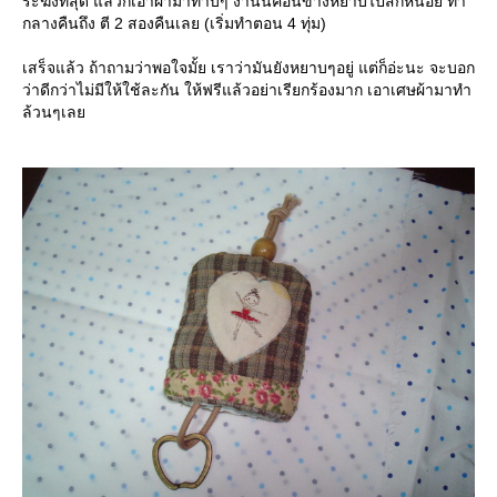
ระฆังที่สุด แล้วก็เอาผ้ามาทาบๆ งานนี้ค่อนข้างหยาบไปสักหน่อย ทำ
กลางคืนถึง ตี 2 สองคืนเลย (เริ่มทำตอน 4 ทุ่ม)
เสร็จแล้ว ถ้าถามว่าพอใจมั้ย เราว่ามันยังหยาบๆอยู่ แต่ก็อ่ะนะ จะบอก
ว่าดีกว่าไม่มีให้ใช้ละกัน ให้ฟรีแล้วอย่าเรียกร้องมาก เอาเศษผ้ามาทำ
ล้วนๆเล