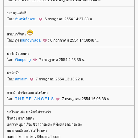
ดย: ยายศรี IP: 125.25.1.29 6 กรกฎาคม 2554 14:35:44 น.
ขอบคุณค่ะพี่
ดย:
จันทร์เจ้าฉา
6 กรกฎาคม 2554 14:37:38 น.
สวยน่ารักค่ะ
ดย: กุ้ง (
kungviyada
) 6 กรกฎาคม 2554 14:38:48 น.
น่ารักจังเลยค่ะ
ดย:
Gunpung
7 กรกฎาคม 2554 4:23:35 น.
น่ารักจัง
ดย:
amiaim
7 กรกฎาคม 2554 13:13:22 น.
ลายผ้าน่ารักเนอะ เก่งจังค่ะ
ดย:
T H R E E - A N G E L S
7 กรกฎาคม 2554 16:06:38 น.
ขอโทษนค่ะ มาผิดที่ป่าวหว่า
ผ้าสวยมากเลยค่ะ
ต่ว่าหนูมาเรื่องชิวาวาอ่ะค่ะ ที่พึ่งคลอดมาอ่ะค่ะ
อยากขออีเมลไว้ได้ไหมค่ะ
gard_like_mickey@hotmail.com