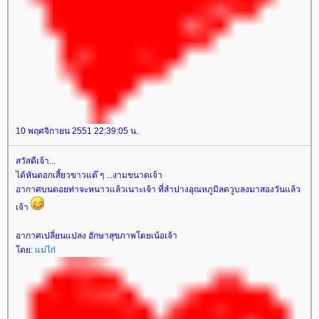
10 พฤศจิกายน 2551 22:39:05 น.
สวัสดีเจ้า...
ได้หันดอกเสี้ยวขาวแต๊ ๆ ...งามขนาดเจ้า
อากาศบนดอยท่าจะหนาวแล้วเนาะเจ้า ที่ลำปางอุณหภูมิลดวูบลงมาสองวันแล้ว
เจ้า
อากาศเปลี่ยนแปลง ฮักษาสุขภาพโตยเน้อเจ้า
ดย:
ม่ไก่