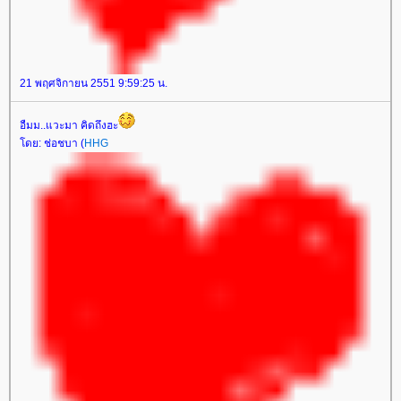
21 พฤศจิกายน 2551 9:59:25 น.
อืมม..แวะมา คิดถึงฮะ
ดย: ช่อชบา (
HHG