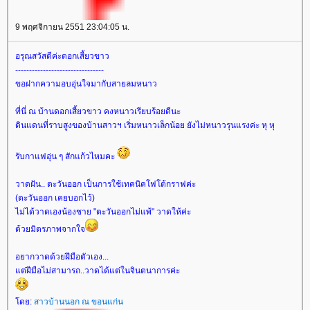
9 พฤศจิกายน 2551 23:04:05 น.
อรุณสวัสดีค่ะดอกเสี้ยวขาว
--------------------------------
ขอฝากความอบอุ่นใจมากับสายลมหนาว
ที่นี่ ณ บ้านดอกเสี้ยวขาว คงหนาวเรียบร้อยดีนะ
ดินแดนที่ราบสูงของบ้านสาวฯ เริ่มหนาวเล็กน้อย ยังไม่หนาวรุนแรงค่ะ หุ หุ
รับกาแฟอุ่น ๆ สักแก้วไหมคะ
วาดฝัน.. ตะวันออก เป็นการใช้เทคนิคโฟโต้กราฟค่ะ
(ตะวันออก เคยบอกไว้)
ไม่ได้วาดเองน้องชาย "ตะวันออกไม่แพ้" วาดให้ค่ะ
ด้วยมิตรภาพจากใจ
อยากวาดด้วยฝีมือตัวเอง...
ต่ฝีมือไม่สามารถ..วาดได้แต่ในจินตนาการค่ะ
ดย:
สาวบ้านนอก ณ ขอนแก่น