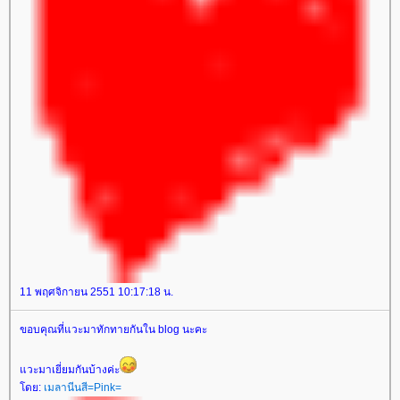
11 พฤศจิกายน 2551 10:17:18 น.
ขอบคุณที่แวะมาทักทายกันใน blog นะคะ
วะมาเยี่ยมกันบ้างค่ะ
ดย:
เมลานีนสี=Pink=