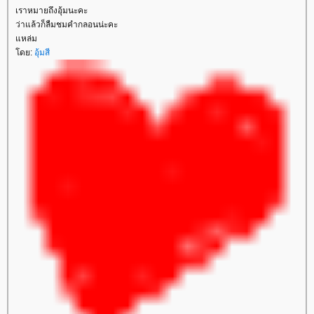
เราหมายถึงอุ้มนะคะ
ว่าแล้วก็ลืมชมคำกลอนน่ะคะ
หล่ม
ดย:
อุ้มสี