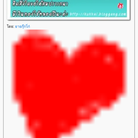
โดย:
ยายกุ๊กไ่ก่