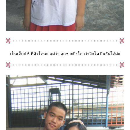
เป็นเด็กป.6 ที่ตัวโตนะ แม่ว่า ลูกชายยิ่งโตกว่าอีกโต ยืนยันได้ค่ะ