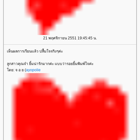
21 พฤศจิกายน 2551 19:45:45 น.
เห็นผลการเรียนแล้ว ปลื้มใจจริงๆค่ะ
ลูกสาวคุณจ๋า ยิ้มน่ารักมากค่ะ แบบว่ารอยยิ้มพิมพ์ใจค่ะ
โดย: จ อ ย (
ayopolie