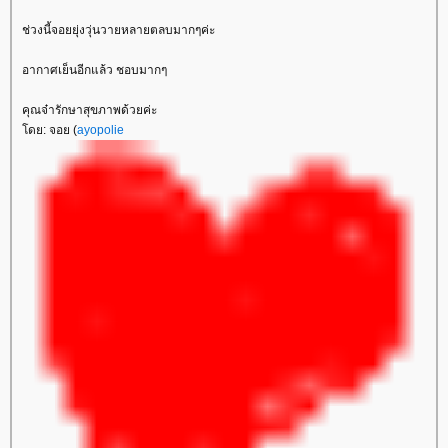
ช่วงนี้จอยยุ่งวุ่นวายหลายตลบมากๆค่ะ
อากาศเย็นอีกแล้ว ชอบมากๆ
คุณจ๋ารักษาสุขภาพด้วยค่ะ
โดย: จอย (
ayopolie