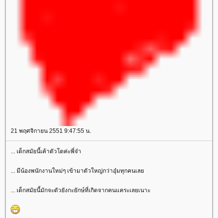
21 พฤศจิกายน 2551 9:47:55 น.
... เด็กสมัยนี้เค้าตัวโตค่ะพี่จ๋า
... มีน้องพนักงานใหม่ๆ เข้ามาตัวใหญ่กว่าอุ๋มทุกคนเลย
... เด็กสมัยนี้มักจะตัวยังกะยักษ์ที่เกิดจากคนแคระเลยเนาะ