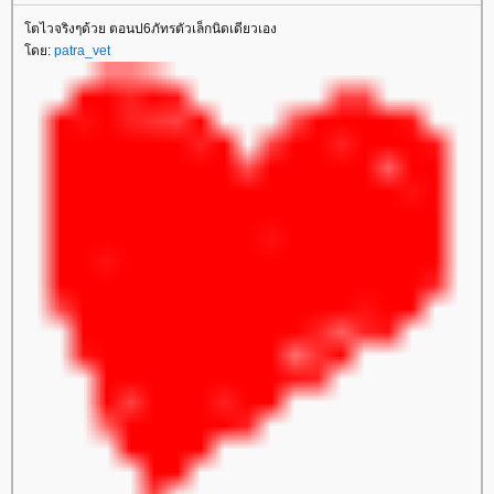
โตไวจริงๆด้วย ตอนป6ภัทรตัวเล็กนิดเดียวเอง
โดย:
patra_vet