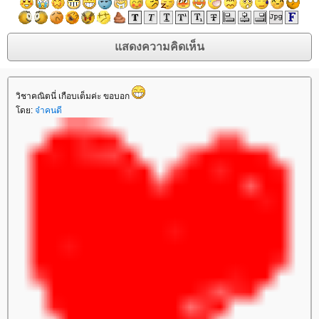
วิชาคณิตนี่ เกือบเต็มค่ะ ขอบอก
โดย:
จ๋าคนดี