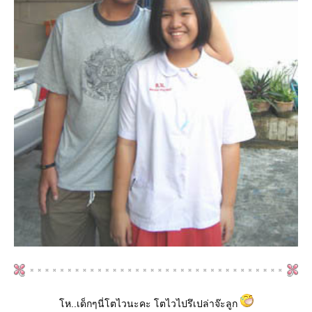
โห..เด็กๆนี่โตไวนะคะ โตไวไปรึเปล่าจ๊ะลูก