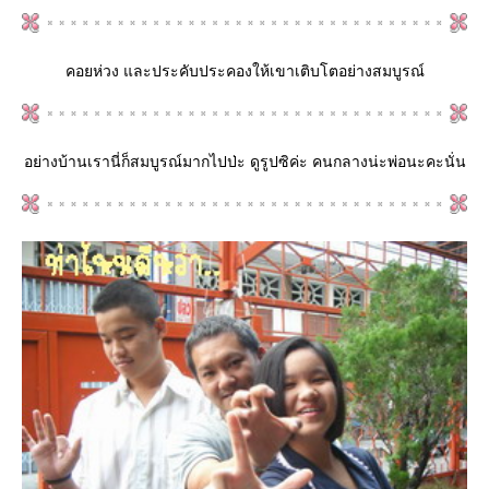
คอยห่วง และประคับประคองให้เขาเติบโตอย่างสมบูรณ์
อย่างบ้านเรานี่ก็สมบูรณ์มากไปป่ะ ดูรูปซิค่ะ คนกลางน่ะพ่อนะคะนั่น