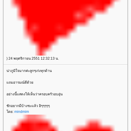
) 24 พฤศจิกายน 2551 12:32:13 น.
น่าภูมิใจมากค่ะลูกๆเก่งทุกด้าน
แถมอารมณ์ดีด้วย
อย่างนี้แสดงให้เห็นว่าครอบครัวอบอุ่น
ชักอยากมีบ้างซะแล้ว อิๆๆๆๆๆ
โดย:
mindmim