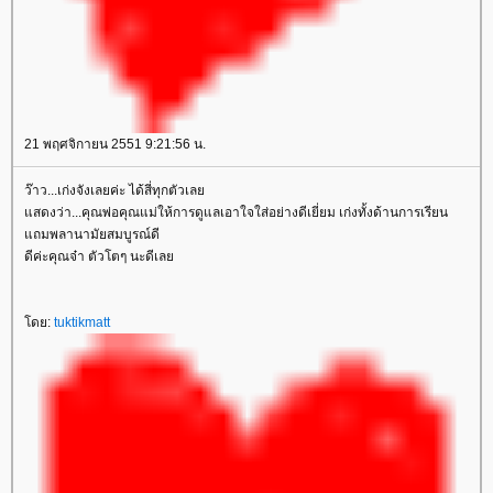
21 พฤศจิกายน 2551 9:21:56 น.
ว๊าว...เก่งจังเลยค่ะ ได้สี่ทุกตัวเลย
แสดงว่า...คุณพ่อคุณแม่ให้การดูแลเอาใจใส่อย่างดีเยี่ยม เก่งทั้งด้านการเรียน
แถมพลานามัยสมบูรณ์ดี
ดีค่ะคุณจ๋า ตัวโตๆ นะดีเลย
โดย:
tuktikmatt