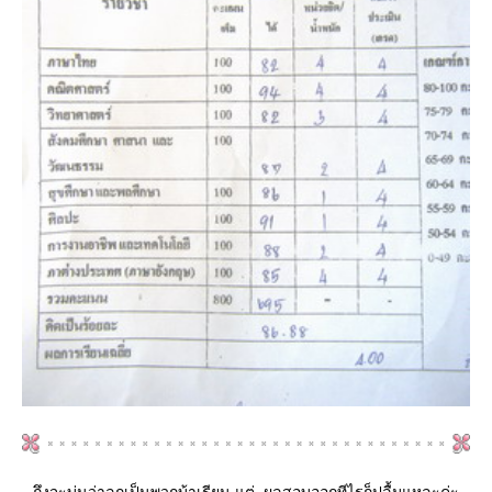
ถึงจะบ่นว่าลูกเป็นพวกบ้าเรียน แต่..ผลสอบออกทีไรก็ปลื้มแหละค่ะ