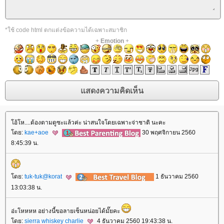
*ใช้ code html ตกแต่งข้อความได้เฉพาะสมาชิก
+
Emotion
+
อ้โห....ต้องตามดูซะแล้วค่ะ น่าสนใจโดยเฉพาะจ่าชาติ นะคะ
ดย:
kae+aoe
30 พฤศจิกายน 2560
8:45:39 น.
ดย:
tuk-tuk@korat
1 ธันวาคม 2560
13:03:38 น.
อ่ะโหหหห อย่างนี้ขอลายเซ็นหน่อยได้มั๊ยคะ
ดย:
sierra whiskey charlie
4 ธันวาคม 2560 19:43:38 น.