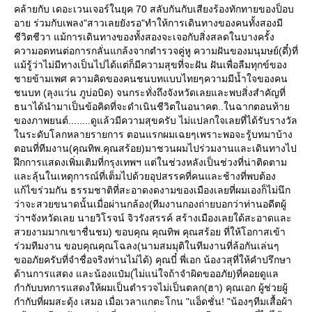
คล้ายกับ เดอะเวนเจอร์ในยุค 70 สลับกันกับเสียงร้องทักทายของป็อบ
อาย ร่วมกับเพลง"สาวเลยยังรอ"ทำให้การเดินทางของคนทั้งสองมี
ชีวิตชีวา แม้การเดินทางของทั้งสองจะเจอกับสิ่งสลดในบางครั้ง
ความอดทนต่อการกลั่นแกล้งจากตำรวจคู่หู ความฝันของมนุมษย์(ดี๋)ที่
ม้รู้ว่าไม่มีทางเป็นไปได้แต่ก็มีความสุขที่จะฝัน ฝันเพื่อลืมทุกข์ของ
ชายข้ามเพศ ความคิดของคนชนบทแบบไทยๆความมีน้ำใจของคน
ชนบท (ลุงแว่น ภูบ่อบิด) จนกระทั่งถึงจังหวัดเลยและพบสิ่งสำคัญที่
ธนาได้นำมาเป็นข้อคิดที่จะดำเนินชีวิตในอนาคต..ในฉากตอนท้า
ของภาพยนต์........ดูแล้วมีความสุขครับ ไม่แปลกใจเลยที่ได้รับรางวัล
นระดับโลกหลายรายการ ตอนแรกผมเฉยๆเพราะพอจะรู้บทมาบ้าง
ตอนที่ทีมงาน(คุณทิพ.คุณสร้อย)มาชวนผมไปร่วมงานและเดินทางไป
ฝึกการแสดงเพิ่มเติมที่กรุงเทพฯ แต่ในช่วงหลังเป็นช่วงที่น่าติดตาม
ละลุ้นในเหตุการณ์ที่เต็มไปด้วยอุปสรรคที่คนและช้างที่พบต้อง
ก้ไขร่วมกัน ธรรมชาติที่สะอาดงดงามของเมืองเลยที่ผมเองก็ไม่นึก
ว่าจะสวยขนาดนั้นเมื่อผ่านกล้อง(ทีมงานกองถ่ายบอกว่าท่านอดีตผู้
ว่าฯจังหวัดเลย นายวิโรจน์ จิวรังสรรค์ สร้างเมืองเลยใด้สะอาดและ
สวยงามมากเขาชื่นชม) ขอบคุณ คุณทิพ คุณสร้อย ที่ให้โอกาสเข้า
ร่วมทีมงาน ขอบคุณคุณโฉลง(นามสมมุติในทีมงานที่ล้อกันเล่นๆ
ขออภัยครับที่จำชื่อจริงท่านไม่ได้) คุณบี๋ พี่เอก น้องวสุที่ให้คำปรึกษา
ด้านการแสดง และน้องแป๋ม(ไม่แน่ใจถ้าจำผิดขออภัย)ที่คอยดูแล
กำกับบทการแสดงให้ผมเป็นตำรวจไม่เป็นตลก(ฮา) คุณเอก ผู้ช่วยผู้
กำกับที่ผมสะดุ้ง เสมอ เมื่อเวลาแกตะโกน "แอ็ดชั่น! "น้องๆทีมเสื้อผ้า