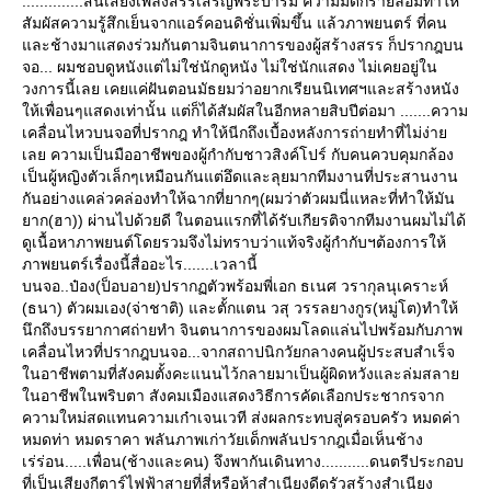
..............สิ้นเสียงเพลงสรรเสริญพระบารมี ความมืดก็รายล้อมทำให้
สัมผัสความรู้สึกเย็นจากแอร์คอนดิชั่นเพิ่มขึ้น แล้วภาพยนตร์ ที่คน
ละช้างมาแสดงร่วมกันตามจินตนาการของผู้สร้างสรร ก็ปรากฎบน
จอ... ผมชอบดูหนังแต่ไม่ใช่นักดูหนัง ไม่ใช่นักแสดง ไม่เคยอยู่ใน
วงการนี้เลย เคยแค่ฝันตอนมัธยมว่าอยากเรียนนิเทศฯและสร้างหนัง
ห้เพื่อนๆแสดงเท่านั้น แต่ก็ได้สัมผัสในอีกหลายสิบปีต่อมา .......ความ
เคลื่อนไหวบนจอที่ปรากฎ ทำให้นีกถึงเบื้องหลังการถ่ายทำที่ไม่ง่า
เลย ความเป็นมืออาชีพของผู้กำกับชาวสิงค์โปร์ กับคนควบคุมกล้อง
เป็นผู้หญิงตัวเล็กๆเหมือนกันแต่อึดและลุยมากทีมงานที่ประสานงาน
กันอย่างแคล่วคล่องทำให้ฉากที่ยากๆ(ผมว่าตัวผมนี่แหละที่ทำให้มัน
าก(ฮา)) ผ่านไปด้วยดี ในตอนแรกที่ได้รับเกียรติจากทีมงานผมไม่ได้
ดูเนื้อหาภาพยนต์โดยรวมจึงไม่ทราบว่าแท้จริงผู้กำกับฯต้องการให้
ภาพยนตร์เรื่องนี้สื่ออะไร.......เวลานี้
บนจอ..ป๋อง(ป็อบอาย)ปรากฏตัวพร้อมพี่เอก ธเนศ วรากุลนุเคราะห์
(ธนา) ตัวผมเอง(จ่าชาติ) และตั้กแตน วสุ วรรลยางกูร(หมู่โต)ทำให้
นึกถึงบรรยากาศถ่ายทำ จินตนาการของผมโลดแล่นไปพร้อมกับภาพ
เคลื่อนไหวที่ปรากฎบนจอ...จากสถาปนิกวัยกลางคนผู้ประสบสำเร็จ
นอาชีพตามที่สังคมตั้งคะแนนไว้กลายมาเป็นผู้ผิดหวังและล่มสลา
นอาชีพในพริบตา สังคมเมืองแสดงวิธีการคัดเลือกประชากรจาก
ความใหม่สดแทนความเก๋าเจนเวที ส่งผลกระทบสู่ครอบครัว หมดค่า
หมดท่า หมดราคา พลันภาพเก่าวัยเด็กพลันปรากฎเมื่อเห็นช้าง
เร่ร่อน.....เพื่อน(ช้างและคน) จึงพากันเดินทาง...........ดนตรีประกอบ
ที่เป็นเสียงกีตาร์ไฟฟ้าสายที่สี่หรือห้าสำเนียงดีดรัวสร้างสำเนียง