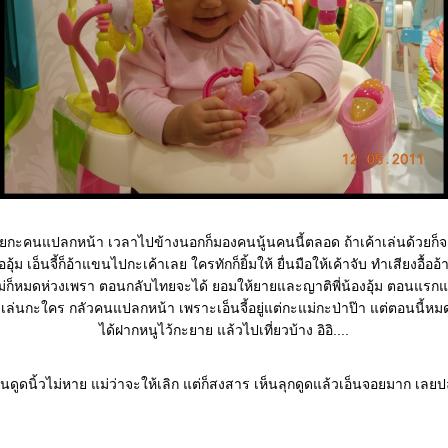
อบคุยกะคนแปลกหน้า เวลาไปข้างนอกก็มองคนนู้นคนนี้ตลอด ถ้าเค้าเล่นด้วยก็จ
ออุ้ม เอ็นจี้ก็อ้าแขนไปกะเค้าเลย ใครทักก็ยิ้มให้ ยื่นมือให้เค้าจับ ทำเสียงอื้
 แม่ก็หมดห่วงเพรา ตอนกลับไทยจะได้ ยอมให้ยายและญาติพี่น้องอุ้ม ตอนแรกแม
ไม่เล่นกะใคร กลัวคนแปลกหน้า เพราะเอ็นจี้อยู่แต่กะแม่กะป่าป๊า แต่ตอนนี้หม
ได้ฝากหนูไว้กะยาย แล้วไปเที่ยวบ้าง อิอิ....
นอนดูดนิ้วไม่หาย แม่ว่าจะให้เลิก แต่ก็สงสาร เห็นลุกดูดแล้วเอ็นจอยมาก เลย