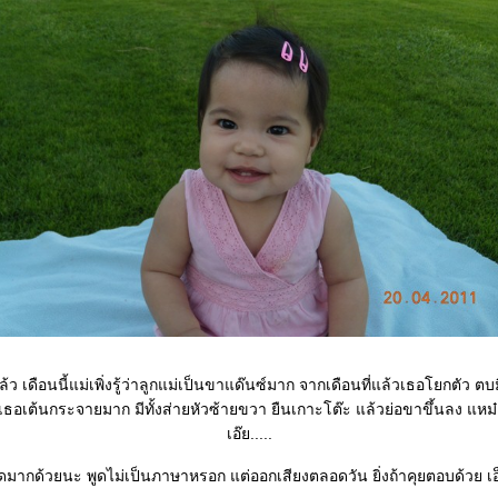
ล้ว เดือนนี้แม่เพิ่งรู้ว่าลูกแม่เป็นขาแด๊นซ์มาก จากเดือนที่แล้วเธอโยกตัว ตบ
้เธอเต้นกระจายมาก มีทั้งส่ายหัวซ้ายขวา ยืนเกาะโต๊ะ แล้วย่อขาขึ้นลง แหม๋ ม
เอ๊ย.....
ูดมากด้วยนะ พูดไม่เป็นภาษาหรอก แต่ออกเสียงตลอดวัน ยิ่งถ้าคุยตอบด้วย เอ็นจ