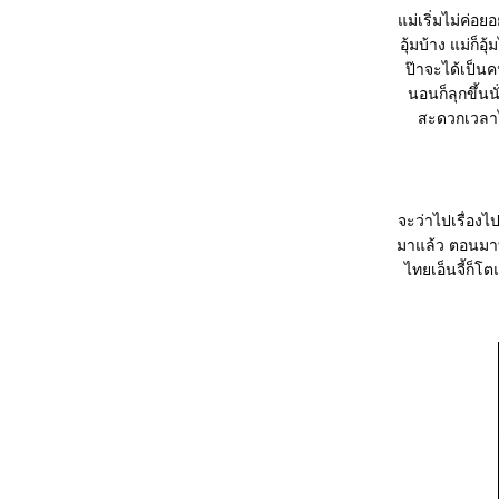
ม่เริ่มไม่ค่อย
อุ้มบ้าง แม่ก็
ป๊าจะได้เป็นค
นอนก็ลุกขึ้นน
สะดวกเวลาไ
จะว่าไปเรื่องไ
มาแล้ว ตอนมาท
ไทยเอ็นจี้ก็โ