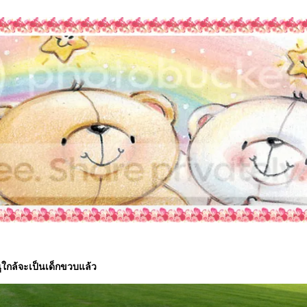
นูใกล้จะเป็นเด็กขวบแล้ว