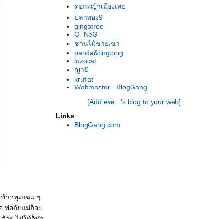
ดอกหญ้าเมืองเล
ปลาทอง9
gingotree
O_NeG
ชานไม้ชายเขา
panda&tingtong
lozocat
ญามี่
krufiat
Webmaster - BlogGang
[Add eve...'s blog to your web]
Links
BlogGang.com
ินข้าวหุงแฉะ ๆ
อ พ่อกับแม่ก็จะ
นด้วย ไม่ให้ก็ทำ