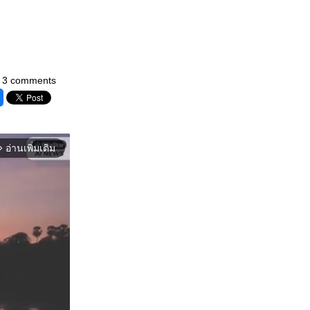
3 comments
อ่านเพิ่มเติม
orward_ios