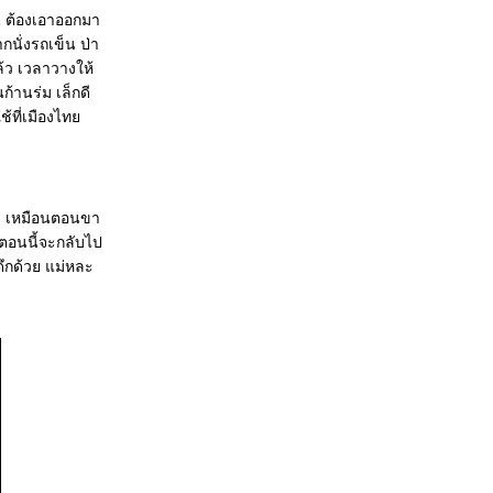
าน ต้องเอาออกมา
กนั่งรถเข็น ป่า
ล้ว เวลาวางให้
ก้านร่ม เล็กดี
้ที่เมืองไท
ก ๆ เหมือนตอนขา
ตอนนี้จะกลับไป
ดึกด้วย แม่หละ