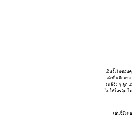
เอ็นจี้เริ่มช
เค้ายื่นมือมาข
รนลี่จิง ๆ ลูก
ไม่ให้ใครอุ้ม 
เอ็นจี้ยัง