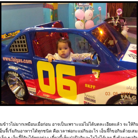
ี้กินข้าวไม่มากเหมือนเมื่อก่อน อาจเป็นเพราะแม่ไม่ได้บดละเอียดแล้ว จะให้ก
้เอ็นจี้เริ่มกินอาหารได้ทุกชนิด คือเวลาพ่อกะแม่กินอะไร เอ็นจี้ก็ขอกินด้วยเสม
เล็ก ๆ เอ็นจี้ก็กินได้ทุกอย่าง เดี๋ยวนี้เห็นป่าป๊ากินอะไรไม่ได้เลย รี่เข้ามาขอกิ