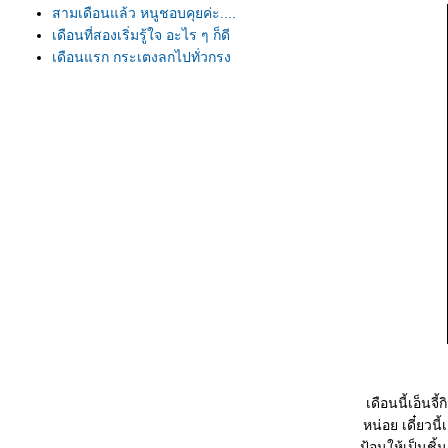
สามเดือนแล้ว หนูชอบคุยค่ะ....
เดือนที่สองเริ่มรู้ใจ อะไร ๆ ก็ดี
เดือนแรก กระเตงลูกไปทั่วกรุง
น้องเอ็นจี้ มาแนะนำตัวค่ะ
เดือนนี้เอ็นจ
หน่อย เดี๋ยวนี
ป้อนให้เป็นชิ้น