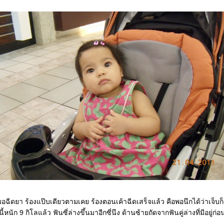
อฉีดยา ร้องแป๊บเดียวตามเคย ร้องตอนเค้าฉีดเสร็จแล้ว คือพอนึกได้ว่าเจ็บก็
นี้หนัก 9 กิโลแล้ว ฟันซี่ล่างขึ้นมาอีกซี่นึง ด้านซ้ายถัดจากฟันคู่ล่างที่มีอยู่ก่อ