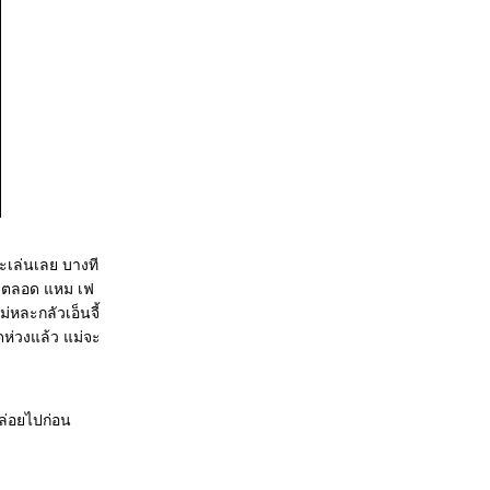
ะเล่นเลย บางที
ออ้าตลอด แหม เฟ
่หละกลัวเอ็นจี้
ดห่วงแล้ว แม่จะ
ปล่อยไปก่อน