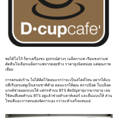
พอได้โลโก้ ก็หาเครื่องชง อุปกรณ์ต่างๆ เมล็ดกาแฟ เรียนชงกาแฟ
ตัดสินใจเลือกเมล็ดกาแฟจากดอยช้าง ราคาสูงนิดหน่อย แต่คุณภาพ
เยี่ยม
การตกแต่งร้าน ไม่ได้คิดไว้ตอนแรกว่าจะเป็นสไตล์ไหน อยากได้แบ
บที่เรีบยๆแต่ดูเป็นธรมชาติด้วย ตอนแรกให้คุณ สถาปน๊อต ในบล็อค
กงค์ช่วยออกแบบให้ แต่กรทำบน BTS ติดปัญหายุ่งากมากมาย เล
ช้คนที่เคยทำบน BTS อยู่แล้วช่วยทำเคาท์เตอร์ และยื่นแบบให้ ส่วน
ทนสีและการตกแต่งจัดการเอง กว่าจะทำเสร็จแทบแย่