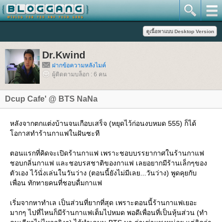
Dr.Kwind
ฝากข้อความหลังไมค์
ผู้ติดตามบล็อก : 6 คน
Dcup Cafe' @ BTS NaNa
หลังจากตกแต่งบ้านจนเกือบเสร็จ (หยุดไว้ก่อนงบหมด 555) ก็ได้
อกาสทำร้านกาแฟในฝันซะที
ตอนแรกที่คิดจะเปิดร้านกาแฟ เพราะชอบบรรยากาศในร้านกาแฟ
ชอบกลิ่นกาแฟ และชอบรสชาติของกาแฟ เลยอยากมีร้านเล็กๆของ
ตัวเอง ไว้นั่งเล่นในวันว่าง (ตอนนี้ยังไม่มีเลย...วันว่าง) พูดคุยกับ
เพื่อน ทักทายคนที่ชอบดื่มกาแฟ
เริ่มจากหาทำเล เป็นส่วนที่ยากที่สุด เพราะตอนนี้ร้านกาแฟเยอะ
มากๆ ไปที่ไหนก็มีร้านกาแฟเต็มไปหมด พอดีเพื่อนที่เป็นหุ้นส่วน (ทำ