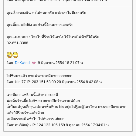
คุณเรื่องของฉัน งบไม่หมดครับ แต่เวลาไม่มีเลยครับ
คุณตั๊มแวะไปยัง แต่ช่วงนี้ร้อนมากๆเลยครับ
คุณแมงมุมม่วง โทรไปที่ร้านให้เอาไปให้ในรถไฟฟ้าก็ได้ครับ
02-651-3388
ดย:
Dr.Kwind
9 มิถุนายน 2554 18:21:07 น.
ไปชิมมาแล้ว กาแฟรสชาดดีมากกกกกกกก
ดย: klint77 IP: 203.151.53.99 20 มิถุนายน 2554 8:42:08 น.
เคยดื่มกาแฟร้านนี้แล้วค่ะ อร่อยดี
พอเห็นร้านนี้แล้วก้ชอบ อยากเปิดร้านกาแฟด้ว
่เป็นแค่บูทเล็กๆนะค่ะ หาพื้นที่บน bts อยู่แ่ไม่รู้จะสู้ไหวใหม บางสถานีแพงมาก
ล้วก้มีร้านร้านแล้วด้ว
สงสัยเราจะคิดช้าไป ไม่ทันการ เฮ่
ดย: คนวิจัยฝุ่น IP: 124.122.105.159 8 ตุลาคม 2554 17:34:01 น.