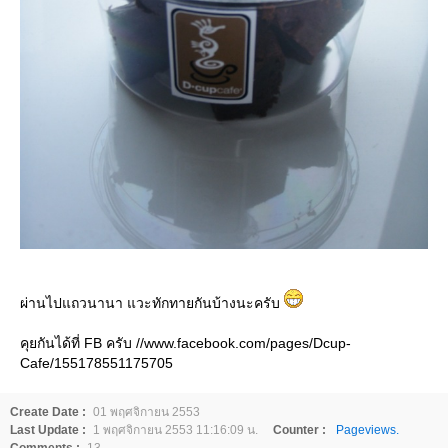
ผ่านไปแถวนานา แวะทักทายกันบ้างนะครับ
คุยกันได้ที่ FB ครับ //www.facebook.com/pages/Dcup-
Cafe/155178551175705
Create Date :
01 พฤศจิกายน 2553
Last Update :
1 พฤศจิกายน 2553 11:16:09 น.
Counter :
Pageviews.
Comments :
13