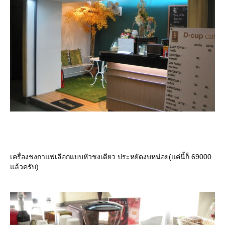
เครื่องชงกาแฟเลือกแบบหัวชงเดียว ประหยัดงบหน่อย(แค่นี้ก็ 69000
ล้วครับ)