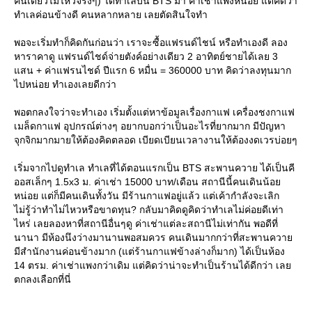
คนเดียวไม่ไหวจริงๆ) ได้ทำเลบน BTS มา ค่าเช่าแพงหน่อย แต่คิดว่า
ทำเลค่อนข้างดี คนหลากหลาย เลยตัดสินใจทำ
พอจะเริ่มทำก็คิดกันก่อนว่า เราจะซื้อแฟรนด์ไชน์ หรือทำเองดี ลอง
หาราคาดู แฟรนด์ไชด์จ่ายตังค์อย่างเดียว 2 อาทิตย์ชายได้เลย 3
สน + ค่าแฟรนไชด์ ปีแรก 6 หมื่น = 360000 บาท คิดว่าลงทุนมาก
ไปหน่อย ทำเองเลยดีกว่า
พอตกลงใจว่าจะทำเอง เริ่มตั้งแต่หาข้อมูลเรื่องกาแฟ เครื่องชงกาแฟ
เมล็ดกาแฟ อุปกรณ์ต่างๆ อยากบอกว่าเป็นอะไรที่ยากมาก มีปัญหา
จุกจิกมากมายให้ต้องคิดตลอด เบียดเบียนเวลางานให้ต้องงดเวรบ่อยๆ
เริ่มจากไปดูทำเล ทำเลที่ได้ตอนแรกเป็น BTS สะพานควาย ได้เป็นคี
ออสเล็กๆ 1.5x3 ม. ค่าเช่า 15000 บาท/เดือน สถานีนี้คนเดินน้อ
หน่อย แต่ก็มีคนเดินทั้งวัน มีร้านกาแฟอยู่แล้ว แต่เค้ากำลังจะเลิก
ไม่รู้ว่าทำไม่ไหวหรือขาดทุน? กลับมาคิดดูคิดว่าทำเลไม่ค่อยดีเท่า
ไหร่ เลยลองหาที่สถานีอื่นๆดู ค่าเช่าแต่ละสถานีไม่เท่ากัน พอดีที่
นานา มีห้องนึงว่างมานานพอสมควร คนเดินมากกว่าที่สะพานควา
มีสำนักงานค่อนข้างมาก (แต่ร้านกาแฟข้างล่างก็มาก) ได้เป็นห้อง
14 ตรม. ค่าเช่าแพงกว่าเดิม แต่คิดว่าน่าจะทำเป็นร้านได้ดีกว่า เล
ตกลงเลือกที่นี่