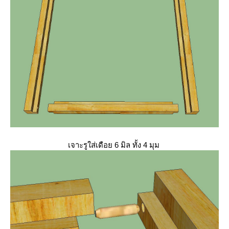
เจาะรูใส่เดือย 6 มิล ทั้ง 4 มุม