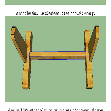
ทากาวใส่เดือย แล้วยึดติดกัน รอจนกาวแห้ง ตามรูป
ติดแผ่นไม้ที่เหลือจากไม้แผ่น(หนา 10มิล กว้าง 9ซม) เพื่อช่ว