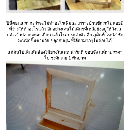
ปีนี้ตอนแรก กะว่าจะไม่ทำอะไรเพิ่มละ เพราะบ้านชักรกไม่ค่อยมี
ที่ว่างให้ทำอะไรแล้ว อีกอย่างเศษไม้เดิมๆที่เหลือยังอยู่ให้กังวล
กลัวเจ้าปลวกจะมาเยือน แล้วโรคประจำตัว คือ ภูมิแพ้ ไซนัส ชัก
จะหนักขึ้นตามวัย ขลุกกับฝุ่น ขี้เื่ลื่อยมากๆไม่ค่อยได้
ต่ดันไปเห็นคันฉ่องไม้ยางในเนท น่ารักดี ชอบจัง แต่่ถามราคา
ไป ชะงักเลย 1 พันบาท