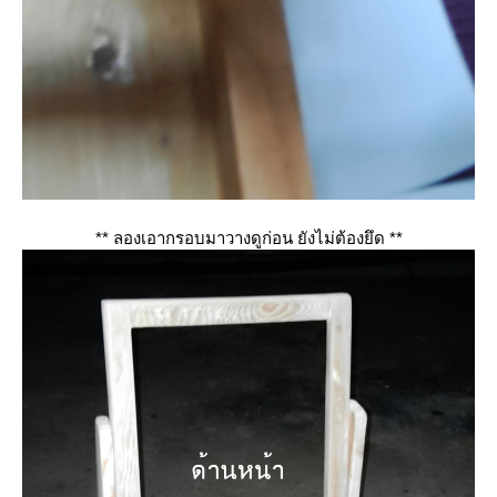
** ลองเอากรอบมาวางดูก่อน ยังไม่ต้องยึด **