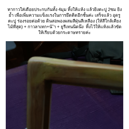
ทากาวใส่เดือยประกบกันทั้ง 4มุม ทิ้งให้แห้ง แล้วยิงตะปู 2ซม ยิง
้ำ เพื่อเพิ่มความแข็งแรงในการยึดติดอีกชั้นค่ะ เสร็จแล้ว อุดรู
ตะปู ร่องรอยต่อด้ว
ดิ
นสอพองผสมสีฝุ่นสีเหลือง (ให้สีใกล้เคียง
ไม้ที่สุด) + กาวลาเทก+น้ ำ + ยูรีเทนนิดนึง
ทิ้งไว้ให้แห้งแล้วขัด
ห้เรียบด้วยกระดาษทรายค่ะ