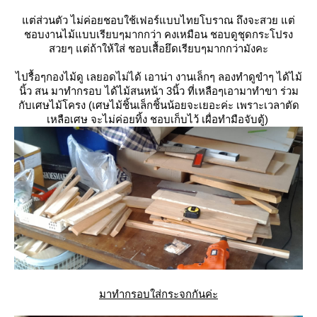
ต่ส่วนตัว ไม่ค่อยชอบใช้เฟอร์แบบไทยโบราณ ถึงจะสวย แต่
ชอบงานไม้แบบเรียบๆมากกว่า คงเหมือน ชอบดูชุดกระโปรง
สวยๆ แต่ถ้าให้ใส่ ชอบเสื้อยึดเรียบๆมากกว่ามังคะ
ไปรื้อๆกองไม้ดู เลยอดไม่ได้ เอาน่า งานเล็กๆ ลองทำดูขำๆ ได้ไม้
นิ้ว สน มาทำกรอบ ได้ไม้สนหน้า 3นิ้ว ที่เหลือๆเอามาทำขา ร่วม
กับเศษไม้โครง (เศษไม้ชิ้นเล็กชิ้นน้อยจะเยอะค่ะ เพราะเวลาตัด
เหลือเศษ จะไม่ค่อยทิ้ง ชอบเก็บไว้ เผื่อทำมือจับตู้)
มาทำกรอบใส่กระจกกันค่ะ