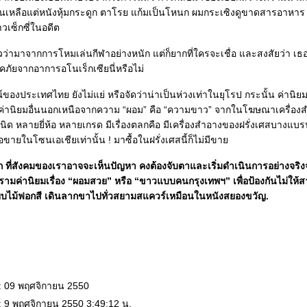
มจนเหลือแต่หนังหุ้มกระดูก ตาโรย แก้มเป็นโหนก ผมกระเซิงดูขาดสารอาหาร
วเซ็กซี่ในอดีต
ว่ามาจากการโหมเล่นกีฬาอย่างหนัก แต่ก็ยากที่ใครจะเชื่อ และสงสัยว่า เธอ
ภัยจากอาการอโนเร็กเซียนี่หรือไม่
งประเทศไทย ยังไม่แย่ หรือจัดว่าน่าเป็นห่วงเท่าในยุโรป กระนั้น ค่านิย
งค่านิยมอื่นนอกเหนือจากความ “ผอม” คือ “ความขาว” จากในโฆษณาเครื่อง
ด หลายยี่ห้อ หลายเกรด มีเรื่องตลกคือ มีเครื่องสำอางของฝรั่งเศสบางแบรน
ื่อขายในโซนเอเชียเท่านั้น ! มาซื้อในฝรั่งเศสนี้ก็ไม่มีขา
ก ที่สังคมของเราอาจจะเห็นปัญหา คงต้องจับตาและเริ่มดำเนินการอย่างจริงจ
รามค่านิยมเรื่อง “ผอมสวย” หรือ “ขาวแบบคนกรุงเทพฯ” เพื่อป้องกันไม่ให้
ียบไม้ฟอกสี เดินลากขาไปทั่วสยามสแควร์เหมือนในหนังสยองขวัญ.
: 09 พฤศจิกายน 2550
: 9 พฤศจิกายน 2550 3:49:12 น.