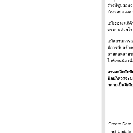
ร่างที่ซูบผอ
ร่องรอยของสา
ม้เธอจะแก้ตัว
ทรมานด้วยโรค
ม้สถานการณ์ขอ
มีการบีบสร้า
ลายต่อหลายชนิ
ไวท์เทนนิ่ง เพ
อาจจะอีกสักพั
น้อยก็ควรจะป
กลายเป็นผีเส
Create Date 
Last Update 