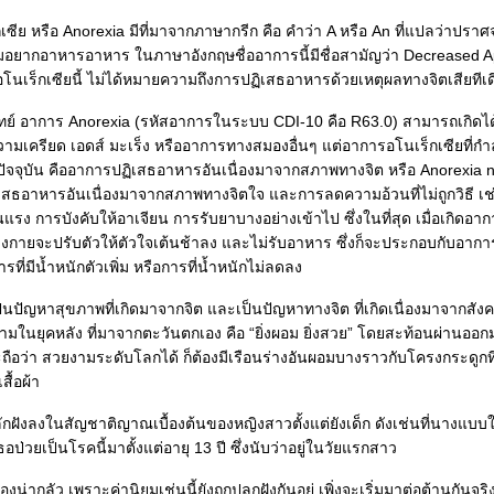
ซีย หรือ Anorexia มีที่มาจากภาษากรีก คือ คำว่า A หรือ An ที่แปลว่าปราศ
มอยากอาหารอาหาร ในภาษาอังกฤษชื่ออาการนี้มีชื่อสามัญว่า Decreased App
อโนเร็กเซียนี้ ไม่ได้หมายความถึงการปฏิเสธอาหารด้วยเหตุผลทางจิตเสียทีเด
์ อาการ Anorexia (รหัสอาการในระบบ CDI-10 คือ R63.0) สามารถเกิด
วามเครียด เอดส์ มะเร็ง หรืออาการทางสมองอื่นๆ แต่อาการอโนเร็กเซียที่กำลั
ัจจุบัน คืออาการปฏิเสธอาหารอันเนื่องมาจากสภาพทางจิต หรือ Anorexia ne
เสธอาหารอันเนื่องมาจากสภาพทางจิตใจ และการลดความอ้วนที่ไม่ถูกวิธี เ
แรง การบังคับให้อาเจียน การรับยาบางอย่างเข้าไป ซึ่งในที่สุด เมื่อเกิดอา
งกายจะปรับตัวให้ตัวใจเต้นช้าลง และไม่รับอาหาร ซึ่งก็จะประกอบกับอาการ
ที่มีน้ำหนักตัวเพิ่ม หรือการที่น้ำหนักไม่ลดลง
ป็นปัญหาสุขภาพที่เกิดมาจากจิต และเป็นปัญหาทางจิต ที่เกิดเนื่องมาจากสั
ามในยุคหลัง ที่มาจากตะวันตกเอง คือ “ยิ่งผอม ยิ่งสวย” โดยสะท้อนผ่านออ
ะถือว่า สวยงามระดับโลกได้ ก็ต้องมีเรือนร่างอันผอมบางราวกับโครงกระดูกที่ม
ื้อผ้า
สลักฝังลงในสัญชาติญาณเบื้องต้นของหญิงสาวตั้งแต่ยังเด็ก ดังเช่นที่นางแบบ
อป่วยเป็นโรคนี้มาตั้งแต่อายุ 13 ปี ซึ่งนับว่าอยู่ในวัยแรกสาว
รื่องน่ากลัว เพราะค่านิยมเช่นนี้ยังถูกปลุกฝังกันอยู่ เพิ่งจะเริ่มมาต่อต้านกันจร