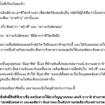
ป็นที่เรียบร้อยแล้ว
ับยินดีตาย เอาชีวิตเข้าแลก เพื่อกษัตริย์แผ่นดินอื่น กษัตริย์ผู้ได้ชื่อว่าเป็นท
เพียง “นายจ้าง” เท่านั้นเอง
ี่ยวรั้ง คือคำว่า “หน้าที่” และ “ความรับผิดชอบ”
 และ “ความรับผิดชอบ” ที่มีค่ากว่าชีวิตเสียอีก
ห่งความซื่อสัตย์ขององครักษ์สวิส จึงยืนยงมาชั่วทุกวันนี้ และได้รับมอบหมายให
ระการหนึ่งสำหรับคาทอลิก คือการรักษาความปลอดภัยให้แก่องค์พระสันตะปาป
ขั้นสูงสุดของ “มืออาชีพ” นี้เอง ที่ข้ามพ้นทั้งขอบเขตอารมณ์ ความอยาก ข้
ามรัก ทั้งความชังและกิเลสทั้งมวล เหลือเพียงความยึดมั่นใน “หน้าที่” แล
หน่งหน้าที่นั้นเอง ทำให้ “มืออาชีพ” ของแท้ทั้งหลาย จึงเป็นบุคคลอันควรไ
นอื่น ที่ยังข้ามไม่พ้นเส้นแบ่งเหล่านั้น
บของมืออาชีพนั้น งดงามและยิ่งใหญ่ด้วยประการฉะนี้
ิ่งศักดิ์สิทธิที่เขาเชื่อ ดลบันดาลให้ดวงวิญญาณของ เคนจิ นางาอิ ช่างภา
มปรายภพอันสมควร และผมคิดว่า มันอาจจะเป็นสัมปรายภพเดียวกับเหล่าบรรด