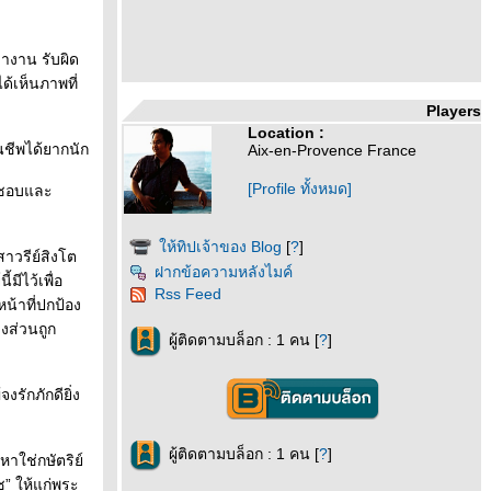
ูชางาน รับผิด
้เห็นภาพที่
Players
Location :
นชีพได้ยากนัก
Aix-en-Provence France
[Profile ทั้งหมด]
ิดชอบและ
ห้ทิปเจ้าของ Blog
[
?
]
าวรีย์สิงโต
ฝากข้อความหลังไมค์
มีไว้เพื่อ
Rss Feed
น้าที่ปกป้อง
างส่วนถูก
ผู้ติดตามบล็อก : 1 คน [
?
]
รักภักดียิ่ง
ผู้ติดตามบล็อก : 1 คน [
?
]
หาใช่กษัตริย์
” ให้แก่พระ