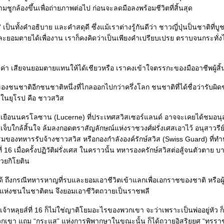
ยามชูกล้องขึ้นเพื่อถ่ายภาพต่อไป ก่อนจะลดมือลงพร้อมชีวิตที่สิ้นสุด
 เป็นทั้งคำอธิบาย และคำสดุดี ซึ่งแม้เราต่างรู้กันดีว่า ชาวญี่ปุ่นป็นชาติที่บ
ยอมตายได้เพื่องาน เราก็คงคิดว่าเป็นเพียงคำเปรียบเปรย ตราบจนกระทั่งได
มีค่า เสียจนยอมตายแทนให้ได้เชียวหรือ เราคงเข้าใจตรรกะของมืออาชีพผู้สิ้
งของชนชาติอีกชนชาติหนึ่งที่ไกลออกไปกว่าครึ่งโลก ชนชาติที่ได้ชื่อว่ารับผ
่สุดในยุโรป คือ ชาวสวิส
ยือนนครโลซาน (Lucerne) ที่ประเทศสวิสเซอร์แลนด์ อาจจะเคยได้ชมอนุส
ดเจ็บใกล้สิ้นใจ ล้มลงกอดตราสัญลักษณ์แห่งราชวงศ์ฝรั่งเศสเอาไว้ อนุสาวรีย์นี้
รมของทหารรับจ้างชาวสวิส หรือกองกำลังองค์รักษ์สวิส (Swiss Guard) ที่ทำห
ี่ 16 เมื่อครั้งปฏิวัติฝรั่งเศส ในคราวนั้น ทหารองครักษ์สวิสต่อสู้จนตัวตาย บ
วยกิโยติน
้ ถึงกรณีทหารหาญที่รบและยอมเอาชีวิตเข้าแลกเพื่อเอกราชของชาติ หรือผู้จง
ย์แห่งชนในชาติตน จึงยอมเอาชีวิตถวายเป็นราชพลี
เจ้าหลุยส์ที่ 16 ก็ไม่ใช่ญาติโยมอะไรของพวกเขา จะว่าเพราะเป็นพ่ออยู่หัว ก็
กเขา แถม “กระแส” แห่งการพิพากษาในขณะนั้น ก็ได้ถวายอิสริยยศ “ทรราช