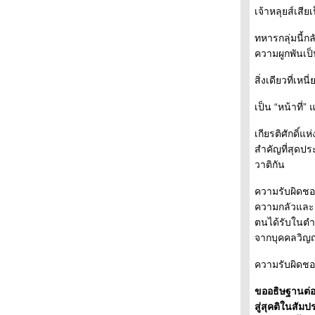
เจ้าหลุยส์เสียเ
ทหารกลุ่มนี้กล
ความผูกพันเป็น
สิ่งเดียวที่เหน
เป็น “หน้าที่”
เกียรติศักดิ์แ
สำคัญที่สุดป
วาติกัน
ความรับผิดชอบ
ความกลัวและคว
ตนได้รับในตำแ
จากบุคคลวิญญูช
ความรับผิดชอ
ขออธิษฐานต่อส
สู่สุคติในสั