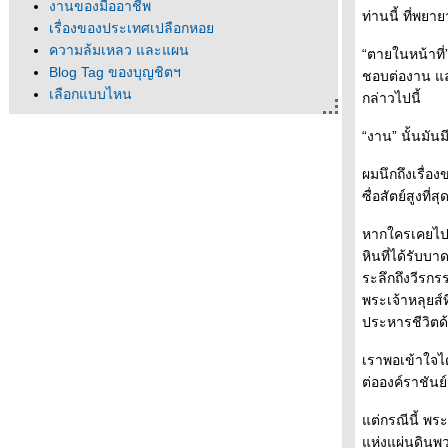
งานของมืออาชีพ
ท่านนี้ ที่พยา
เรื่องของประเทศเปลือกหอ
ความล้มเหลว และแผน
“ตายในหน้าที่”
Blog Tag ของบุญชิตฯ
ชอบต่องาน และ
เลือกแบบไหน
กล่าวไปนี้
มา “ดำไฮโซ” กันมั้ยจ๊ะ ?
“งาน” นั้นมัน
ถวายคืนพระราชอำนาจ – ร่าง
รัฐธรรมนูญใหม่ : คิดให้ดีก่อนเทใจ
ผมนึกถึงเรื่อ
๓๖ แผนที่ชีวิตพ่อ –: เมื่อความจงรัก
ซื่อสัตย์สูงที
ภักดีตกเป็นเหยื่อ
..Qu'il ait dit au premier ministre
หากใครเคยไปเ
???
หินที่ได้รับบา
ประกาศยุติการพูดเรื่องการเมืองใน
ระลึกถึงวีรกร
บล๊อก
พระเจ้าหลุยส์ท
ไปดูแผ่นป้ายพ่ายสมรภูมิที่ประตูชั
ประหารชีวิตด้
มหัศจรรย์แห่งความฝัน
เราพอเข้าใจได
ต่อองค์ราชัน
ต่กรณีนี้ พระ
ห่งแผ่นดินพว