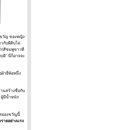
งขวัญ ของหญิง
กับผีดิบไม่
กสีชมพูขาวที่
ผี” นี่ก็อาจจะ
ายี่ห้อหนึ่ง
านสร้างชื่อกับ
้มีน้ำหนัก
สยองขวัญนี้
ันตรายอย่างแรง