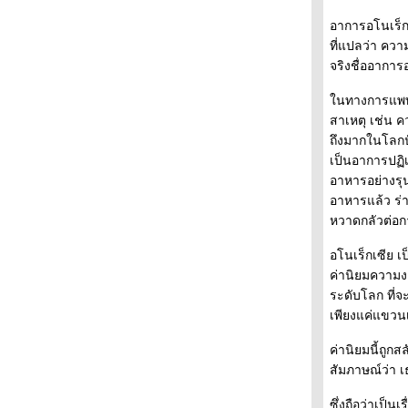
อาการอโนเร็กเ
ที่แปลว่า ควา
จริงชื่ออาการ
นทางการแพทย
สาเหตุ เช่น ค
ถึงมากในโลกป
เป็นอาการปฏิ
อาหารอย่างรุน
อาหารแล้ว ร่า
หวาดกลัวต่อการ
อโนเร็กเซีย เ
ค่านิยมความง
ระดับโลก ที่จ
เพียงแค่แขวนเส
ค่านิยมนี้ถูก
สัมภาษณ์ว่า เธ
ซึ่งถือว่าเป็นเ