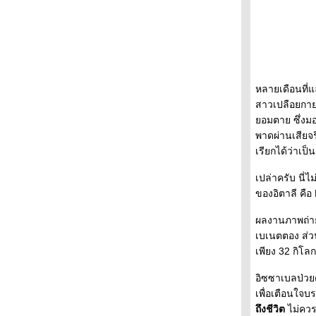
หลายเดือนที่
สาวเปลือยกายท
อมตาย ซึ่งมอ
พาดผ่านเสียจร
เรียกได้ว่าเป็น 
เปล่าครับ นี่
ของอิตาลี คื
ผลงานภาพถ่ายโ
เบเนตตอง ส่วน
เพียง 32 กิโล
อิซซาเบลป่วยด
เพื่อเตือนใจ
ถึงชีวิต
ไม่ควร