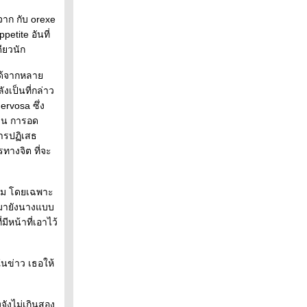
จาก กับ orexe
etite อันที่
ียวนัก
ได้จากหลา
งเป็นที่กล่าว
rvosa ซึ่ง
ช่น การอด
การปฏิเสธ
ทางจิต ที่จะ
งคม โดยเฉพาะ
กมายังนางแบบ
ีหน้าที่เอาไว้
ในข่าว เธอให้
ิงจังไม่เกินสอง