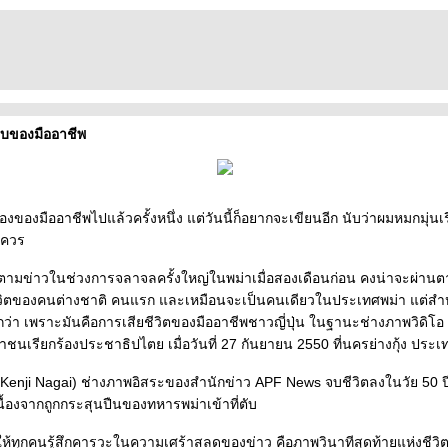
บของมืออาชีพ
องของมืออาชีพไปแล้วครั้งหนึ่ง แต่วันนี้ก็อยากจะเขียนอีก นับว่าผมหมกมุ่นเร
มควร
ตามข่าวในช่วงการจลาจลครั้งใหญ่ในพม่าเมื่อสองเดือนก่อน คงน่าจะผ่านตา
วิตของคนต่างชาติ คนแรก และเหมือนจะเป็นคนเดียวในประเทศพม่า แต่สำห
าใจกว่า เพราะมันคือการเสียชีวิตของมืออาชีพชาวญี่ปุ่น ในฐานะช่างภาพวิดิโอ
เรียกร้องประชาธิปไตย เมื่อวันที่ 27 กันยายน 2550 ที่นครย่างกุ้ง ประเ
 (Kenji Nagai) ช่างภาพอิสระของสำนักข่าว APF News จบชีวิตลงในวัย 50 ป
ื้องจากถูกกระสุนปืนของทหารพม่าเข้าที่ตับ
ี่ทำให้ทุกคนรู้สึกคารวะในความเศร้าสลดของข่าว คือภาพวินาทีสุดท้ายแห่งชี