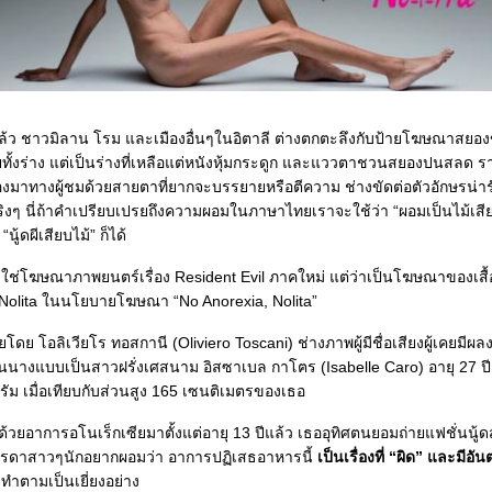
แล้ว ชาวมิลาน โรม และเมืองอื่นๆในอิตาลี ต่างตกตะลึงกับป้ายโฆษณาสยอ
ั้งร่าง แต่เป็นร่างที่เหลือแต่หนังหุ้มกระดูก และแววตาชวนสยองปนสลด ราว
งมาทางผู้ชมด้วยสายตาที่ยากจะบรรยายหรือตีความ ช่างขัดต่อตัวอักษรน่ารั
ิงๆ นี่ถ้าคำเปรียบเปรยถึงความผอมในภาษาไทยเราจะใช้ว่า “ผอมเป็นไม้เสียบ
“นู้ดผีเสียบไม้” ก็ได้
ไม่ใช่โฆษณาภาพยนตร์เรื่อง Resident Evil ภาคใหม่ แต่ว่าเป็นโฆษณาของเสื้อผ้
อ Nolita ในนโยบายโฆษณา “No Anorexia, Nolita”
ดย โอลิเวียโร ทอสกานี (Oliviero Toscani) ช่างภาพผู้มีชื่อเสียงผู้เคยมีผลง
นางแบบเป็นสาวฝรั่งเศสนาม อิสซาเบล กาโฅร (Isabelle Caro) อายุ 27 ปี ผู
กรัม เมื่อเทียบกับส่วนสูง 165 เซนติเมตรของเธอ
้วยอาการอโนเร็กเซียมาตั้งแต่อายุ 13 ปีแล้ว เธออุทิศตนยอมถ่ายแฟชั่นนู้ด
บรรดาสาวๆนักอยากผอมว่า อาการปฏิเสธอาหารนี้
เป็นเรื่องที่ “ผิด” และมีอ
ทำตามเป็นเยี่ยงอย่าง