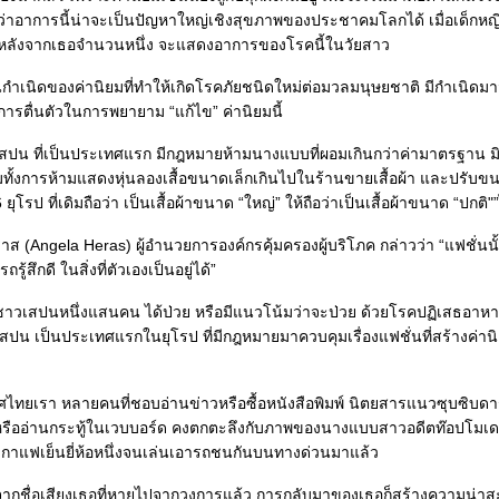
ื่อว่าอาการนี้น่าจะเป็นปัญหาใหญ่เชิงสุขภาพของประชาคมโลกได้ เมื่อเด็กหญิ
หลังจากเธอจำนวนหนึ่ง จะแสดงอาการของโรคนี้ในวัยสาว
ต้นกำเนิดของค่านิยมที่ทำให้เกิดโรคภัยชนิดใหม่ต่อมวลมนุษยชาติ มีกำเนิด
มมีการตื่นตัวในการพยายาม “แก้ไข” ค่านิยมนี้
สปน ที่เป็นประเทศแรก มีกฎหมายห้ามนางแบบที่ผอมเกินกว่าค่ามาตรฐาน ม
ั้งการห้ามแสดงหุ่นลองเสื้อขนาดเล็กเกินไปในร้านขายเสื้อผ้า และปรับขนา
46 ยุโรป ที่เดิมถือว่า เป็นเสื้อผ้าขนาด “ใหญ่” ให้ถือว่าเป็นเสื้อผ้าขนาด “ปกติ
 (Angela Heras) ผู้อำนวยการองค์กรคุ้มครองผู้บริโภค กล่าวว่า “แฟชั่นนั
รู้สึกดี ในสิ่งที่ตัวเองเป็นอยู่ได้”
ิงชาวเสปนหนึ่งแสนคน ได้ป่วย หรือมีแนวโน้มว่าจะป่วย ด้วยโรคปฏิเสธอาหาร
เสปน เป็นประเทศแรกในยุโรป ที่มีกฎหมายมาควบคุมเรื่องแฟชั่นที่สร้างค่
ไทยเรา หลายคนที่ชอบอ่านข่าวหรือซื้อหนังสือพิมพ์ นิตยสารแนวซุบซิบดาร
ล์หรืออ่านกระทู้ในเวบบอร์ด คงตกตะลึงกับภาพของนางแบบสาวอดีตท๊อปโม
ณากาแฟเย็นยี่ห้อหนึ่งจนเล่นเอารถชนกันบนทางด่วนมาแล้ว
กจากชื่อเสียงเธอที่หายไปจากวงการแล้ว การกลับมาของเธอก็สร้างความน่าสะ