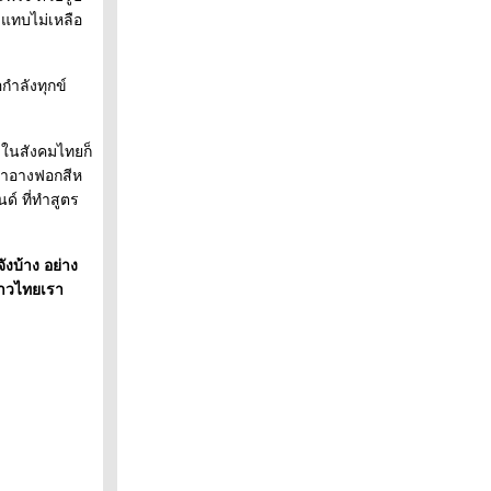
 แทบไม่เหลือ
กำลังทุกข์
มในสังคมไทยก็
สำอางฟอกสีห
ด์ ที่ทำสูตร
ังบ้าง อย่าง
สาวไทยเรา