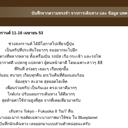
บันทึกจากความทรงจำ จากการเดินทาง และ ข้อมูล บทค
รานต์ 11-18 เมษายน 53
ช่วงสงกรานต์ ได้มีโอกาสไปเที่ยวญี่ปุ่น
เป็นทริปที่ประทับใจมากๆ จนอยากจะไปอีก
นทางที่หลากหลาย ทั้งเครื่องบิน รถบัส เรือ กระเช้า และรถไฟ
วย อากาศดี แปลกหู แปลกตา ผู้คนหน้าตาดี โดยเฉพาะสาวๆ ฮิฮิ
ที่กินที่ อร่อยๆ เยอะๆ เกือบทุกมื้อ
ี่นอน สบายๆ เกือบทุกคืน ยกเว้นคืนที่ต้องนอนร้อน
ห้องสุขา สะอาด สุดยอดไฮเท็ค
เพื่อนร่วมทริป เป็นกันเอง ตรงเวลาดีมากๆ
ไกด์เก่ง ปรับแผนการเดินทาง ได้ดีมากๆ
สุดท้ายค่าใช้จ่ายสูงที่สุด จากที่เคยเที่ยวมาครับ
เส้นทาง Tokyo - Fukuoka 8 วัน/7 คืน
มาเยอะมาก ขอคัดเฉพาะบางภาพมาให้ชม ใน Blueplanet
บันทึกนักเดินทาง เลยออกมาแบบส่วนตัวหน่อยนะครับ