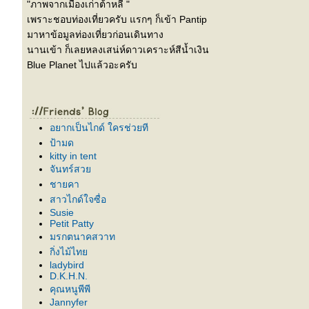
"ภาพจากเมืองเก่าต้าหลี่ "
เพราะชอบท่องเที่ยวครับ แรกๆ ก็เข้า Pantip
มาหาข้อมูลท่องเที่ยวก่อนเดินทาง
นานเข้า ก็เลยหลงเสน่ห์ดาวเคราะห์สีน้ำเงิน
Blue Planet ไปแล้วอะครับ
อยากเป็นไกด์ ใครช่วยที
ป้ามด
kitty in tent
จันทร์สว
ชายคา
สาวไกด์ใจซื่อ
Susie
Petit Patty
มรกตนาคสวาท
กิ่งไม้ไท
ladybird
D.K.H.N.
คุณหนูพีพี
Jannyfer