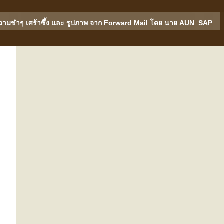
วามขำๆ เศร้าซึ้ง และ รูปภาพ จาก Forward Mail โดย นาย AUN_SAP