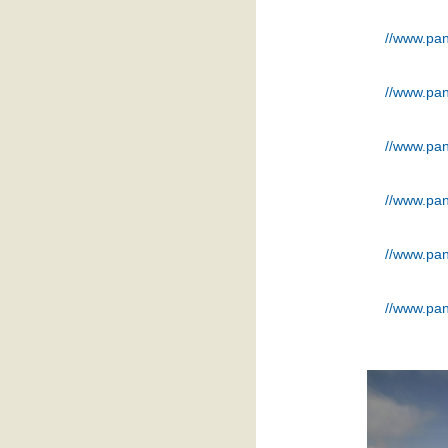
เวียดนามกลาง ย้อนรอย "ฮอยอัน
ฉันรักเธอ"
//www.pan
ท่องดินแดนบางส่วน ของมณฑลยู
นาน ช่วงสงกรานต์ 2549
ท่องดินแดนแห่งตำนาน มนต์เสน่ห์
//www.pan
ลาวใต้
" แม้ตายไม่ปรารมภ์ เพียงครั้งหนึ่ง
//www.pan
ได้ชมนครวัด " (SEE ANGKOR
WAT AND DIE.. )
จิ่วจ้ายโกว ความงดงามของ
//www.pan
ธรรมชาติ (กระทู้แรกในพันทิป
ละในชีวิต)
//www.pan
//www.pan