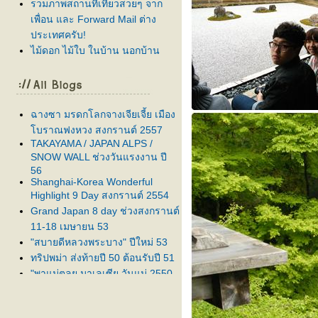
รวมภาพสถานที่เที่ยวสวยๆ จาก
เพื่อน และ Forward Mail ต่าง
ประเทศครับ!
ไม้ดอก ไม้ใบ ในบ้าน นอกบ้าน
ฉางซา มรดกโลกจางเจียเจี้ย เมือง
บราณฟงหวง สงกรานต์ 2557
TAKAYAMA / JAPAN ALPS /
SNOW WALL ช่วงวันแรงงาน ปี
56
Shanghai-Korea Wonderful
Highlight 9 Day สงกรานต์ 2554
Grand Japan 8 day ช่วงสงกรานต์
11-18 เมษายน 53
"สบายดีหลวงพระบาง" ปีใหม่ 53
ทริปพม่า ส่งท้ายปี 50 ต้อนรับปี 51
"พาแม่ตลุย มาเลเซีย วันแม่ 2550
ครับ"
ส่งท้ายปีเก่า ต้อนรับปีใหม่