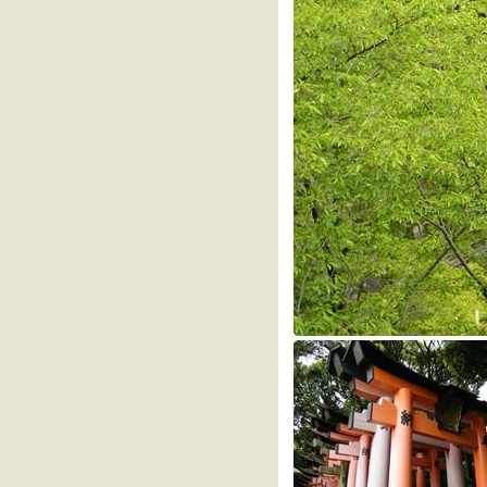
เวียดนามกลาง ย้อนรอย "ฮอยอัน
ฉันรักเธอ"
ท่องดินแดนบางส่วน ของมณฑลยู
นาน ช่วงสงกรานต์ 2549
ท่องดินแดนแห่งตำนาน มนต์เสน่ห์
ลาวใต้
" แม้ตายไม่ปรารมภ์ เพียงครั้งหนึ่ง
ได้ชมนครวัด " (SEE ANGKOR
WAT AND DIE.. )
จิ่วจ้ายโกว ความงดงามของ
ธรรมชาติ (กระทู้แรกในพันทิป
ละในชีวิต)