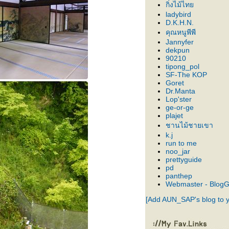
กิ่งไม้ไท
ladybird
D.K.H.N.
คุณหนูพีพี
Jannyfer
dekpun
90210
tipong_pol
SF-The KOP
Goret
Dr.Manta
Lop'ster
ge-or-ge
plajet
ชานไม้ชายเขา
k.j
run to me
noo_jar
prettyguide
pd
panthep
Webmaster - Blog
[Add AUN_SAP's blog to 