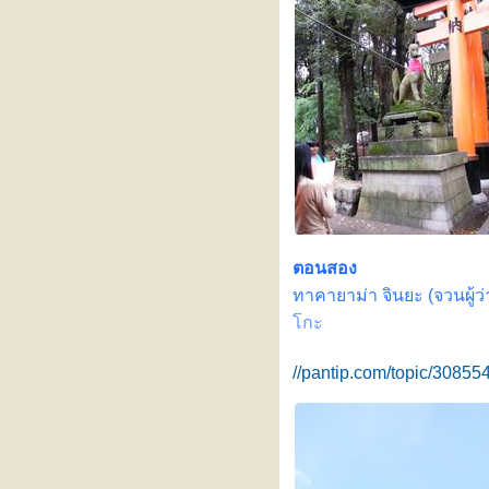
ตอนสอง
ทาคายาม่า จินยะ (
จวนผู้ว
กะ
//pantip.com/topic/30855