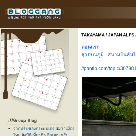
TAKAYAMA / JAPAN ALPS /
ตอนแรก
สุวรรณภู
มิ -
สนามบินคันไ
//pantip.com/topic/30798
จากทริปของกระผมเอง ผมว่าเมือง
ไทย ยังมีที่เที่ยวดีๆ อีกเยอะครับ