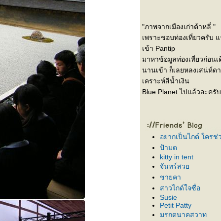
"ภาพจากเมืองเก่าต้าหลี่ "
เพราะชอบท่องเที่ยวครับ แ
เข้า Pantip
มาหาข้อมูลท่องเที่ยวก่อนเ
นานเข้า ก็เลยหลงเสน่ห์ด
เคราะห์สีน้ำเงิน
Blue Planet ไปแล้วอะครับ
อยากเป็นไกด์ ใครช่ว
ป้ามด
kitty in tent
จันทร์สว
ชายคา
สาวไกด์ใจซื่อ
Susie
Petit Patty
มรกตนาคสวาท