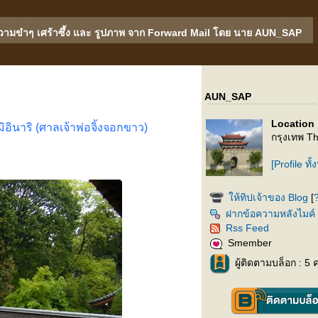
วามขำๆ เศร้าซึ้ง และ รูปภาพ จาก Forward Mail โดย นาย AUN_SAP
AUN_SAP
Location 
มิอินาริ (ศาลเจ้าพ่อจิ้งจอกขาว)
กรุงเทพ Th
[Profile ทั
ห้ทิปเจ้าของ Blog
[
ฝากข้อความหลังไมค์
Rss Feed
Smember
ผู้ติดตามบล็อก : 5 