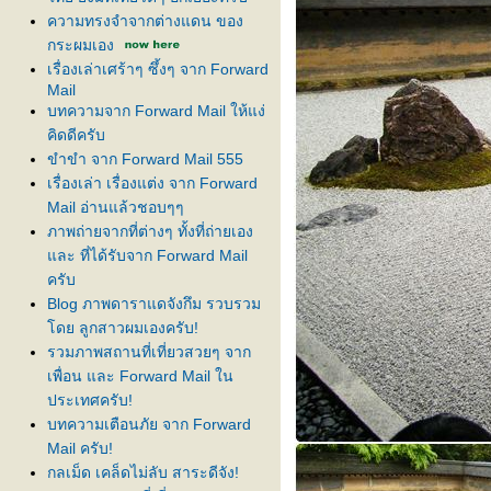
ความทรงจำจากต่างแดน ของ
กระผมเอง
เรื่องเล่าเศร้าๆ ซึ้งๆ จาก Forward
Mail
บทความจาก Forward Mail ให้แง่
คิดดีครับ
ขำขำ จาก Forward Mail 555
เรื่องเล่า เรื่องแต่ง จาก Forward
Mail อ่านแล้วชอบๆๆ
ภาพถ่ายจากที่ต่างๆ ทั้งที่ถ่ายเอง
ละ ที่ได้รับจาก Forward Mail
ครับ
Blog ภาพดาราแดจังกึม รวบรวม
ดย ลูกสาวผมเองครับ!
รวมภาพสถานที่เที่ยวสวยๆ จาก
เพื่อน และ Forward Mail ใน
ประเทศครับ!
บทความเตือนภัย จาก Forward
Mail ครับ!
กลเม็ด เคล็ดไม่ลับ สาระดีจัง!