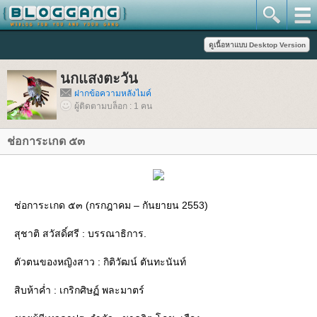
นกแสงตะวัน
ฝากข้อความหลังไมค์
ผู้ติดตามบล็อก : 1 คน
ช่อการะเกด ๕๓
ช่อการะเกด ๕๓ (กรกฎาคม – กันยายน 2553)
สุชาติ สวัสดิ์ศรี : บรรณาธิการ.
ตัวตนของหญิงสาว : กิติวัฒน์ ตันทะนันท์
สิบห้าค่ำ : เกริกศิษฏ์ พละมาตร์