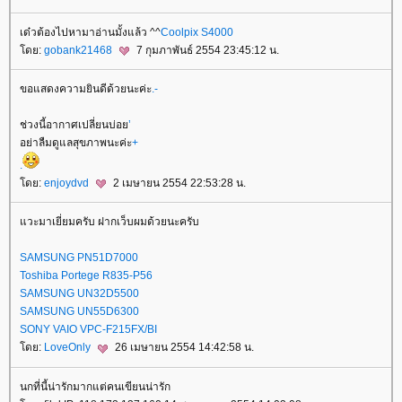
เด๋วต้องไปหามาอ่านมั้งแล้ว ^^
Coolpix S4000
ดย:
gobank21468
7 กุมภาพันธ์ 2554 23:45:12 น.
ขอแสดงความยินดีด้วยนะค่ะ
.
-
ช่วงนี้อากาศเปลี่ยนบ่อ
’
อย่าลืมดูแลสุขภาพนะค่ะ
+
.
ดย:
enjoydvd
2 เมษายน 2554 22:53:28 น.
วะมาเยี่ยมครับ ฝากเว็บผมด้วยนะครับ
SAMSUNG PN51D7000
Toshiba Portege R835-P56
SAMSUNG UN32D5500
SAMSUNG UN55D6300
SONY VAIO VPC-F215FX/BI
ดย:
LoveOnly
26 เมษายน 2554 14:42:58 น.
นกที่นี้น่ารักมากแต่คนเขียนน่ารัก