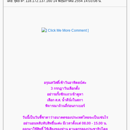
ดย: fjkd IP: 118.172.137.160 14 พฤษภาคม 2554 14:03:08 น.
อรุณสวัสดิ์เช้าวันอาทิตยบ์ค่ะ
3 กรกฏาวันเลือกตั้ง
อย่ารอรั้งชักแถวเข้าคูหา
เลือก ส.ส. น้ำดีนั่งในสภา
พิจารณาถ้วนถี่ก่อนกาเบอร์
วันนี้เป็นวันชี้ชาตาว่าอนาคตของประเทศไทยจะเป็นเช่นไร
อย่านอนหลับทับสิทธิ์นะค่ะ มีเวลาตั้งแต่ 08.00 - 15.00 น.
ออกมาใช้สิทธิ์ ใช้เสียงของท่าน ตามครรลองประชาธิปไต