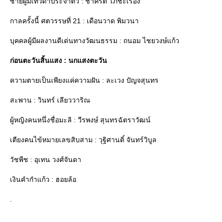
ชายผู้มีเทวดาประจำตัว : ชาคริต โภชะเรือง
กาลครั้งนี้ ศตวรรษที่ 21 : เดือนวาด พิมวนา
บุคคลผู้มีผลงานดีเด่นทางวัฒนธรรม : ถนอม ไชยวงษ์แก้ว
ก่อนตะวันสิ้นแสง : นกแสงตะวัน
ความตายเป็นเพียงแค่ความฝัน : ละเวง ปัญจสุนทร
สะพาน : วินทร์ เลียววาริณ
ผู้หญิงคนหนึ่งชื่อมะลิ : วีรพงษ์ สุนทรฉัตราวัฒน์
เตียงคนไข้หมายเลขสิบสาม : วุฐิศานติ์ จันทร์วิบูล
วัชพืช : อุเทน วงศ์จันดา
เงินคำกำแก้ว : ฮอยล้อ
.