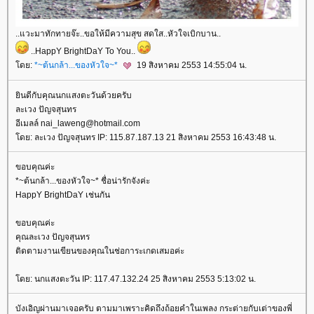
..แวะมาทักทายจ๊ะ..ขอให้มีความสุข สดใส..หัวใจเบิกบาน..
..HappY BrightDaY To You..
ดย:
*~ต้นกล้า...ของหัวใจ~*
19 สิงหาคม 2553 14:55:04 น.
ินดีกับคุณนกแสงตะวันด้วยครับ
ละเวง ปัญจสุนทร
อีเมลล์ nai_laweng@hotmail.com
ดย: ละเวง ปัญจสุนทร IP: 115.87.187.13 21 สิงหาคม 2553 16:43:48 น.
ขอบคุณค่ะ
*~ต้นกล้า...ของหัวใจ~* ชื่อน่ารักจังค่ะ
HappY BrightDaY เช่นกัน
ขอบคุณค่ะ
คุณละเวง ปัญจสุนทร
ติดตามงานเขียนของคุณในช่อการะเกดเสมอค่ะ
ดย: นกแสงตะวัน IP: 117.47.132.24 25 สิงหาคม 2553 5:13:02 น.
บังเอิญผ่านมาเจอครับ ตามมาเพราะคิดถึงถ้อยคำในเพลง กระต่ายกับเต่าของพี่