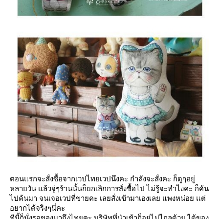
ตอนแรกจะสั่งซื้อจากเวปไทยเวปนึงคะ กำลังจะสั่งคะ ก็ดูๆอยู่
หลายวัน แล้วจู่ๆร้านนั้นก็ยกเลิกการสั่งซื้อไป ไม่รู้จะทำไงคะ ก็ค้น
ไปค้นมา จนเจอเวปที่ขายคะ เลยสั่งเข้ามาเองเลย แพงหน่อย แต่
อยากได้จริงๆนี่คะ
ทีนี้ก็นั่งรอของมาถึงไทยคะ บริษัทที่นำเข้าก็อยู่ไม่ไกลด้วย ได้ของ