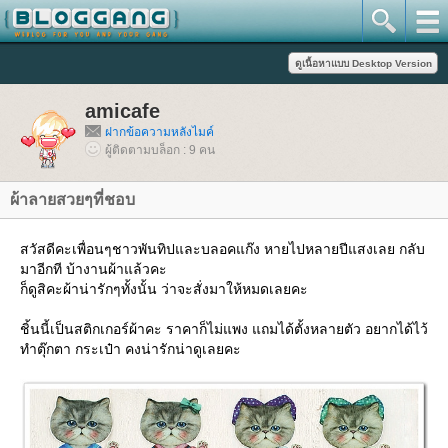
amicafe
ฝากข้อความหลังไมค์
ผู้ติดตามบล็อก : 9 คน
ผ้าลายสวยๆที่ชอบ
สวัสดีคะเพื่อนๆชาวพันทิปและบลอคแก๊ง หายไปหลายปีแสงเลย กลับ
มาอีกที บ้างานผ้าแล้วคะ
ก็ดูสิคะผ้าน่ารักๆทั้งนั้น ว่าจะสั่งมาให้หมดเลยคะ
ชิ้นนี้เป็นสติกเกอร์ผ้าคะ ราคาก็ไม่แพง แถมได้ตั้งหลายตัว อยากได้ไว้
ทำตุ๊กตา กระเป๋า คงน่ารักน่าดูเลยคะ