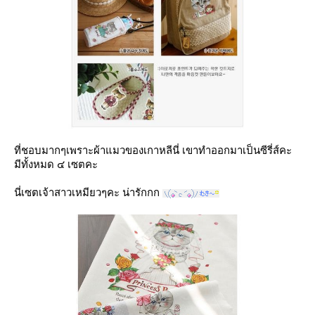
ที่ชอบมากๆเพราะผ้าแมวของเกาหลีนี่ เขาทำออกมาเป็นซีรี่ส์คะ
มีทั้งหมด ๔ เซตคะ
นี่เซตเจ้าสาวเหมียวๆคะ น่ารักกก