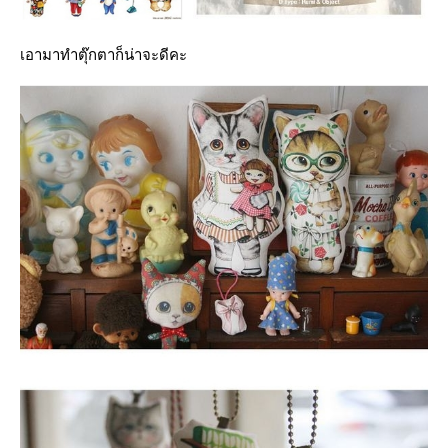
เอามาทำตุ๊กตาก็น่าจะดีคะ