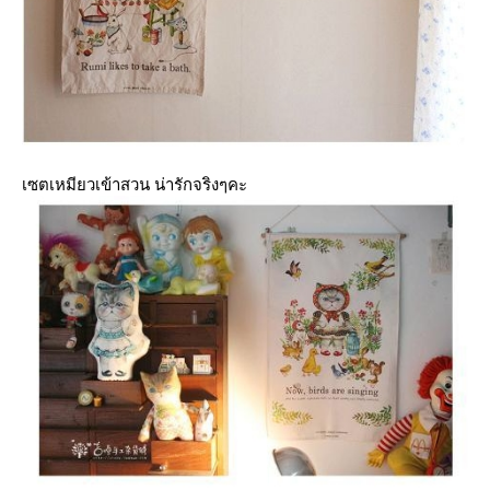
เซตเหมียวเข้าสวน น่ารักจริงๆคะ