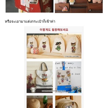
หรือจะเอามาแต่งกระเป๋าก็เข้าท่า