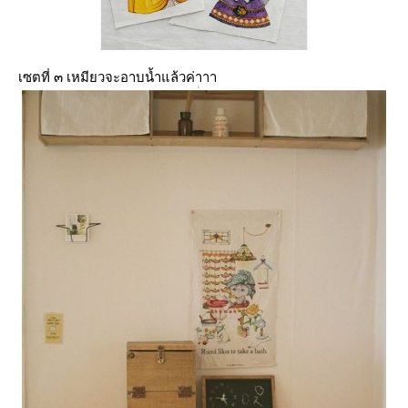
เซตที่ ๓ เหมียวจะอาบน้ำแล้วค่าาา