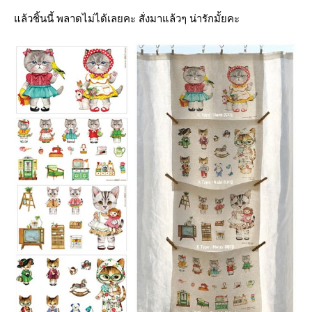
ล้วชิ้นนี้ พลาดไม่ได้เลยคะ สั่งมาแล้วๆ น่ารักมั้ยคะ