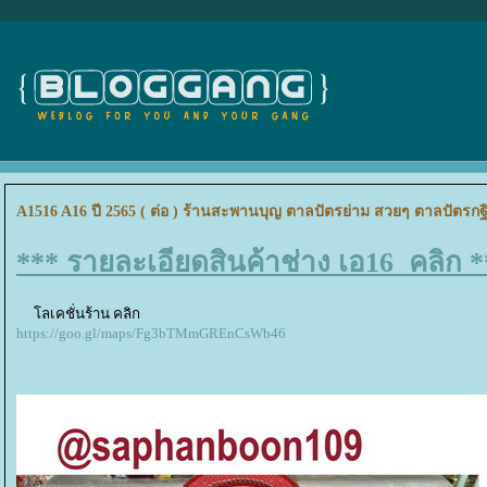
A1516 A16 ปี 2565 ( ต่อ ) ร้านสะพานบุญ ตาลปัตรย่าม สวยๆ ตาลปัตรกฐ
*** รายละเอียดสินค้าช่าง เอ16 คลิก 
ลเคชั่นร้าน คลิก
https://goo.gl/maps/Fg3bTMmGREnCsWb46