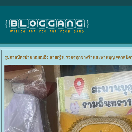
รูปตาลปัตรย่าม หมอนอิง ลายกฐิน รวมๆทุกช่างร้านสะพานบุญ #ตาลปั