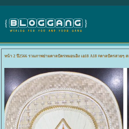
หน้า 2 ปี2566 รวมภาพย่ามตาลปัตรหมอนอิง เอ18 A18 #ตาลปัตรสวยๆ 