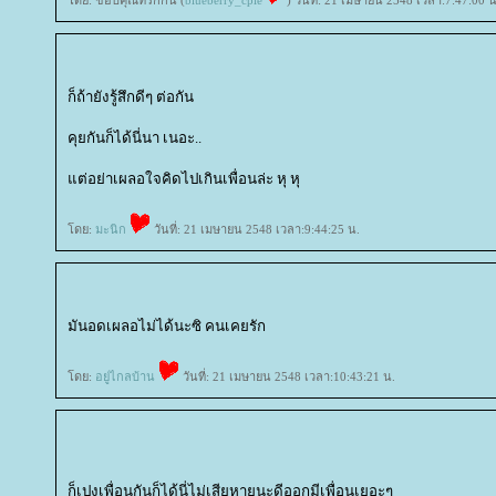
ดย: ขอบคุณที่รักกัน (
blueberry_cpie
) วันที่: 21 เมษายน 2548 เวลา:7:47:00 น
ก็ถ้ายังรู้สึกดีๆ ต่อกัน
คุยกันก็ได้นี่นา เนอะ..
ต่อย่าเผลอใจคิดไปเกินเพื่อนล่ะ หุ หุ
ดย:
มะนิก
วันที่: 21 เมษายน 2548 เวลา:9:44:25 น.
มันอดเผลอไม่ได้นะซิ คนเคยรัก
ดย:
อยู่ไกลบ้าน
วันที่: 21 เมษายน 2548 เวลา:10:43:21 น.
ก็เปงเพื่อนกันก็ได้นี่ไม่เสียหายนะดีออกมีเพื่อนเยอะๆ