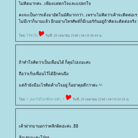
ไม่คิดมากค่ะ...เพียงแต่ตกใจและแปลกใจ
คงจะเป็นการเด้งมาอัตโนมัติมากกว่า...เพราะไม่คิดว่าเค้าจะติดต่อเราห
ไม่มีเราก็นานแล้ว อีกอย่างโทรศัพท์ก็มีเบอร์กันอยู่ถ้าคิดจะติดต่อจร
ดย:
ไร้หัวใจ
วันที่: 20 เมษายน 2548 เวลา:9:36:44 น.
ถ้าทำใจคิดว่าเป็นเพื่อนได้ ก็คุยไปเถอะค่ะ
ถือว่าเก้บเพื่อนไว้ได้อีกคนนึง
ต่ถ้ายังมีอะไรติดค้างใจอยู่ ก็อย่าคุยดีกว่าค่ะ ^^
ดย:
*_ดอกไม้ไหวที่ปลายฟ้า_*
วันที่: 20 เมษายน 2548 เวลา:9:54:10 น.
เค้าฝากมาบอกว่าคลิกผิดอ่ะค่ะ..อิอิ
ล้อเล่นนะคะโอ๋ๆๆ