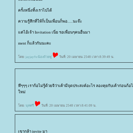
ครั้งหนึ่งทิ้งเราไปได้
ความรู้สึกที่ให้ก็เป็นเพื่อนก็พอ......นะจ๊ะ
ต่ไอ้เจ้า Invitation เนี่ย รอเพื่อนๆคนอื่นมา
ment ก็แล้วกันนะคะ
ดย:
jayjayกะน้องถ้วยฟู
วันที่: 20 เมษายน 2548 เวลา:8:39:49 น.
หึๆๆๆ เราก้อไม่รู้ด้วยจิว่าเค้ามีจุดประสงค์อะไร ลองคุยกับเค้าก่อนก้อ
หม่
ดย:
นุทศรี
วันที่: 20 เมษายน 2548 เวลา:8:41:09 น.
เขากล้า invite มา