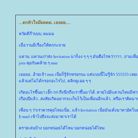
...ตกหัวใจม๊ดดดด..เลยยย....
หวัดดีก๊าบบบ..พมมม
เมื่อวานมีเรื่องให้ตกกะจา
ควน..แควนเก่าส่ง Invitation มาก็งง ๆ ๆ ๆ มันคือไรหว่าาาา...ถามเพื
join คุยกันคล้าย ๆ msn
เออออ...อ้ายเจ้า msn เนี่ยก็รู้จักหรอกนะ แต่แบบนี้ไม่รู้จัก 555555 เลย
ล้วแต่ไม่ได้กรอกอะไรไป...คลิกดูเฉย ๆ ๆ
เกิดอะไรขึ้นมา เอิ๊ก กก ถึงนึกถึงเราขึ้นมาได้..หายไปมีแควนใหม่มีฟา
เกือบปีแล้ว...สงสัยเกิดอยากจะเก็บไว้เป็นเพื่อนอีกแล้ว...หรือเราคิดม
เพื่อน ๆ ว่าเราควรคุยไหมเนี่ย...แล้ว Invitation เนี่ยมันเด้งมาหาอัตโนม
E-mail เข้าไปถึงจะส่งมาหาเราได้
ครายเล่นบ้าง บอกหน่อยได้ไหม บอกหน่อยได้ไหม