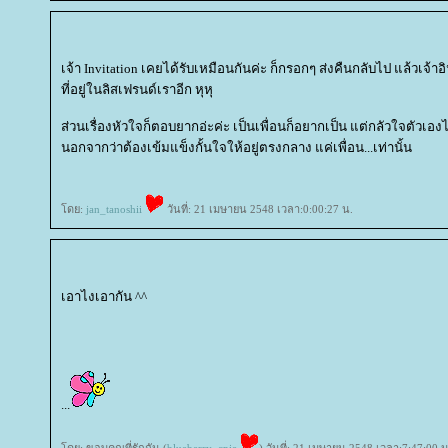
เจ้า Invitation เคยได้รับเหมือนกันค่ะ ก็กรอกๆ ส่งคืนกลับไป แล้วเจ้าอิ
ที่อยู่ในลิสเฟรนด์เราอีก หุหุ
ส่วนเรื่องหัวใจก็ตอบยากอ่ะค่ะ เป็นเพื่อนก็อยากเป็น แต่กลัวใจตัวเองไ
นอกจากว่าต้องเข้มแข็งกั้นใจให้อยู่ตรงกลาง แค่เพื่อน...เท่านั้น
ดย:
jan_tanoshii
วันที่: 21 เมษายน 2548 เวลา:0:00:27 น.
เอาไงเอากัน ^^
...