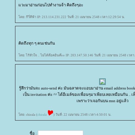
วะมาอ่านก่อนไปทำงานจ้า คิดถึงๆอะ
ดย: กีวี่สีฟ้า IP: 213.114.231.222 วันที่: 21 เมษายน 2548 เวลา:12:29:54 น.
คิดถึงทุก ๆ คนเช่นกัน
ดย: ไร้หัวใจ .. ไม่ได้ล๊อคอินค๊ะะ IP: 203.147.50.146 วันที่: 21 เมษายน 2548 เวลา
รู้สึกว่ามันจะ auto-send ค่ะ มันฉลาดจะแอบมาอ่าน email address book ท
เป็น invitation ค่ะ ^^ ได้อีเมล์ของเพื่อนๆมาเพียบเลยเหมือนกัน .. เห็น
เพราะว่าเจอกันบน msn อยู่แล้ว
ดย: chirala (
chirala
) วันที่: 22 เมษายน 2548 เวลา:4:50:01 น.
ชื่อ :