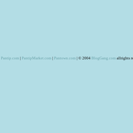
Pantip.com
|
PantipMarket.com
|
Pantown.com
| © 2004
BlogGang.com
allrights 