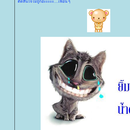
ตัดสินใจไม่ถูกอ่ะะะะะ.....เพื่อน ๆ