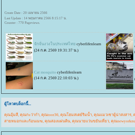
Create Date : 20 เมษายน 2566
Last Update : 14 พฤษภาคม 2566 8:15:17 น.
Counter : 770 Pageviews.
จักจั่นงวงในประเทศไท
cyberlifenlearn
(24 ก.ค. 2569 19:31:37 น.)
Cat mosquito
cyberlifenlearn
(14 ก.ค. 2569 22:10:03 น.)
ผู้โหวตบล็อกนี้...
คุณอุ้มสี
,
คุณกะว่าก๋า
,
คุณtoor36
,
คุณโฮมสเตย์ริมน้ำ
,
คุณแมวเซาผู้น่าสงสาร
,
สายหมอกและก้อนเมฆ
,
คุณสองแผ่นดิน
,
คุณนายแว่นขยันเที่ยว
,
คุณnewyorknu