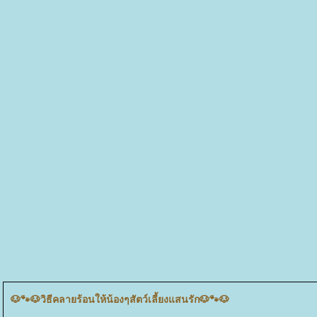
🐶🐾🐶วิธีคลายร้อนให้น้องๆสัตว์เลี้ยงแสนรัก🐶🐾🐶