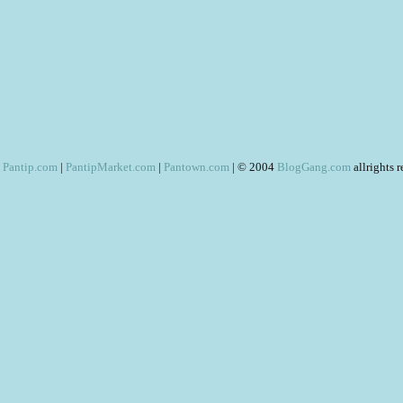
Pantip.com
|
PantipMarket.com
|
Pantown.com
| © 2004
BlogGang.com
allrights 