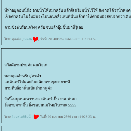
ที่ทำอยู่ตอนนี้คือ อาบน้ำให้หมาครับ แล้วก็เตรียมน้ำไว้ให้ สังเกตได้ว่าน้ำหม
เช็ดตัวครับ ไม่งั้นมันจะไปนอนกลิ้งเล่นที่พื้นแล้วทำให้ตัวมันยิ่งสกปรกกว่าเดิม
ตามข้อพับร้อนจริงๆ ครับ จับแล้วอุ้มขึ้นมานี่รู้เล
ดย: คุณต่อ (
toor36
) วันที่: 20 เมษายน 2566 เวลา:11:21:41 น.
สวัสดียามบ่ายค่ะ คุณโอเล่
ขอบคุณสำหรับสูตรค่า
ต่จันทร์ไม่ค่อยกินสลัด นานๆจะอยากที
ชามที่บล็อกนั่นเป็นยำดุกฟูค่ะ
วันนี้เมนูขนมหวานของจันทร์เป็น ขนมมันค่ะ
ิ่งอายุมากขึ้น ยิ่งชอบขนมไทยโบราณ 5555
ดย:
ฮมสเตย์ริมน้ำ
วันที่: 20 เมษายน 2566 เวลา:14:28:23 น.