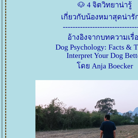
🐶 4 จิตวิทยาน่ารู้
เกี่ยวกับน้องหมาสุดน่ารั
------------------------------
อ้างอิงจากบทความเรื่
Dog Psychology: Facts & T
Interpret Your Dog Bett
ดย Anja Boecker