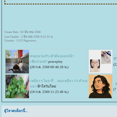
Create Date : 02 มีนาคม 2566
Last Update : 2 มีนาคม 2566 8:22:31 น.
Counter : 1115 Pageviews.
คน(แมว)เก๋ๆ เค้าต้องมองหน้า
ชี
เชิ่ด45องศา
peaceplay
(2
(28 ก.ค. 2569 00:46:28 น.)
เหมียว ๆ ไดอารี่ ... สองเหมียว VS ตำ
: 
มว
ฟ้าใสวันใหม่
(7
(18 ก.ค. 2569 11:25:40 น.)
ผู้โหวตบล็อกนี้...