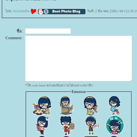
ดย:
สองแผ่นดิน
วันที่: 2 มีนาคม 2566 เวลา:22:35:2
ชื่อ :
Comment :
*ใช้ code html ตกแต่งข้อความได้เฉพาะสมาชิก
Emotion