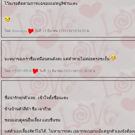
ไว้จะรอติดตามการแฉของแม่หนูลิซ่านะคะ
ดย:
Mameepee
วันที่: 13 มีนาคม 2555 เวลา:9:54:35 น.
มะหมาของเราชื่อเหมือนคนดังค่ะ แต่คำทายไม่ค่อยตรงซะงั้น
ดย:
กรุ๊ปบีราศีสิงห์
วันที่: 13 มีนาคม 2555 เวลา:11:38:18 น.
ชื่อน่ารักทุกตัวเลย...เข้าใจตั้งชื่อนะคะ
ข้างบ้านตัวสีดำ ชือ เฉาก๊ว
ชอบแอบดูคนอื่นเลี้ยง แอบชื่นชม
ต่ตัวเองเลี้ยงสัตว์ไม่ได้...ไม่สามารถค่ะ (อยากจะบอกแม้แต่ลูกตัวเองยังต้อง