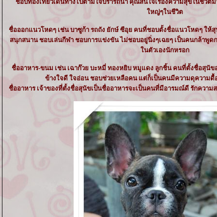
ชอบท่องเที่ยวเดินทางไปตามใจปรารถนา คุณสนใจเรื่องความสุขในชีวิตมา
หญ่ๆในชีวิต
ชื่อออกแนวโหดๆ เช่น บาซูก้า รถถัง ยักษ์ ซีอุย คนที่ชอบตั้งชื่อแนวโหดๆ ให้
สนุกสนาน ชอบเล่นกีฬา ชอบการแข่งขัน ไม่ชอบอยู่นิ่งๆเฉยๆ เป็นคนกล้าพูดกล้า
นตัวเองนักหรอก
ชื่ออาหาร-ขนม เช่น เฉาก๊วย บะหมี่ ทองหยิบ หมูแดง ลูกชิ้น คนที่ตั้งชื่อสุ
ข้างใจดี ใจอ่อน ชอบช่วยเหลือคน แต่ก็เป็นคนมีความดุความดื้อ
ชื่ออาหาร เจ้าของที่ตั้งชื่อสุนัขเป็นชื่ออาหารจะเป็นคนที่มีอารมณ์ดี ร