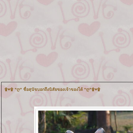
۩♥۩ *ღ* ชื่อสุนัขบอกถึงนิสัยของเจ้าของได้ *ღ*۩♥۩