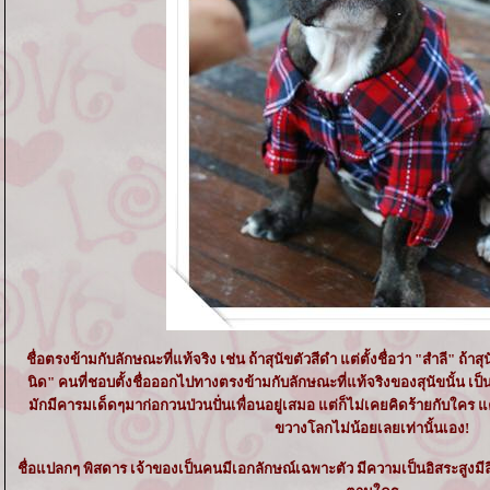
ชื่อตรงข้ามกับลักษณะที่แท้จริง เช่น ถ้าสุนัขตัวสีดำ แต่ตั้งชื่อว่า "สำลี" ถ้า
นิด" คนที่ชอบตั้งชื่อออกไปทางตรงข้ามกับลักษณะที่แท้จริงของสุนัขนั้น เป็
มักมีคารมเด็ดๆมาก่อกวนป่วนปั่นเพื่อนอยู่เสมอ แต่ก็ไม่เคยคิดร้ายกับใคร
ขวางโลกไม่น้อยเลยเท่านั้นเอง!
ชื่อแปลกๆ พิสดาร เจ้าของเป็นคนมีเอกลักษณ์เฉพาะตัว มีความเป็นอิสระสูงม