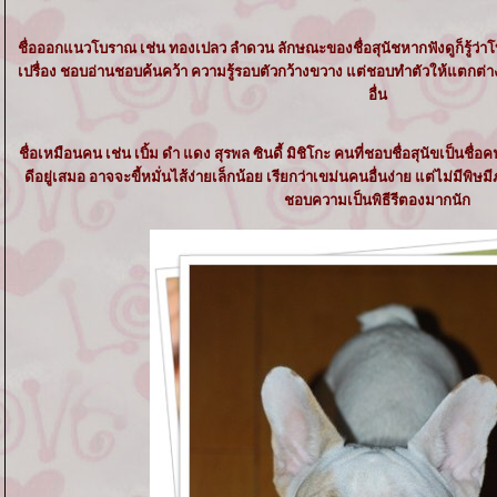
ชื่อออกแนวโบราณ เช่น ทองเปลว ลำดวน ลักษณะของชื่อสุนัชหากฟังดูก็รู้ว่
เปรื่อง ชอบอ่านชอบค้นคว้า ความรู้รอบตัวกว้างขวาง แต่ชอบทำตัวให้แตกต
อื่น
ชื่อเหมือนคน เช่น เบิ้ม ดำ แดง สุรพล ซินดี้ มิชิโกะ คนที่ชอบชื่อสุนัขเป็นชื
ดีอยู่เสมอ อาจจะขี้หมั่นไส้ง่ายเล็กน้อย เรียกว่าเขม่นคนอื่นง่าย แต่ไม่มีพิษ
ชอบความเป็นพิธีรีตองมากนัก