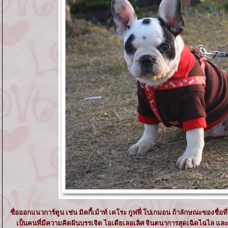
ชื่อออกแนวการ์ตูน เช่น มิคกี้เม้าท์ เคโระ กูฟฟี่ โปเกมอน ถ้าลักษณะของชื
เป็นคนที่มีความคิดฝันบรรเจิด ไอเดียเลอเลิศ จินตนาการสุดเฉิดไฉไล และก