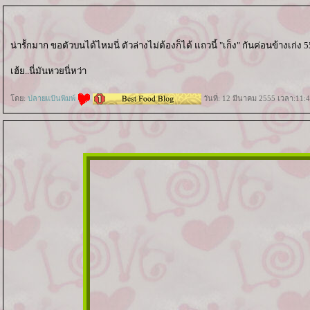
น่ารัักมาก ขอตัวบนได้ไหมนี่ ตัวล่างไม่ต้องก็ได้ แถวนี้ "เก็ง" กันค่อนข้างเก่ง 
เฮ้ย..นี่มันหวยนี่หว่า
ดย:
ปลายแป้นพิมพ์
วันที่: 12 มีนาคม 2555 เวลา:11: