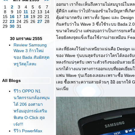
ออกมา เราก็จะเห็นถึงความไม่สมบูรณ์ในหลา
1
2
3
4
5
6
7
สู้ดีนัก แต่จะว่าไปถ้ามองข้ามในปัญหาที่เกิดขึ
8
9
10
11
12
13
14
15
16
17
18
19
20
21
คุ้มค่ามากครับ เพราะทั้ง Spec และ Design 
22
23
24
25
26
27
28
กันครับว่าใน Wave 3 ซึ่งใช้ระบบ Bada 2.0 
29
30
31
ขนาดไหนบ้าง แต่ขอบอกว่าเป็นการยกเครื่
ดยยังคงจุดแข็งเรื่องใช้งานง่ายเหมือน Fe
30 มกราคม 2555
Review Samsung
ละที่ยังคงใว้อย่างเหนียวแน่นคือ Design แล
Wave 3 ก้าวใหม่
ของ Wave รุ่นบนสุดรับรองว่าใครได้ลองจั
ของ Bada สัมผัสสุด
หลงรักแน่ๆครับ เพราะตัวจริงของมันสวยเนี
หรูวัสดุโลหะ
รกได้วางแนวทางการออกแบบที่ยอดเยี่ยมใว
ฟน Wave รุ่นเรือธงเลยละเพราะซื้อ Wave ตัวแรก
All Blogs
เลย ซื้อเพราะความสวยล้วนๆ อิอิ อยากให้ 
นะเนี่
รีวิว OPPO N1
นวัตกรรมกล้องหมุน
ได้ 206 องศามา
พร้อมอุปกรณ์เสริม
พิเศษ O-Click สุด
เจ๋ง!!!
รีวิว PowerMax