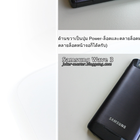
ความใหญ่โตที่จะ
เปิดมิติใหม่ในการ
ช้งานอีกระดับ :
ตอนจบ
รีวิว i-mobile IQX
ด้านขวาเป็นปุ่ม Power-ล็อคและคลายล็อคห
ทรศัพท์มือถือที่มา
คลายล็อคหน้าจอก็ได้ครับ)
พร้อมกล้องคุณภาพ
สูงถึง 2 ตัว!!!
รีวิว Nokia Lumia
720 คุณภาพกล้อง
จัดเต็มในราคาสุด
คุ้ม
รีวิว Samsung
Galaxy Mega 6.3
ความใหญ่โตที่จะ
เปิดมิติใหม่ในการ
ช้งานอีกระดับ :
ตอนแรก
รีวิว Acer X
Wonder Anatomie
สาวงามแหวกแนว