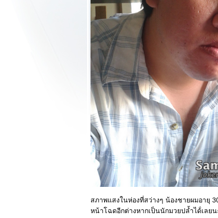
ลงตัวสุดหรูทั้งพิมพ์
ละัสัมผัส (ตอน
รก)
LG Optimus 3D
"V10c" Firmware
หม่ที่ทำให้เกม 2D
กลายเป็น 3D ได้
เลย!!!
กะกล่องแบบอวดๆ
LG Optimus 3D มือ
ถือ Tri-Dual 3 มิติ
ละการใช้งาน
HDMI ครับผม
ศึกดวลกำปั้นสะท้าน
ลก LG Optimus
3D vs. HTC Evo 3D
ครจะเจ๋งกว่ากัน!
Review HTC Evo
3D สัมผัสมือถือ 3
มิติมาดเฉียบขาด
สภาพแสงในห่องที่สว่างๆ น้องชายผมอายุ 30
ตอนที่ 2 (ลูกเล่น 3D
หน้าโฉดอีกต่างหากเป็นนักมวยปล้ำได้่เลยน