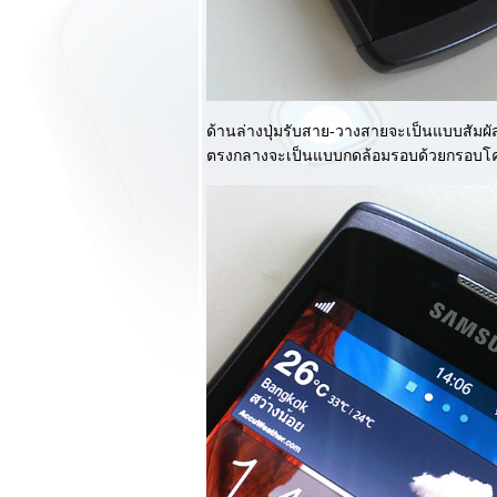
ตกต่างที่น่าประทับ
จ มาพร้อมความ
รงระดับแถวหน้า
ของวันนี้ : ตอนแรก
พรีวิว Samsung
Galaxy Note 3
ด้านล่างปุ่มรับสาย-วางสายจะเป็นแบบสัมผ
การกลับมาของมือ
ตรงกลางจะเป็นแบบกดล้อมรอบด้วยกรอบโคร
ถือเรือธงตัวจริงของ
Samsung
รีวิว Aconatic AN-
1607BT ลำโพงไร้
สาย Bluetooth สว
หรูเกินราคา พกพา
ความบันเทิงไปได้ทุก
ที่
รีวิว Samsung
Galaxy Win มือถือ 2
ซิมหน้าตาดี จาก
บรนด์ใหญ่!!!
รีวิว OPPO Find
Muse มือถือ 2 ซิมร