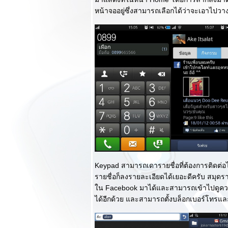
สวย Full HD สเปค
หน้าจออยู่ซึ่งสามารถเลือกได้ว่าจะเอาไปวา
สุดแรงกล้องจัดเต็ม
13MP แถมราคา
เร้าใจ!!!
รีวิว HTC Butterfly
จัดเต็มจอ Full HD
สเปคแรง! สุดยอด
มือถือผีเสื้อยักษ์
Mothra!!!
รีวิว Samsung
Galaxy Grand ยักษ์
หญ่ 2 ซิมหรูหราไม่
เบา
รีวิว OPPO Find
Way สวยหรูสะดุด
Keypad สามารถเดารายชื่อที่ต้องการติดต่
ตา กล้องหน้าจัดเต็ม
รายชื่อก็ลงรายละเอียดได้เยอะดีครับ สมุดร
5MP รุ่นแรกของ
น Facebook มาได้และสามารถเข้าไปดูควา
ลก
ได้อีกด้วย และสามารถตั้งบล็อกเบอร์โทรแล
10 อันดับรีวิวยอด
นิยมสูงสุดในปี 2012
ของบล็อก joker-