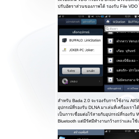
Galaxy S III น่า
ปรับอัตราส่วนของภาพได้ รองรับ File VDO
ประทับใจที่สุดใน
ตระกูล S
Review LG
Optimus L7 ที่สุด
ของความหรูหรา
บบ L Style : ตอน
รก
Preview Oppo
Finder มือถือบาง
ที่สุดในโลก และ
Oppo Find Gemini
2 ซิมหรูหรา Spec
จ่มถึงแดนมังกร
Review LG
Optimus 3D Max
สำหรับ Bada 2.0 จะรองรับการใช้งาน AllS
การกลับมาของมือ
อุปกรณ์ที่รองรับ DLNA มาเล่นที่เครื่องเราได
ถือ 3 มิติที่โฉบเฉี่ยว
เป็นการเชื่อมต่อไร้สายกับอุปกรณ์ที่รองรับ W
กว่าเดิม : ตอนจบ
Bluetooth แต่มีรัศมีทำงานกว้างกว่าและใช้เ
Preview Samsung
Galaxy S III ไป
สัมผัสกับมือที่เกาหลี