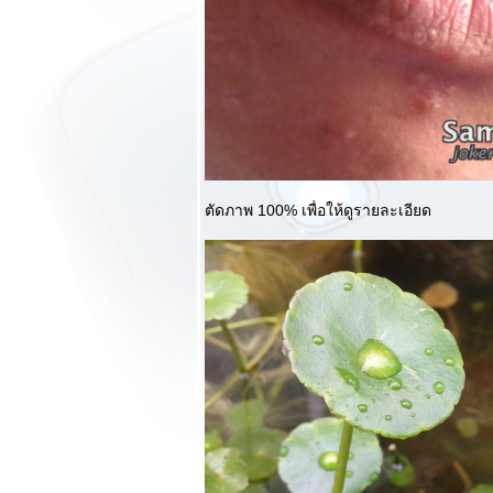
VDO Review และ
จัดหนักตัวอย่าง
ภาพถ่า
Review LG
Optimus 3D เปิด
ลก 3 มิติบนมือถือ
Tri-Dual ตอนที่ 2
การใช้งานและลูก
เล่น 3D กระชาก
ตัดภาพ 100% เพื่อให้ดูรายละเอียด
อารมณ์
Review LG
Optimus 3D เปิด
ลก 3 มิติบนมือถือ
Tri-Dual ตอนที่ 1
ความประทับใน
สัมผัสแรก
Review Yogo
OmniBook iPad2
Leather Case วัสดุ
หนังแท้ สวยเข้มและ
ข็งแรง