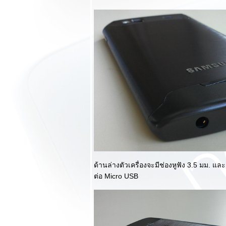
เบาๆไม่ถึงหมื่น!!!
รีวิว Benks Magic
KR กระจกกันรอ
ความแข็งระดับ 9H
สุดทนทานเพื่อ
Samsung Galaxy
S4 ที่คุณรัก
รีวิว LG Optimus G
Pro จอใหญ่สวยคม
ระดับ Full HD สเป
คดุ ฟังก์ชั่นเพียบ :
ตอนจบ
รีวิว Aconatic AN-
1602BT ลำโพงไร้
สาย Bluetooth
ด้านล่างตัวเครื่องจะมีช่องหูฟัง 3.5 มม. 
ขนาดพกพาหน้าตา
ต่อ Micro USB
สวยหรู ในราคา
เบาๆ
รีวิว LG Optimus G
Pro จอใหญ่สวยคม