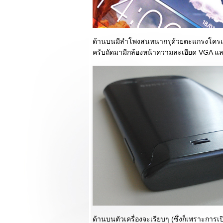
องรับ 3G ทุกเครือ
ข่ายในราคาไม่
พง!!!
รีวิว OPPO Find
ด้านบนมีลำโพงสนทนากรุด้วยตะแกรงโครเมี
Mirror มือถือ 2 ซิมที่
ครับถัดมามีกล้องหน้าความละเอียด VGA แ
สวยที่สุดและมา
พร้อมกล้องและเสียง
ชั้นยอด!!!
รีวิว Lenovo S920
จอยักษ์ 2 ซิมสเปค
จ่ม บางเฉียบ ใน
ราคาบางเบา
รีวิว Samsung
Galaxy S4 Mini พก
พาสะดวกและยังมา
พร้อมการใช้งานที่
น่าประทับใจ
รีวิว Samsung
Galaxy Tab 3 7.0
หน้าตาสวย ขนาด
ด้านบนตัวเครื่องจะเรียบๆ (ซึ่งก็เพราะการ
่อมเยาและราคา