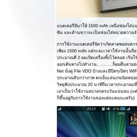
งานฉลอง AIS 3G
2100
รีวิว BlackBerry
Z10 ไม่ใช่การสาน
บตเตอรี่มีมาให้ 1500 mAh เหนือช่องใส่แบต
ต่อแต่มันคือการเริ่ม
ซิม และด้านขวาจะเป็นช่องใส่หน่วยความจ
ต้นใหม่ ที่เปี่ยมด้ว
การใช้งานแบตเตอรี่จัดว่าเกิดคาดพอสมควร
ความหวังของ
BlackBerry
เพียง 1500 mAh แต่ระยะเวลาใช้งานนั้นถื
รีวิวแกะกล่อง
ประมาณตี 2 ผมเปิดเครื่องทิ้งไว้ตลอด เริ
BlackBerry Z10
ออกเดินทางไปทำงาน……......ก็ผมตื่นสายอ่ะ5
การเปลี่ยนแปลงครั้ง
Net นั่งดู File VDO บ้างและมีปิดๆเปิดๆ WIFI
หญ่ด้วยระบบ
ประมาณสิบกว่าภาพ ตกเย็นเล่นเกมนิดหน่อย
BlackBerry 10 OS
วิทยุฟังประมาณ 20 นาทีถึงเวลาประมาณเที่
รีวิว Samsung
เอาเป็นว่าใช้งานสบายๆครบวันแน่นอน (แต่
Galaxy S4 การกลับ
ก็ขึ้นอยู่กับการใช้งานของแต่ละคนนะครับ)
มาของราชา ครั้งนี้
พรวพราวกว่าเดิม :
ตอนจบ
รีวิว Samsung
Galaxy S4 การกลับ
มาของราชา ครั้งนี้