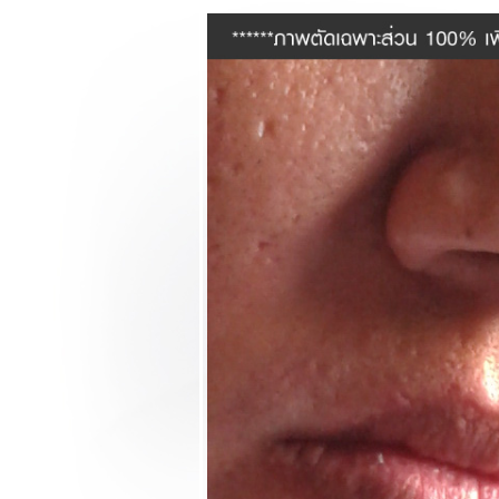
ละบทสรุป)
Review HTC Evo
3D สัมผัสมือถือ 3
มิติมาดเฉียบขาด
ตอนที่ 1 (รูปลักษณ์
ละการใช้งาน)
Review LG
Optimus Pro มือถือ
QWERTY แชท
เพลิน หน้าตาอย่าง
หล่อ มาอ่านตอนจบ
กันครับ
Review LG
Optimus Pro มือถือ
QWERTY แชท
เพลิน หน้าตาอย่าง
หล่อ ตอนแรกครับ
ผม
Review LG
Optimus 3D เปิด
ลก 3 มิติบนมือถือ
Tri-Dual ตอนที่ 3