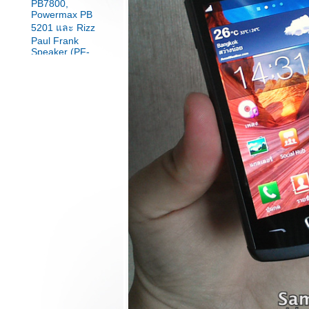
PB7800,
Powermax PB
5201 และ Rizz
Paul Frank
Speaker (PF-
SP11)!!!
รีวิว Lenovo Yoga
Tablet 10 รองรับ
3G ในราคาเร้าใจ
มาพร้อม Bluetooth
Keyboard Cover
สุดคุ้ม!!!
รีวิว Lenovo A850
มือถือจอใหญ่ 2 ซิ
มสเปคแจ่มๆในรา
คาเบาๆเพียง 7490
บาทเท่านั้น!!!
รีวิว Toshiba Excite
Pure แท็บเล็ตขนาด
10.1 นิ้วคุณภาพ
ระดับสูงจากแดน
ปลาดิบ!!!