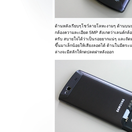
ควงมากับ Acer
Aspire R7 สุดหล่อ
รีวิว Samsung
Galaxy Fame ราคา
ด้านหลังเรียบๆโชว์ลายโลหะงามๆ ด้านบ
เบาๆแต่มาพร้อมฟัง
กล้องความละเอียด 5MP สังเกตว่าเลนต์กล
ก์ชั่นระดับสูง
ครับ สบายใจได้ว่าเป็นรอยยากแน่ๆ และถัดม
รีวิว Logitech
ขึ้นมาเล็กน้อยให้เสียงลอดได้ ด้านในมีตระ
Touch Mouse T620
ล่างจะมีสลักให้กดปลดฝาหลังออก
ออกแบบสุดล้ำดั่ง
วัตถุจากต่างดาว
เหมาะสำหรับ
Windows 8
รีวิว Bluetooth
Nokia Luna ความ
งดงาม เก๋ และฉลาด
มาพร้อม NFC
รีวิวอุปกรณ์เสริมสุด
เร้าใจ S View
Cover ที่จะช่วยให้
Samsung Galaxy
S4 ของคุณเปี่ยม