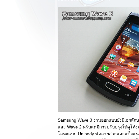
ทำงาน
รีวิว Powermax
Power Booster PB
15000, Powermax
Power Booster
PB8000 และ
PB3000 สุดเท่กับ
Paul Frank
รีวิว Toshiba
Canvio Slim 2 วัสดุ
ลหะหรูหรา สุดยอด
ความบางเบา ความ
จุระดับ 1TB
รีวิว Intel TM105A
ท็บเล็ตขนาด 10.1
นิ้วมาดเท่ๆจาก
บรนด์ระดับ Intel!!!
รีวิว Intel TM75A
หน้าตาหล่อแบบ
Samsung Wave 3 งานออกแบบยังมีเอกลักษณ
พระเอกหนังแอคชั่น
ละ Wave 2 ครับแต่มีการปรับปรุงให้ดูโค้ง
การใช้งานดีเกิน
ลหะแบบ Unibody ขัดลายสวยและแข็งแรง ด
คาด!!!