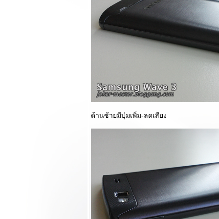
ระดับ Full HD สเป
คดุ ฟังก์ชั่นเพียบ :
ตอนแรก
รีวิว HTC Desire
600 Dual Sim มาด
หล่อเฉียบขาด!
พร้อมฟังก์ชั่นจัดเต็ม
ละ 2 ซิมแบบ Dual
Active!!!
รีวิว Samsung
Galaxy S4 Zoom
กล้องหรือโทรศัพท์
ด้านซ้ายมีปุ่มเพิ่ม-ลดเสียง
มันคือคำจำกัดความ
หม่ที่น่าสนใจ :
ตอนจบ
รีวิว Samsung
Galaxy S4 Zoom
พร้อมตัวอย่าง
ภาพถ่าย 100% :
ตอนแรก
รีวิว Samsung
Galaxy Mega 6.3