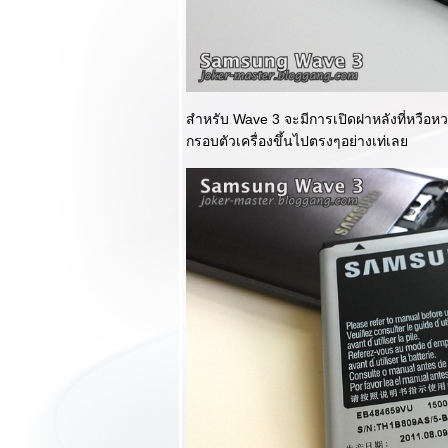
ด้วยแรงดึงดูด
Microsoft Surface
จะเปลี่ยนการใช้งาน
บนอุปกรณ์พกพา
ของคุณไปตลอด
กาล!!!
สำหรับ Wave 3 จะมีการเปิดฝาหลังที่หวือห
พรีวิว LG Optimus
กรอบตัวเครื่องขึ้นไปตรงๆอย่างเท่เล
G Pro จอใหญ่ สเป
คดุ ฟังก์ชั่นเพียบตัว
จริงกับมือ! กลั่นมา
จากใจเพื่อแฟนๆ
AppDisqus
รีวิว Benks Magic
TSR ฟิล์มกันรอยนิ้ว
มือแบบด้านผิว
ละเอียดสำหรับ
Samsung Galaxy
S4
รีวิวแกะกล่อง
Samsung Galaxy
S4 ของรางวัล
บัญชาสวรรค์จาก