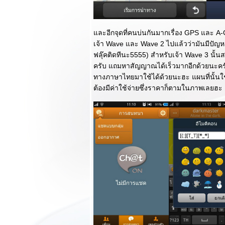
Review Huawei
E355 เมื่อ Aircard
ละ Mifi รวมร่างกัน
Review HTC
ละอีกจุดที่คนบ่นกันมากเรื่อง GPS และ A-GP
Desire V มือถือ 2 ซิ
เจ้า Wave และ Wave 2 ไปแล้วว่ามันมีปัญหา
มมาดเฉียบหม่ำ ICS
ฟลุ๊คติดทีนะ5555) สำหรับเจ้า Wave 3 นั้น
มาตั้งแต่เกิดจาก
ครับ แถมหาสัญญาณได้เร็วมากอีกด้วยนะค
HTC
ทางภาษาไทยมาใช้ได้ด้วยนะฮะ แผนที่นั้นใ
Review Samsung
ต้องมีค่าใช้จ่ายซึ่งราคาก็ตามในภาพเลยฮะ
Galaxy Note 10.1
ความสนุกสนานแห่ง
การเขียน : ตอนจบ
Review Samsung
Galaxy Note 10.1
ความสนุกสนานแห่ง
การเขียน : ตอนแรก
Review Blackberry
Curve 9320 การก
ลับมาที่สวยหรูกว่า
เดิม : ตอนจบ
Review Blackberry
Curve 9320 การก
ลับมาที่สวยหรูกว่า