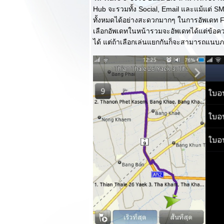
Review Acer
Hub จะรวมทั้ง Social, Email และแม้แต่ S
CloudMobile S500
ทั้งหมดได้อย่างสะดวกมากๆ ในการอัพเดท Fa
รงจัดระดับ S4
เลือกอัพเดทในหน้ารวมจะอัพเดทได้แต่ข้
ราคาประทับใจ :
ได้ แต่ถ้าเลือกเล่นแยกกันก็จะสามารถแนบ
ตอนแรก
Review HTC
Desire X เสริมเขี้ยว
เล็บด้วย Dual Core
Review Samsung
Galaxy Note II นี่ละ
เรือธงแห่งปีตัวจริง
ของ Samsung :
ตอนจบ
Review Samsung
Galaxy Note II นี่ละ
เรือธงแห่งปีตัวจริง
ของ Samsung :
ตอนแรก
Review True
GoLive 3G+ 3031
มือถือ 3G ราคาเบา
หวิว