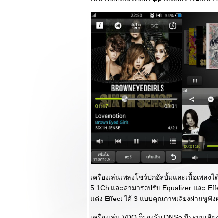
ซิมกล้องแจ่ม เสียง
เยี่ยม แถมน่ารัก^^
Review LG
Optimus 4X HD มือ
ถือสุดหรูขุมพลัง
Quad Core
Review Samsung
Galaxy Tab 2 ( 7.0
) พกสะดวกโทร
สบายในราคาน่า
สนใจ
Review Oppo Find
3 เครื่องแรงราคา
เบา มาดใหม่สีดำเท่
บบ The Dark
Knight
Review LG
Optimus L7 ที่สุด
เครื่องเล่นเพลงโชว์ปกอัลบั้มและเนื้อเพลงไ
ของความหรูหรา
5.1Ch และสามารถปรับ Equalizer และ Effe
บบ L Style : ตอน
ต่ง Effect ได้ 3 แบบคุณภาพเสียงผ่านหูฟัง
จบ
Review Samsung
เครื่องเล่น VDO ก็รองรับ DNSe มีระบบเสี