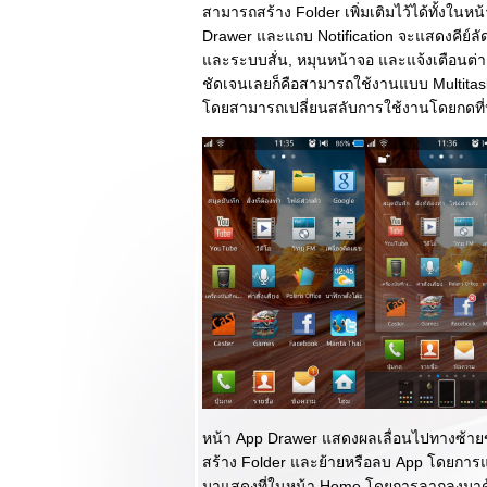
สามารถสร้าง Folder เพิ่มเติมไว้ได้ทั้งใ
สไตล์เท่ๆแบบ HTC
Drawer และแถบ Notification จะแสดงคีย์ลัด
รีวิวเปรียบเทียบ
ละระบบสั่น, หมุนหน้าจอ และแจ้งเตือนต่างๆ 
ภาพถ่ายจาก HTC
One vs. Nokia
ชัดเจนเลยก็คือสามารถใช้งานแบบ Multitask
Lumia 920 ศึกเทพ
ดยสามารถเปลี่ยนสลับการใช้งานโดยกดที่ปุ
ชนเทพ!!!
รีวิว OPPO Find 5
vs. HTC Butterfly
ศึกสุดยอดมือถือ
สเปคเทพหน้าจอ
Full HD!!!
รีวิว OPPO Find 5
หน้าจอ Full HD
สเปคสุดแรงกล้อง
13MP แบบจัดเต็ม
รีวิว Samsung
Galaxy S3 Mini รา
คาเบาๆกับเจ้า S3
่อส่วน
หน้า App Drawer แสดงผลเลื่อนไปทางซ้าย
รีวิว แกะกล่อง
สร้าง Folder และย้ายหรือลบ App โดยการแต
OPPO Find 5 จอสุด
มาแสดงที่ในหน้า Home โดยการลากลงมาด้า