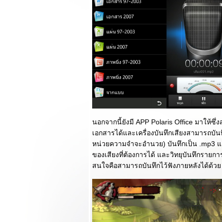
พร้อมตัวอย่าง
ภาพถ่ายเพียบครับ!!!
Review LG
Optimus L3 สุด
หรูหราในราคา
สบายๆกระเป๋า
Review LG
Optimus 3D Max
การกลับมาของมือ
ถือ 3 มิติที่โฉบเฉี่ยว
กว่าเดิม : ตอนแรก
Review Huawei
นอกจากนี้ยังมี APP Polaris Office มาให้ซึ
Honor มือถือมังกร
เอกสารได้และเครื่องบันทึกเสียงสามารถบันทึก
ผยอง ICS กล้อง
หน่วยความจำจะอำนวย) บันทึกเป็น .mp3 
8MP ในราคาน่า
ของเสียงที่ต้องการได้ และวิทยุบันทึกรายกา
สนใจ : ตอนจบ
Review Huawei
สนใจคือสามารถบันทึกไว้ฟังภายหลังได้ด้วย
Honor มือถือมังกร
ผยอง ICS กล้อง
8MP ในราคาน่า
สนใจ : ตอนแรก
Review Samsung