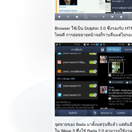
ละแล้วก็ถึงวันที่
ักษ์ตื่น! : ตอนจบ
Review Nokia
Lumia 920 มือถือ
WP8 สุดร้อนแรง
Browser ใช้เป็น Dolphin 3.0 ซึ่งรองรับ 
ละแล้วก็ถึงวันที่
ไหลดี การย่อขยายหน้าจอก็ราบลื่นแต่ไม่รอ
ักษ์ตื่น! Drop Test
กันสดๆ! : ตอนแรก
Review Oppo
Finder White
Edition อีกครั้งกับ
สัมผัสบางเฉียบ สุด
หรูแห่งสีขาว
iPad รุ่น 4 ของผม
ละ iPad Mini ของ
อาผมน่าสนใจแค่
ไหนมาอ่านกัน!!!
Review Acer
CloudMobile S500
รงจัดระดับ S4
ราคาประทับใจ :
จุดขายของ Bada มาตั้งแต่รุ่นที่แล้ว แต่ดั
ตอนจบ
น Wave 3 ซึ่งใช้ Bada 2.0 สามารถใช้งาน