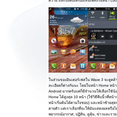
ความ และบังคับเครื่องเล่นเพลงในหน้า Loc
รก
รีวิว Nokia Lumia
620 รุ่นเล็กราคาเบา
สเปคแรง เต็มอิ่ม
ครบเครื่อง WP8!!! :
ตอนจบ
รีวิว Nokia Lumia
620 รุ่นเล็กราคาเบา
สเปคแรง เต็มอิ่ม
ครบเครื่อง WP8!!! :
ตอนแรก
รีวิว Samsung ATIV
S vs. Nokia Lumia
920 ศึกสุดยอดมือถือ
นส่วนของอินเตอร์เฟสใน Wave 3 จะดูคล้
WP8 ระดับเรือธง
ละเอียดก็ต่างกันนะ โดยในหน้า Home หน้
รีวิว LG Optimus G
Android มากครับแต่ก็มีจำนวนให้เลือกใช้น
สัมผัสการใช้งานที่
Home ได้สูงสุด 10 หน้า (ใช้วิธีคีบนิ้วที่
เหนือชั้นและความ
หน้าเริ่มต้นได้ตามใจชอบ) และหน้าซ้ายสุดจ
งามอย่างเหนือระดับ
ตายตัว แต่เราเลือกที่จะให้มันแสดงผลหรือไ
รีวิว HTC One SV
พยากรณ์อากาศ, ปฏิทิน, ดูหุ้น, ข่าวและราย
สเปคแจ่มหน้าตาดี