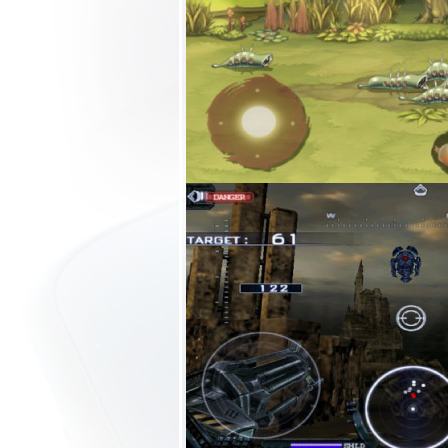
Galaxy S Advance
รุ่นต่อยอดของ
ตระกูล Galaxy S
Review Sony
Xperia S มือถือสุด
ร้อนแรงต้อนรับ
การกลับมาบินเดี่ยว
ของ Sony
Review Huawei
IDEOS X3 (Blaze)
มือถือ Android ราคา
เบาๆสายเลือดมังกร
Review Blackberry
Curve 9380 ครั้ง
รกที่ Curve ไร้
QWERTY
Review LG Prada
3.0 มือถือสุดหรูกลับ
มาพร้อม Spec ที่ไม่
ธรรมดา (ตอนจบ)
Review LG Prada
3.0 มือถือสุดหรูกลับ
มาพร้อม Spec ที่ไม่