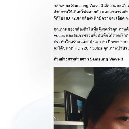
Review Sony
กล้องของ Samsung Wave 3 มีความละเอี
Tablet S แท็บเล็
ถ่ายภาพให้เลือกใช้หลายตัว และสามารถถ
ตงามๆสไตล์ Sony
วีดีโอ HD 720P กล้องหน้ามีความละเอียด 
(ตอนแรก)
Review Motorola
คุณภาพของกล้องถ้าในที่แจ้งจัดว่าคุณภาพดี
RAZR XT910 สาน
Focus และจับภาพรวมทั้งบันทึกได้รวดเร็วดี 
ต่อตำนาน งาม
ประทับใจครับแสงจะฟุ้งและจับ Focus ยา
บาดใจเช่นเค
จะได้ขนาด HD 720P 30fps คุณภาพน่าประ
Review HTC
Sensation XL จอ
ตัวอย่างภาพถ่ายจาก Samsung Wave 3
อย่างใหญ่ พลังเสียง
Beats (ตอนจบ)
Review HTC
Sensation XL จอ
อย่างใหญ่ พลังเสียง
Beats (ตอนแรก)
Review BlackBerry
Torch 9810 ความ
ลงตัวสุดหรูทั้งพิมพ์
ละัสัมผัส (ตอนจบ)
Review BlackBerry
Torch 9810 ความ