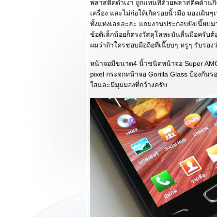
พลาสติคดำเงา ถูกแทนที่ด้วยพลาสติคด้านกึ
รีวิว OPPO Find
เครื่อง และไม่ก่อให้เกิดรอยนิ้วมือ มองเผิน
Way S มือถือ 2 ซิม
ทั้งแท่งเลยละฮะ แถมงานประกอบยังเนี๊ยบมา
หน้าจอใหญ่มาพร้อม
ข้อติเล็กน้อยก็ตรงวัสดุโลหะมันลื่นมือครับต
กล้องคุณภาพดี!!!
ผมว่าถ้าใครชอบมือถือที่เนี๊ยบๆ หรูๆ รับรองว
รีวิว Samsung
Galaxy Note 3 ทุก
หน้าจอมีขนาด4 นิ้วชนิดหน้าจอ Super A
ฟังก์ชั่นพัฒนาเพื่อ
pixel กระจกหน้าจอ Gorilla Glass ป้องกัน
การใช้งานและการ
สและมีมุมมองที่กว้างครับ
ช้ชีวิต
รีวิว Samsung
Galaxy Gear มันคือ
Smart Watch ที่อัด
ฟังก์ชั่นมามากที่สุด
ของวันนี้
รีวิว LG G2 ความ
ตกต่างที่น่าประทับ
จ มาพร้อมความ
รงระดับแถวหน้า
ของวันนี้ : ตอนจบ
รีวิว LG G2 ความ