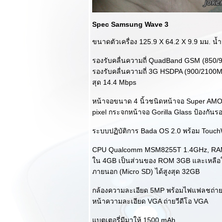
รีวิว Sennheiser
Momentum On-Ear
เสียงใสกระจ่างและ
Spec Samsung Wave 3
ความงามแบบ
ขนาดตัวเครื่อง 125.9 X 64.2 X 9.9 มม. น้ำ
คลาสสิค
รีวิว LG Nexus 5
รองรับคลื่นความถี่ QuadBand GSM (850/
การกลับมาของ
รองรับคลื่นความถี่ 3G HSDPA (900/2100
ราชันย์เลือดบริสุทธิ์
สุด 14.4 Mbps
ห่ง Android ทั้ง
ปวง!!!
หน้าจอขนาด 4 นิ้วชนิดหน้าจอ Super AM
พรีวิว Panasonic
pixel กระจกหน้าจอ Gorilla Glass ป้องกันร
Toughpad JT-B1
ที่สุดแห่งความอึด
ระบบปฏิบัติการ Bada OS 2.0 พร้อม Touch
หน้าตาสุดหล่อดั่ง
CPU Qualcomm MSM8255T 1.4GHz, R
อุปกรณ์ทางทหาร!!!
น 4GB เป็นส่วนของ ROM 3GB และเหลือให
รีวิว Samsung
Galaxy Note 10.1
ภายนอก (Micro SD) ได้สูงสุด 32GB
(2014) ขนาดเล็ก
กล้องความละเอียด 5MP พร้อมไฟแฟลชถ่าย
บางเบากว่าเดิม จัด
หน้าความละเอียด VGA ถ่ายวีดีโอ VGA
เต็มทั้งการ
สร้างสรรค์และการ
บตเตอรี่มีมาให้ 1500 mAh