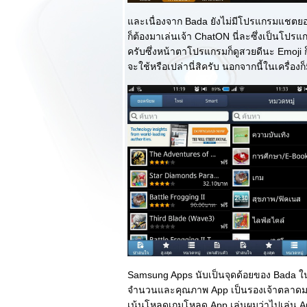
เดิม : ตอนแรก
Review Oppo
ละเนื่องจาก Bada ยังไม่มีโปรแกรมแชตยอ
Finder สัมผัสความ
ก็ต้องมาเล่นเจ้า ChatON นี่ละซึ่งเป็นโ
บางเฉียบที่สุดใน
ครับซึ่งหน้าตาโปรแกรมก็ดูสวยดีนะ Emoji ก็
ลก มาพร้อมการใช้
จะใช้หรือเปล่านี่สิครับ นอกจากนี้ในเครื่อง
งานที่ครบเครื่อง
Review HTC One S
ความสวยงามและ
ลงตัวจาก HTC
Review Samsung
Galaxy SIII Flip
Cover และแกะ
กล่องโชว์ครับผม
Review Oppo Find
Gemini มาดสว
หรูหรา Spec แจ๋ว
รองรับ 3G ทั้ง 2 ซิม
Review Alcatel One
Touch 995 Ultra
การกลับมาของมือ
Samsung Apps นับเป็นจุดด้อยของ Bada ในต
ถือจากแดนน้ำหอม
จำนวนและคุณภาพ App เป็นรองเจ้าตลาดมา
Review Oppo Find
เน้นโหลดเกมโหลด App เล่นผมว่าไปเล่น An
my Guitar มือถือ 2