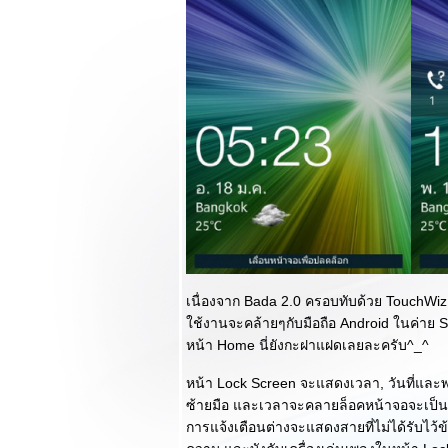
พรวพราวกว่าเดิม :
ตอนแรก
รีวิว OPPO Find 5
มือถือ Full HD ราคา
สุดคุ้มกับการพัฒนา
ที่น่าประทับใจ
Lifestyle by Galaxy
Note 8.0 แบ่งบัน
ความรู้สึกในการใช้
งานให้ตรงใจ
รีวิว Samsung
Galaxy Note 8.0
สมุดโน๊ตมหัศจรรย์
ลงตัวทั้งการเขียน
เนื่องจาก Bada 2.0 ครอบทับด้วย TouchWiz
ละการโทร : ตอน
ช้งานจะคล้ายๆกับมือถือ Android ในค่าย 
จบ
หน้า Home นี่ยังกะฝาแฝดเลยละครับ^_^
รีวิว Samsung
Galaxy Note 8.0
หน้า Lock Screen จะแสดงเวลา, วันที่และ
สมุดโน๊ตมหัศจรรย์
ซ้ายมือ และเวลาจะคลายล็อคหน้าจอจะเป็นกา
ลงตัวทั้งการเขียน
การแจ้งเตือนต่างจะแสดงสายที่ไม่ได้รับไว้
ละการโทร : ตอน