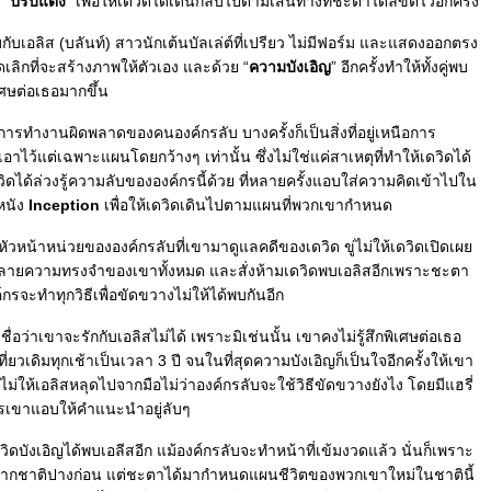
 “
ปรับแต่ง
” เพื่อให้เดวิดได้เดินกลับไปตามเส้นทางที่ชะตาได้ลิขิตไว้อีกครั้ง
ับเอลิส (บลันท์) สาวนักเต้นบัลเล่ต์ที่เปรียว ไม่มีฟอร์ม และแสดงออกตรง
ดเลิกที่จะสร้างภาพให้ตัวเอง และด้วย “
ความบังเอิญ
” อีกครั้งทำให้ทั้งคู่พบ
เศษต่อเธอมากขึ้น
ากการทำงานผิดพลาดของคนองค์กรลับ บางครั้งก็เป็นสิ่งที่อยู่เหนือการ
ว้แต่เฉพาะแผนโดยกว้างๆ เท่านั้น ซึ่งไม่ใช่แค่สาเหตุที่ทำให้เดวิดได้
ิดได้ล่วงรู้ความลับขององค์กรนี้ด้วย ที่หลายครั้งแอบใส่ความคิดเข้าไปใน
หนัง
Inception
เพื่อให้เดวิดเดินไปตามแผนที่พวกเขากำหนด
หัวหน้าหน่วยขององค์กรลับที่เขามาดูแลคดีของเดวิด ขู่ไม่ให้เดวิดเปิดเผ
ำลายความทรงจำของเขาทั้งหมด และสั่งห้ามเดวิดพบเอลิสอีกเพราะชะตา
ค์กรจะทำทุกวิธีเพื่อขัดขวางไม่ให้ได้พบกันอีก
เชื่อว่าเขาจะรักกับเอลิสไม่ได้ เพราะมิเช่นนั้น เขาคงไม่รู้สึกพิเศษต่อเธอ
ี่ยวเดิมทุกเช้าเป็นเวลา 3 ปี จนในที่สุดความบังเอิญก็เป็นใจอีกครั้งให้เขา
ธีไม่ให้เอลิสหลุดไปจากมือไม่ว่าองค์กรลับจะใช้วิธีขัดขวางยังไง โดยมีแฮรี่
สารเขาแอบให้คำแนะนำอยู่ลับๆ
วิดบังเอิญได้พบเอลีสอีก แม้องค์กรลับจะทำหน้าที่เข้มงวดแล้ว นั่นก็เพราะ
รักกันมาจากชาติปางก่อน แต่ชะตาได้มากำหนดแผนชีวิตของพวกเขาใหม่ในชาตินี้