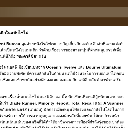
นติกในฉบับไซไฟ
ent Bureau
ดูคล้ายหนังไซไฟเขย่าขวัญเกี่ยวกับองค์กรลึกลับที่แอบแฝงทำ
วเป็นหนังโรแมนติก ว่าด้วยเรื่องราวของชายหนุ่มที่ฝ่าฟันอุปสรรค์เพื่อ
ี่นี้ก็คือ “
ชะตาลิขิต
” ครับ
อร์จ นอลฟี มือเขียนบทจาก
Ocean’s Twelve
ละ
Bourne Ultimatum
่นหรือมีความพิเศษ มีความลักลั่นในตัวบท แต่ก็มีจังหวะในการบอกเล่าได้ค่อน
เชื่อและเข้าขากันอย่างดีของแมต เดมอน กับ เอมิลี่ บลันท์ มาช่วยเสริม
จากเรื่องสั้นแนวไซไฟของฟิลิป เค. ดิ๊ค นักเขียนที่ฮอลลีวู้ดนิยมเอามาผล
้นว่า
Blade Runner
,
Minority Report
,
Total Recall
ละ
A Scanner
้จักกับเดวิด นอริส (เดมอน) นักการเมืองหนุ่มไฟแรงและกำลังไปโลดในการ
วยอร์ก ภายใต้การควบคุมดูแลขององค์กรลับที่คอยช่วยให้เขาก้าวหน้า
นพลันแล่นของเดวิดก็ได้ทำให้อาชีพทางการเมืองที่กำลังรุ่งของเขาต้อง