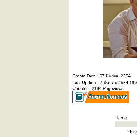
เล่าเรื่องไม่ได้สุดโต่งเหมือน
งานด้านภาพ
AVATAR: ความเห็นหลังจากชม
พรีวิว 15 นาที ของ "อวตาร"
อยากให้สตีเฟ่น ดาลดรี่ นำ
Billy Elliot กลับมารีเมกใหม่
ณ ขณะรัก: ความคิด ณ ขณะ
นี้
JEDIYUTH’s Review:
Revolutionary Road ถนนแห่ง
ฝัน สองเรานิรันดร์
Create Date : 07 มีนาคม 2554
Freddy vs. Jason : ผีสองตัว
Last Update : 7 มีนาคม 2554 19:
อยู่บนจอเดียวกันไม่ได้
Counter : 2184 Pageviews.
The Phantom of the Opera,
ฟนธอม ของ ชูมัคเกอร์
JEDIYUTH’s Review: Eagle
Eye
October Sky : บางครั้ง หนึ่ง
Name
ความฝัน...ก็จุดทั้งท้องฟ้าให้
สว่างไสว
* bl
Spider-Man : เทพนิยายซูเปอร์