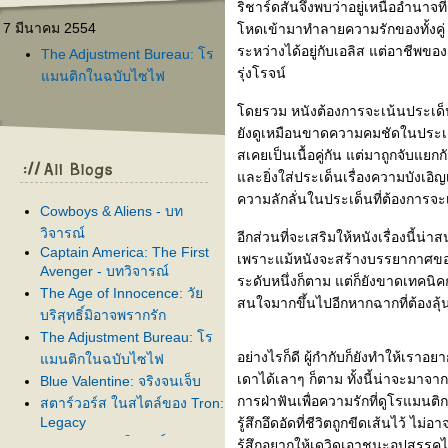
ริชาร์ดสันจึงพบว่าอยู่เหนืออำนาจ
7 มีนาคม 2554
หดเข้ามาทำลายความรักของทั้งคู่ 
ระหว่างได้อยู่กับเอลิส แต่อาชีพขอ
The Adjustment Bureau: โร
รุ่งโรจน์
มนติกในฉบับไซไฟ
ดยรวม หนังต้องการจะเน้นประเด็นท
ังดูเหมือนขาดความคมชัดในประเด็นท
สเคยเป็นเนื้อคู่กัน แต่มาถูกจับแย
ละยิ่งใส่ประเด็นเรื่องความบังเอิญ
ความลักลั่นในประเด็นที่ต้องการจ
Cowboys & Aliens - บท
วิจารณ์
อีกส่วนที่จะเสริมให้หนังเรื่องนี้น่
Captain America: The First
เพราะแม้หนังจะสร้างบรรยากาศข
Avenger - บทวิจารณ์
ระดับหนึ่งก็ตาม แต่ก็ยังขาดเทคนิคก
The Age of Innocence: วั
สนใจมากขึ้นไปอีกหากฉากที่ต้องลุ
บริสุทธิ์มิอาจพรากรัก
The Adjustment Bureau: โร
อย่างไรก็ดี ผู้กำกับก็ยังทำให้เ
มนติกในฉบับไซไฟ
เดาได้เลาๆ ก็ตาม ทั้งนี้น่าจะมาจากก
Blue Valentine: จริงจนเจ็บ
การฝ่าฟันเพื่อความรักที่ดูโรแมนติ
สตาร์วอร์ส ในสไตล์ของ Tron:
Legacy
รู้สึกอึดอัดที่ชีวิตถูกขีดเส้นไว้ ไม
ความงามของพิกซาร์
รู้สึกอยากให้เดวิดเอาชนะอุปสรรคไ