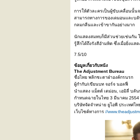
คลิปรวมเด็ดหนังฮอลลีวู้ด
การให้ตัวละครเป็นผู้ขับเคลื่อนนั
2010: เลือกฉากได้ดี ตัดต่อได้
สามารถทางการของเดมอนและบลันท์ช่
สนุก เพลงน่ารัก และจบได้เก๋
กลมกลืนและเข้าขากันอย่างมาก
รวมหนังฮอลลีวู้ดทั้งปี 2010 ใน
คลิปเดียว...
นักแสดงสมทบก็มีส่วนช่วยเช่นกัน โ
คลิปเปรียบเทียบความฝันแต่ละ
รู้สึกได้ถึงรังสีอำมหิต ซึ่งเมื่อยิ
ระดับในหนัง Inception ตาม
เวลาจริง
7.5/10
Due Date: ฮาก๊ากล้
ข้อมูลเกี่ยวกับหนัง
วนๆ...อย่างเดียว
The Adjustment Bureau
Shutter Island: ความเห็นหลัง
ชื่อไทย พลิกชะตาฝ่าองค์กรนรก
ชม
ผู้กำกับ/เขียนบท จอร์จ นอลฟี่
Clash of the Titans: ความเห็น
นำแสดง แม็ตต์ เดม่อน, เอมิลี่ บลัน
หลังชม
กำหนดฉายในไทย 3 มีนาคม 2554
JEDIYUTH's Review:
บริษัทจัดจำหน่าย ยูไอพี ประเทศไ
Paranormal Activity - หนัง
เว็บไซต์ทางการ
//www.theadjust
สยองขวัญเล็กๆ ที่ทำได้
The Box: ความคิดแรกหลัง
จากดูหนังจบ
JEDIYUTH’s Review: 9
(Animation) น่าเสียดายที่การ