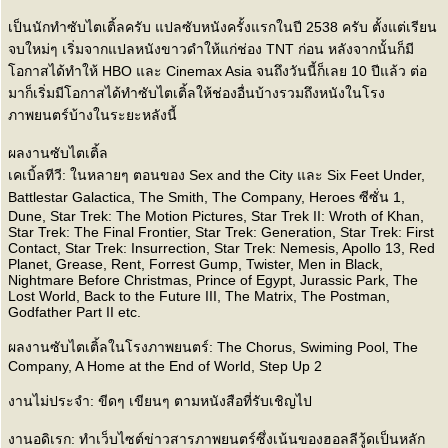
เป็นนักทำซับไตเติ้ลครับ แปลซับหนังครั้งแรกในปี 2538 ครับ ตั้งแต่เรียน
จบใหม่ๆ เริ่มจากแปลหนังขาวดำให้แก่ช่อง TNT ก่อน หลังจากนั้นก็มี
อกาสได้ทำให้ HBO และ Cinemax Asia จนถึงวันนี้ก็เลย 10 ปีแล้ว ต่อ
มาก็เริ่มมีโอกาสได้ทำซับไตเติ้ลให้ช่องอื่นบ้างรวมถึงหนังในโรง
ภาพยนตร์บ้างในระยะหลังนี้
ผลงานซับไตเติ้ล
เคเบิ้ลทีวี: ในหลายๆ ตอนของ Sex and the City และ Six Feet Under,
Battlestar Galactica, The Smith, The Company, Heroes ซีซั่น 1,
Dune, Star Trek: The Motion Pictures, Star Trek II: Wroth of Khan,
Star Trek: The Final Frontier, Star Trek: Generation, Star Trek: First
Contact, Star Trek: Insurrection, Star Trek: Nemesis, Apollo 13, Red
Planet, Grease, Rent, Forrest Gump, Twister, Men in Black,
Nightmare Before Christmas, Prince of Egypt, Jurassic Park, The
Lost World, Back to the Future III, The Matrix, The Postman,
Godfather Part II etc.
ผลงานซับไตเติ้ลในโรงภาพยนตร์: The Chorus, Swiming Pool, The
Company, A Home at the End of World, Step Up 2
งานไม่ประจำ: ขีดๆ เขียนๆ ตามหนังสือที่รับเชิญไป
งานอดิเรก: ทำเว็บไซต์ข่าวสารภาพยนตร์ซึ่งเน้นของฮอลลีวู้ดเป็นหลัก