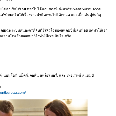
้นจะไม่สำเร็จได้เลย หากไม่ได้นักแสดงที่เก่งมาถ่ายทอดบทบาท ความ
วยเสริมให้เรื่องราวน่าติดตามไปได้ตลอด และเมื่อเล่นคู่กันก็ดู
ดยเฉพาะบทคนองกรค์ลับที่ไร้หัวใจของสแตมป์ที่เล่นน้อย แต่ทำให้เรา
่งแสดงความโหดร้ายออกมาก็ยิ่งทำให้เราเห็นใจเดวิด
ท์, แอนโธนี่ แม็คกี้, จอห์น สแล็ตเทอรี่, และ เทอเรนซ์ สแตมป์
ท
mentbureau.com/