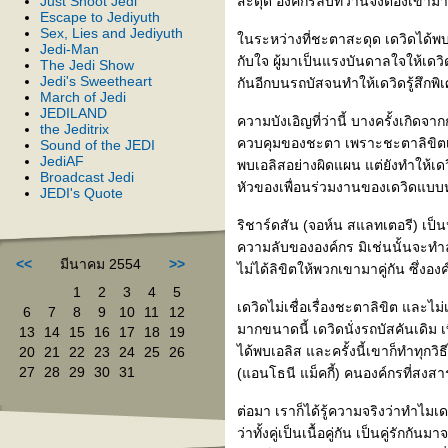
Just Shoot Jedi
สะดุด องค์กรลับที่ว่านี้จึงต้องเข้ามา
Escape to Jediyuth
Sex, Lies and Jediyuth
นระหว่างที่ชะตาสะดุด เดวิดได้พบก
Jedi-Man
กับใจ ผู้มาเป็นแรงบันดาลใจให้เดวิ
The Jedi Show
Jedi's Sweetheart
กันอีกบนรถบัสจนทำให้เดวิดรู้สึกพิ
March of Jedi
JEDILAND
ความบังเอิญที่ว่านี้ บางครั้งเกิดจ
the Jeditrix
ควบคุมของชะตา เพราะชะตาลิขิตเอาไ
Sound of the JEDI
JediAF
พบเอลิสอย่างผิดแผน แต่ยังทำให้เดว
Broadcast Jedi
หัวของเพื่อนร่วมงานของเดวิดแบบ
JEDI's Quote
ริชาร์ดสัน (จอห์น สแลทเตอรี) เป็น
ความลับขององค์กร มิเช่นนั้นจะท
<<
มีนาคม 2554
>>
ไม่ได้ลิขิตให้พวกเขามาคู่กัน ซึ่งอง
1
2
3
4
5
เดวิดไม่เชื่อเรื่องชะตาลิขิต และไม่
6
7
8
9
10
11
12
มากขนาดนี้ เดวิดนั่งรถบัสคันเดิม เท
13
14
15
16
17
18
19
ได้พบเอลิส และครั้งนี้เขาก็ทำทุกวิ
20
21
22
23
24
25
26
27
28
29
30
31
(แอนโธนี แม็คกี้) คนองค์กรที่สง
ต่อมา เราก็ได้รู้ความจริงว่าทำไมเด
ว่าทั้งคู่เป็นเนื้อคู่กัน เป็นคู่