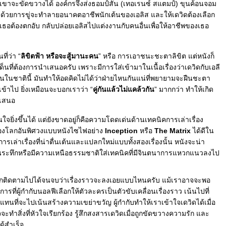
ที่เขาจะขัดขวางได้ องค์กรจึงส่งธอมป์สัน (เทอเรนซ์ สแตมป์) ขุนค้อนจอม
ด้วยการขู่จะทำลายอนาคตอาชีพนักเต้นของเอลิส และให้เดวิดต้องเลือก
งเธอต้องตกอับ กลับปล่อยเอลิสไปแต่งงานกับคนอื่นเพื่อให้อาชีพของเธอ
ี่ว่า “
ลิขิตฟ้า หรือจะสู้มานะคน
” หรือ การเอาชนะชะตาลิขิต แต่หนังก็
ี่ต้องการนำเสนอครับ เพราะมีการใส่เข้ามาในเนื้อเรื่องว่าเดวิดกับเอลี
กกันในชาตินี้ มันทำให้อดคิดไม่ได้ว่าฝ่ายไหนกันแน่ที่พยายามจะฝืนชะตา
เข้าไป ยิ่งเหมือนจะบอกเราว่า “
คู่กันแล้วไม่แคล้วกัน
” มากกว่า ทำให้เกิด
ะเสนอ
าสนใจยิ่งขึ้นได้ แต่ยังขาดอยู่ก็คือความโดดเด่นด้านเทคนิคการเล่าเรื่อง
องโลกอันพิศวงแบบหนังไซไฟอย่าง
Inception
หรือ
The Matrix
ได้ดีใน
ารเล่าเรื่องที่น่าตื่นเต้นและแปลกใหม่แบบทั้งสองเรื่องนั้น หนังจะน่า
้นระทึกหรือมีความเหนือธรรมชาติใส่เทคนิคที่มีจินตนาการแหวกแนวลงไป
ราอยากติดตามไปได้จนจบว่าเรื่องราวจะลงเอยแบบไหนครับ แม้เราอาจจะพอ
ารที่ผู้กำกับนอลฟีเลือกให้ตัวละครเป็นตัวขับเคลื่อนเรื่องราว เน้นไปที่
กแทนที่จะไปเน้นสร้างความเขย่าขวัญ ผู้กำกับทำให้เราเข้าใจเดวิดได้เมื่อ
่อาจจะทำสิ่งที่หัวใจเรียกร้อง รู้สึกสงสารเดวิดเมื่อถูกขัดขวางความรัก และ
ด้สำเร็จ