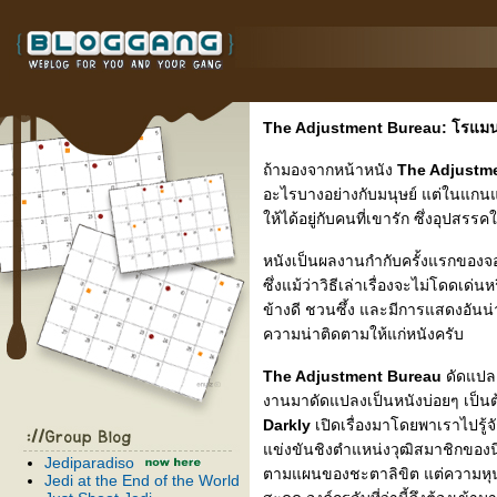
The Adjustment Bureau: โรแม
ถ้ามองจากหน้าหนัง
The Adjustm
อะไรบางอย่างกับมนุษย์ แต่ในแกนแล้
ห้ได้อยู่กับคนที่เขารัก ซึ่งอุปสรรคในท
หนังเป็นผลงานกำกับครั้งแรกของจ
ซึ่งแม้ว่าวิธีเล่าเรื่องจะไม่โดดเด
ข้างดี ชวนซึ้ง และมีการแสดงอันน่า
ความน่าติดตามให้แก่หนังครับ
The Adjustment Bureau
ดัดแปลง
งานมาดัดแปลงเป็นหนังบ่อยๆ เป็นต
Darkly
เปิดเรื่องมาโดยพาเราไปรู
ข่งขันชิงตำแหน่งวุฒิสมาชิกของนิ
Jediparadiso
ตามแผนของชะตาลิขิต แต่ความหุนหั
Jedi at the End of the World