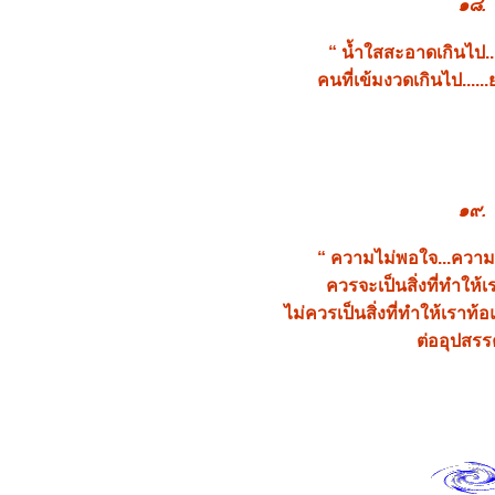
๑๘.
ความสุขที่เลือนหายไป
บ่งกันไม่ลงตัว
“ น้ำใสสะอาดเกินไป...
บุญที่ให้ทานแก่ปลา
คนที่เข้มงวดเกินไป......
ก่องข้าวน้อยฆ่าแม่
อ่านตรงนี้สักนิด ก่อนคิดฆ่า
ตัวตาย ...
" ตะปู "
๑๙.
ฆ่ายุง
การไว้วางใจ
“ ความไม่พอใจ...ความก
ทำบุญละลายบาป จะได้หรือ
ควรจะเป็นสิ่งที่ทำให้เร
ไม่ ?
ขืนทำ...จะช้ำใจ ว.วชิรเมธี
ไม่ควรเป็นสิ่งที่ทำให้เราท้
อภัยโทษ
ต่ออุปสรรค
อานิสงส์ของศีล
ต้นไม้ที่ใกล้ฝั่ง
ขอในสิ่งที่ไม่ควรขอ
คนชั่วสรรเสริญกันเอง
นิทานชาดก "ประโยชน์ของ
การคบมิตร"