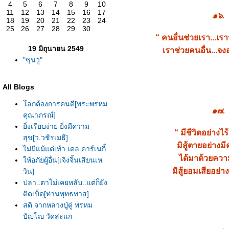
4
5
6
7
8
9
10
11
12
13
14
15
16
17
๑๖.
18
19
20
21
22
23
24
25
26
27
28
29
30
“ คนอื่นช่วยเรา...เรา
19 มิถุนายน 2549
เราช่วยคนอื่น...จง
"ซุนวู"
All Blogs
ลกต้องการคนดี[พระพรหม
๑๗.
คุณาภรณ์]
ิ่งเรียบง่าย ยิ่งมีความ
“ มีชีวิตอย่างไ
สุข[ว.วชิรเมธี]
มิสู้ตายอย่าง
ไม่มีแม้แต่เท้า:เดล คาร์เนกี้
ได้มาด้วยคว
ห้อภัยผู้อื่น[เจิงจิ้นเสียนเห
มิสู้ยอมเสียอย่าง
วิน]
ปลา..ตาไม่เคยหลับ..แต่ก็ยัง
ติดเบ็ด[ท่านพุทธทาส]
สติ จากหลวงปู่ดู่ พรหม
ปัญโญ วัดสะแก
ปลาขอฝน