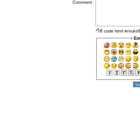
Comment :
คนของโลก"
คุณเคยทำหน้าที่เป็น "ร่ม"
ห้ใครบ้างหรือไม่?
"อย่าคิดอยากจะเห็นแจ้งใน
*ใช้ code html ตกแต่
ธรรม...ถึงเวลาจะเห็นเอง"
+
Em
"ลาภ 4 ประการ" ที่มนุษย์
เราควรภูมิใจ
"ปริศนาธรรม..๓ นิ้ว!"
ความสวยไม่เที่ยงแท้ - แต่
ความดีคงทน!!
ไส้เดือนเขียนจดหมายถึง
มนุษย์
"ตอน มงคล" หลวงพี่
เอี้ยง...วัดมะนาวหวาน
"เด็กหญิงความรักกับนา
รองเท้า"
การเมืองนำหน้า
ศาสนา..ศาสนาเสื่อม!!
ศาสนานำการเมือง..บ้าน
เมืองเจริญ.