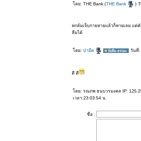
ทปัญโญ
ดย: THE Bank (
THE Bank
) ว
"ผมไม่อยากตายแล้ว" ไม่
ต้องรอจนตายก็ได้เจอนรก
บนดินแล้ว
หกล้มเจ็บกายหายแล้วก็หายเลย แต่คำ
ชีวิตของเรา ต่างอะไรกัน
ลืมได้
ผ้าขี้ริ้ว (อีกมุมที่น่าคิด)
"คำย่าฝากไว้" ชีวิตคนเราก็
เท่านี้แหละ
ดย:
ป่ามืด
วันที
คุณคิดอย่างไรกับผู้มี
พระคุณ? "เด็กน้อยกับต้นแอ
ปเปิ้ล"
ดี ดี
"แม้ความเป็นหนึ่งก็เป็น
ศูนย์"
"ปราชญ์สรรเสริญว่าธรรม
ดย: รณภพ ธนบวรมงคล IP: 125.25.3
นั้นล้ำเลิศ" พระราชนิ
เวลา:23:03:54 น.
พนธ์ร.๖
"คนจะดี มิใช่ดี ด้วยมีทรัพย์"
ชื่อ :
คติธรรมนำชีวิต ๒
คติธรรมนำชีวิต ๑ (พระไตร
ปิฏก )
"เขาอยู่ในโลก แต่มิได้เป็น