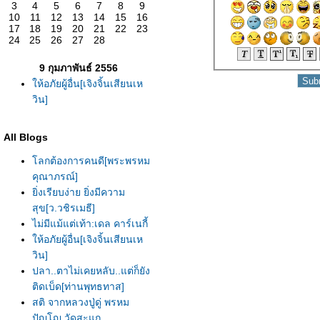
3
4
5
6
7
8
9
10
11
12
13
14
15
16
17
18
19
20
21
22
23
24
25
26
27
28
9 กุมภาพันธ์ 2556
ห้อภัยผู้อื่น[เจิงจิ้นเสียนเห
วิน]
All Blogs
ลกต้องการคนดี[พระพรหม
คุณาภรณ์]
ิ่งเรียบง่าย ยิ่งมีความ
สุข[ว.วชิรเมธี]
ไม่มีแม้แต่เท้า:เดล คาร์เนกี้
ห้อภัยผู้อื่น[เจิงจิ้นเสียนเห
วิน]
ปลา..ตาไม่เคยหลับ..แต่ก็ยัง
ติดเบ็ด[ท่านพุทธทาส]
สติ จากหลวงปู่ดู่ พรหม
ปัญโญ วัดสะแก