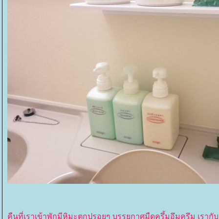
คืนที่เราเข้าพักมีหิมะตกปรอยๆ บรรยกาศมืดครึ้มอึมครึม เรา