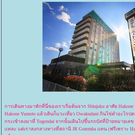
การเดินทางมาพักที่นี่ของเราเริ่มต้นจาก Shinjuku อาศัย Hakone
Hakone Yumoto แล้วเดินก็แวะเที่ยว Owakudani กินไข่ดำอะไรปตา
กระเช้าลงมาที่ Togendai จากนั้นเดินไปขึ้นรถบัสที่ป้ายหมายเลข 2 ซ
หละ แต่เราลงกลางทางที่สถานี JR Gotemba แทน (ฟรีเพราะ Hako