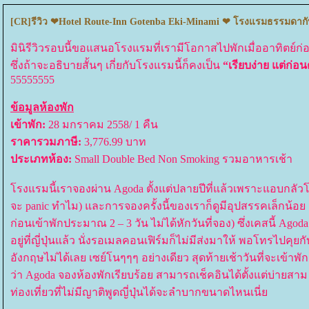
[CR]รีวิว ❤Hotel Route-Inn Gotenba Eki-Minami ❤ โรงแรมธรรมดากับวิ
มินิรีวิวรอบนี้ขอแสนอโรงแรมที่เรามีโอกาสไปพักเมื่ออาทิตย์
ซึ่งถ้าจะอธิบายสั้นๆ เกี่ยกับโรงแรมนี้ก็คงเป็น
“เรียบง่าย แต่ก่
55555555
ข้อมูลห้องพัก
เข้าพัก:
28 มกราคม 2558/ 1 คืน
ราคารวมภาษี:
3,776.99 บาท
ประเภทห้อง:
Small Double Bed Non Smoking รวมอาหารเช้า
รงแรมนี้เราจองผ่าน Agoda ตั้งแต่ปลายปีที่แล้วเพราะแอบกลัวโรง
จะ panic ทำไม) และการจองครั้งนี้ของเราก็ดูมีอุปสรรคเล็กน้อย 
ก่อนเข้าพักประมาณ 2 – 3 วัน ไม่ได้หักวันที่จอง) ซึ่งเคสนี้ Agoda 
อยู่ที่ญี่ปุ่นแล้ว นั่งรอเมลคอนเฟิร์มก็ไม่มีส่งมาให้ พอโทรไปคุย
อังกฤษไม่ได้เลย เซย์โนๆๆๆ อย่างเดียว สุดท้ายเช้าวันที่จะเข้า
ว่า Agoda จองห้องพักเรียบร้อย สามารถเช็คอินได้ตั้งแต่บ่ายสาม
ท่องเที่ยวที่ไม่มีญาติพูดญี่ปุ่นได้จะลำบากขนาดไหนเนี่