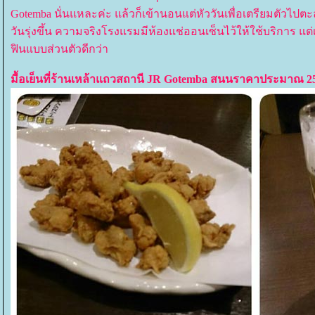
Gotemba นั่นแหละค่ะ แล้วก็เข้านอนแต่หัววันเพื่อเตรียมตัวไปตะล
วันรุ่งขึ้น ความจริงโรงแรมมีห้องแช่ออนเซ็นไว้ให้ใช้บริการ แต
ฟินแบบส่วนตัวดีกว่า
มื้อเย็นที่ร้านเหล้าแถวสถานี JR Gotemba สนนราคาประมาณ 2