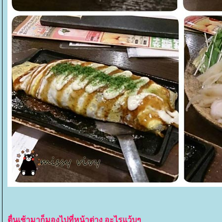
ตื่นเช้ามาก็มองไปที่หน้าต่าง อะไรแว้บๆ