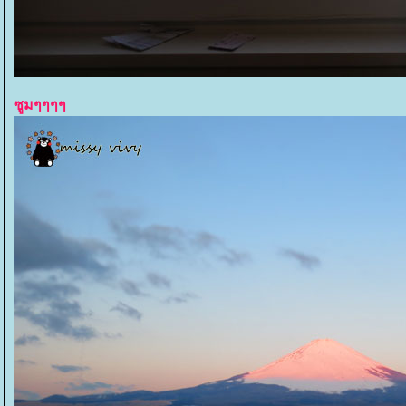
ซูมๆๆๆๆ