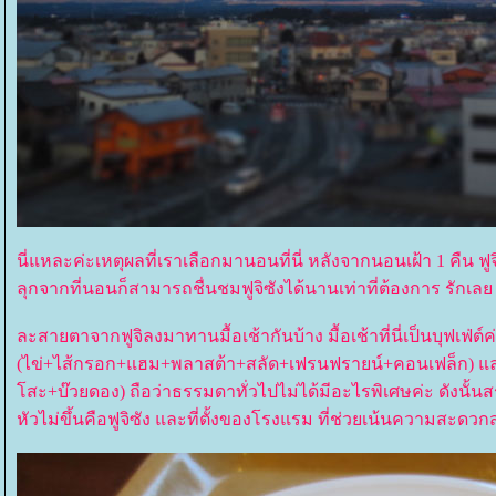
นี่แหละค่ะเหตุผลที่เราเลือกมานอนที่นี่ หลังจากนอนเฝ้า 1 คืน ฟูจ
ลุกจากที่นอนก็สามารถชื่นชมฟูจิซังได้นานเท่าที่ต้องการ รักเล
ละสายตาจากฟูจิลงมาทานมื้อเช้ากันบ้าง มื้อเช้าที่นี่เป็นบุฟเฟ่
(ไข่+ไส้กรอก+แฮม+พลาสต้า+สลัด+เฟรนฟรายน์+คอนเฟล็ก) และแ
สะ+บ๊วยดอง) ถือว่าธรรมดาทั่วไปไม่ได้มีอะไรพิเศษค่ะ ดังนั้นสรุ
หัวไม่ขึ้นคือฟูจิซัง และที่ตั้งของโรงแรม ที่ช่วยเน้นความสะ