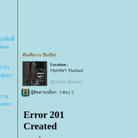
งข้อนี้
ดหน่อ
ต๊องต๊อง กะ บ๊องบ๊อง
Location :
ท่าไร
กรุงเทพฯ Thailand
นุ่มมา
[ดู Profile ทั้งหมด]
ผู้ติดตามบล็อก : 5 คน [
?
]
งถาม
ับแขก