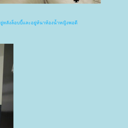
ู่หลังล็อบบี้และอยู่ห้นาห้องน้ำหญิงพอดี