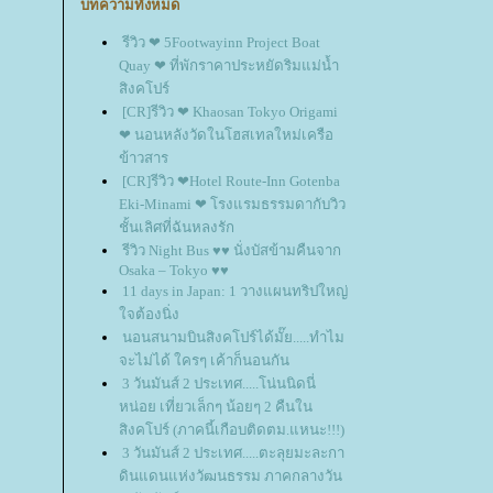
บทความทั้งหมด
รีวิว ❤ 5Footwayinn Project Boat
Quay ❤ ที่พักราคาประหยัดริมแม่น้ำ
สิงคโปร์
[CR]รีวิว ❤ Khaosan Tokyo Origami
❤ นอนหลังวัดในโฮสเทลใหม่เครือ
ข้าวสาร
[CR]รีวิว ❤Hotel Route-Inn Gotenba
Eki-Minami ❤ โรงแรมธรรมดากับวิว
ชั้นเลิศที่ฉันหลงรัก
รีวิว Night Bus ♥♥ นั่งบัสข้ามคืนจาก
Osaka – Tokyo ♥♥
11 days in Japan: 1 วางแผนทริปใหญ่
จต้องนิ่ง
นอนสนามบินสิงคโปร์ได้มั๊ย.....ทำไม
จะไม่ได้ ใครๆ เค้าก็นอนกัน
3 วันมันส์ 2 ประเทศ.....โน่นนิดนี่
หน่อย เที่ยวเล็กๆ น้อยๆ 2 คืนใน
สิงคโปร์ (ภาคนี้เกือบติดตม.แหนะ!!!)
3 วันมันส์ 2 ประเทศ.....ตะลุยมะละกา
ดินแดนแห่งวัฒนธรรม ภาคกลางวัน