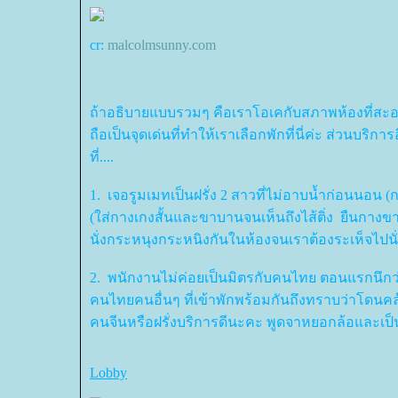
cr:
malcolmsunny.com
ถ้าอธิบายแบบรวมๆ คือเราโอเคกับสภาพห้องที่สะอาด,
ถือเป็นจุดเด่นที่ทำให้เราเลือกพักที่นี่ค่ะ ส่วนบร
ที่....
1. เจอรูมเมทเป็นฝรั่ง 2 สาวที่ไม่อาบน้ำก่อนนอน (
(ใส่กางเกงสั้นและขาบานจนเห็นถึงไส้ติ่ง ยืนกางข
นั่งกระหนุงกระหนิงกันในห้องจนเราต้องระเห็จไปนั
2. พนักงานไม่ค่อยเป็นมิตรกับคนไทย ตอนแรกนึก
คนไทยคนอื่นๆ ที่เข้าพักพร้อมกันถึงทราบว่าโดนค
คนจีนหรือฝรั่งบริการดีนะคะ พูดจาหยอกล้อและ
Lobby