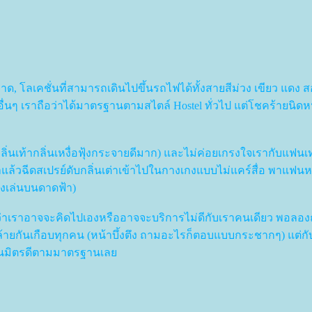
 โลเคชั่นที่สามารถเดินไปขึ้นรถไฟได้ทั้งสายสีม่วง เขียว แดง สอ
ิการอื่นๆ เราถือว่าได้มาตรฐานตามสไตล์ Hostel ทั่วไป แต่โชคร้ายนิ
กลิ่นเท้ากลิ่นเหงื่อฟุ้งกระจายดีมาก) และไม่ค่อยเกรงใจเรากับแฟนเ
าแล้วฉีดสเปรย์ดับกลิ่นเต่าเข้าไปในกางเกงแบบไม่แคร์สื่อ พาแฟนห
่งเล่นบนดาดฟ้า)
ว่าเราอาจจะคิดไปเองหรืออาจจะบริการไม่ดีกับเราคนเดียว พอลอ
ล้ายกันเกือบทุกคน (หน้าบึ้งตึง ถามอะไรก็ตอบแบบกระชากๆ) แต่ก
เป็นมิตรดีตามมาตรฐานเล