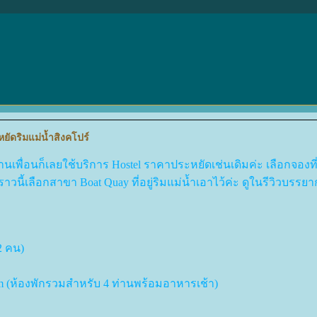
ยัดริมแม่น้ำสิงคโปร์
้านเพื่อนก็เลยใช้บริการ Hostel ราคาประหยัดเช่นเดิมค่ะ เลือกจองที
วนี้เลือกสาขา Boat Quay ที่อยู่ริมแม่น้ำเอาไว้ค่ะ ดูในรีวิวบรรยา
2 คน)
om (ห้องพักรวมสำหรับ 4 ท่านพร้อมอาหารเช้า)