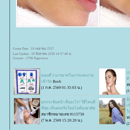
Create Date : 19 เมษายน 2557
Last Update : 10 สิงหาคม 2558 14:37:48 น.
Counter : 1796 Pageviews.
เป
ตอนที่ 3 มารยาทในการแต่งกา
ด
เข้าวัด
Beeli
ส
(1 ก.ค. 2569 01:35:03 น.)
(1
ผู
กกระชับหน้า คืออะไร? วิธีไหนดี
เข
ที่สุด เห็นผลจริงโดยไม่ต้องผ่าตัด
ค
สมาชิกหมายเลข 9115759
ห
(7 พ.ค. 2569 15:20:20 น.)
(2