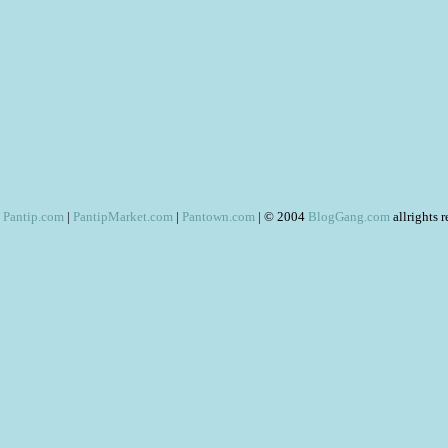
Pantip.com
|
PantipMarket.com
|
Pantown.com
| © 2004
BlogGang.com
allrights 