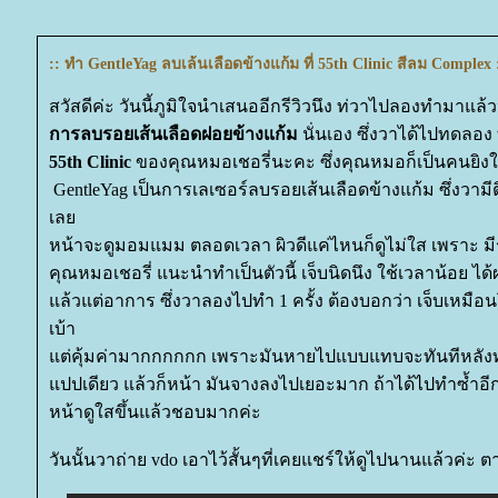
:: ทำ GentleYag ลบเล้นเลือดข้างแก้ม ที่ 55th Clinic สีลม Complex 
สวัสดีค่ะ วันนี้ภูมิใจนำเสนออีกรีวิวนึง ท่วาไปลองทำมาแล
การลบรอยเส้นเลือดฝอยข้างแก้ม
นั่นเอง
ซึ่งวาได้ไปทดลอง
55th Clinic
ของคุณหมอเชอรี่นะคะ ซึ่งคุณหมอก็เป็นคนยิง
GentleYag เป็นการเลเซอร์ลบรอยเส้นเลือดข้างแก้ม ซึ่งวามี
เล
หน้าจะดูมอมแมม ตลอดเวลา ผิวดีแค่ไหนก็ดูไม่ใส เพราะ มี
คุณหมอเชอรี่ แนะนำทำเป็นตัวนี้ เจ็บนิดนึง ใช้เวลาน้อย ได้ผ
ล้วแต่อาการ ซึ่งวาลองไปทำ 1 ครั้ง ต้องบอกว่า เจ็บเหมือน
เบ้า
ต่คุ้มค่ามากกกกกก เพราะมันหายไปแบบแทบจะทันทีหลัง
ปปเดียว แล้วก็หน้า มันจางลงไปเยอะมาก ถ้าได้ไปทำซ้ำอีก
หน้าดูใสขึ้นแล้วชอบมากค่ะ
วันนั้นวาถ่าย vdo เอาไว้สั้นๆที่เคยแชร์ให้ดูไปนานแล้วค่ะ ตา