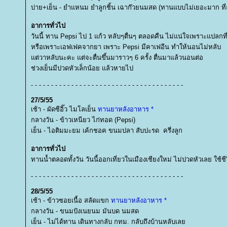
บ่าย+เย็น - ยำแหนม ยำลูกชิ้น เฉาก๊วยนมสด (ทานแบบไม่เยอะมาก ที
อาการทั่วไป
วันนี้ ทาน Pepsi ไป 1 แก้ว หลับๆตื่นๆ ตลอดคืน ไม่แน่ใจเพราะแปลกท
หรือเพราะเอฟเฟคจากยา เพราะ Pepsi มีคาเฟอีน ทำให้นอนไม่หลับ
ต่วาหลับนะคะ แต่จะตื่นขึ้นมาราวๆ 6 ครั้ง ตื่นมาแล้วนอนต่อ
ช่วงเย็นมีปวดหัวเล็กน้อย แล้วหายไป
- - - - - - - - - - - - - - - - - - - - - - - - - - - - - - - - - - - - - -
27/5/55
เช้า - ผัดซีอิ๊ว ไมโลเย็น
ทานยาหลังอาหาร *
กลางวัน - ข้าวเหนียว ไก่ทอด (Pepsi)
เย็น - ไอติมมะยม เค้กชอค ขนมปลา สับปะรด ครึ่งลูก
อาการทั่วไป
ทานน้ำตลอดทั้งวัน วันนี้ออกเที่ยวในเมืองเชียงใหม่ ไม่ปวดหัวเลย ใช้ชี
- - - - - - - - - - - - - - - - - - - - - - - - - - - - - - - - - - - - - -
28/5/55
เช้า - ข้าวซอยเนื้อ สลัดแขก
ทานยาหลังอาหาร *
กลางวัน - ขนมปังเนยนม มันบด นมสด
เย็น - ไม่ได้ทาน เดินทางกลับ กทม. กลับถึงบ้านหลับเล