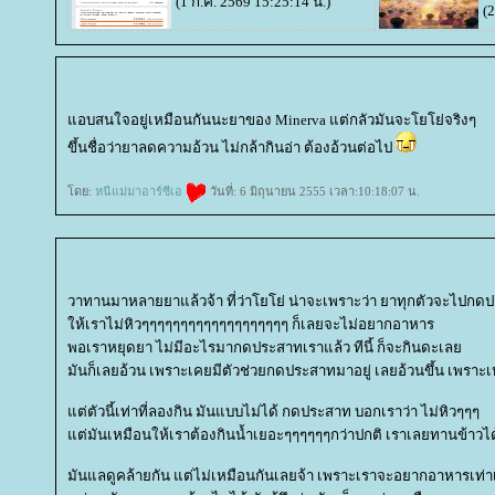
(1 ก.ค. 2569 15:25:14 น.)
(2
อบสนใจอยู่เหมือนกันนะยาของ Minerva แต่กลัวมันจะโยโย่จริงๆ
ขึ้นชื่อว่ายาลดความอ้วน ไม่กล้ากินอ่า ต้องอ้วนต่อไป
ดย:
หนีแม่มาอาร์ซีเอ
วันที่: 6 มิถุนายน 2555 เวลา:10:18:07 น.
วาทานมาหลายยาแล้วจ้า ที่ว่าโยโย่ น่าจะเพราะว่า ยาทุกตัวจะไปกด
ห้เราไม่หิวๆๆๆๆๆๆๆๆๆๆๆๆๆๆๆๆๆๆๆ ก็เลยจะไม่อยากอาหาร
พอเราหยุดยา ไม่มีอะไรมากดประสาทเราแล้ว ทีนี้ ก็จะกินดะเล
มันก็เลยอ้วน เพราะเคยมีตัวช่วยกดประสาทมาอยู่ เลยอ้วนขึ้น เพร
ต่ตัวนี้เท่าที่ลองกิน มันแบบไม่ได้ กดประสาท บอกเราว่า ไม่หิวๆๆๆ
ต่มันเหมือนให้เราต้องกินน้ำเยอะๆๆๆๆๆๆกว่าปกติ เราเลยทานข้าวไ
มันแลดูคล้ายกัน แต่ไม่เหมือนกันเลยจ้า เพราะเราจะอยากอาหารเท่า