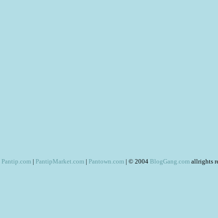
Pantip.com
|
PantipMarket.com
|
Pantown.com
| © 2004
BlogGang.com
allrights 