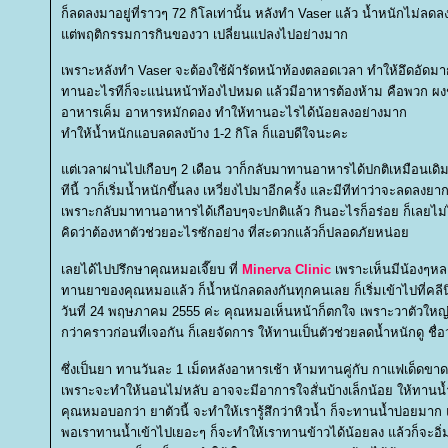
ก็ลดลงมาอยู่ที่ราวๆ 72 กิโลเท่านั้น หลังทำ Vaser แล้ว น้ำหนักไม่ลดล
ต่พฤติกรรมการกินของวา เปลี่ยนแปลงไปอย่างมาก
เพราะหลังทำ Vaser จะต้องใช้ผ้ารัดหน้าท้องตลอดเวลา ทำให้อึดอัดมา
ทานอะไรทีก็จะแน่นหน้าท้องไปหมด แล้วมีอาหารต้องห้าม คือพวก ผง
อาหารเค็ม อาหารหมักดอง ทำให้ทานอะไรได้น้อยลงอย่างมาก
ทำให้น้ำหนักแอบลดลงบ้าง 1-2 กิโล ก็แอบดีใจนะคะ
ต่เวลาผ่านไปเกือบๆ 2 เดือน วาก็กลับมาทานอาหารได้ปกติเหมือนเดิม
ทีนี้ วาก็เริ่มน้ำหนักขึ้นลง เหวี่ยงไปมาอีกครั้ง และมีทีท่าว่าจะลดลงยา
เพราะกลับมาทานอาหารได้เกือบๆจะปกติแล้ว กินอะไรก็อร่อย ก็เลยไม่
คิดว่าต้องหาตัวช่วยอะไรซักอย่าง ที่สะดวกแล้วก็ปลอดภัยหน่อ
เลยได้ไปปรึกษาคุณหมอเจี๊ยบ ที่
Minerva Clinic
เพราะเห็นมีน้องๆห
ทานยาของคุณหมอแล้ว ก็น้ำหนักลดลงกันทุกคนเลย ก็เริ่มเข้าไปที่คลี
วันที่ 24 พฤษภาคม 2555 ค่ะ คุณหมอเห็นหน้าก็ตกใจ เพราะวาตัวให
กว่าคราวก่อนที่เจอกัน ก็เลยจัดการ ให้ทานเป็นตัวช่วยลดน้ำหนักดู ชื่อว
ซึ่งเป็นยา ทานวันละ 1 เม็ดหลังอาหารเช้า ห้ามทานคู่กับ กาแฟเด็ดขาด
เพราะจะทำให้นอนไม่หลับ อาจจะมีอาการใจสั่นบ้างเล็กน้อย ให้ทาน
คุณหมอบอกว่า ยาตัวนี้ จะทำให้เรารู้สึกว่าหิวน้ำ ก็จะทานน้ำบ่อยมา
พอเราทานน้ำเข้าไปเยอะๆ ก็จะทำให้เราทานข้าวได้น้อยลง แล้วก็จะอิ่