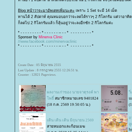
Blog หน้าวาจะมาอัพเดทเพิ่มนะคะ
เพราะ 1 Set จะมี 14 เม็ด
ทานได้ 2 สัปดาห์ คุณหมอบอกว่าจะลดได้ราวๆ 2 กิโลกรัม แต่วาอาทิต
ก็ลดไป 2 กิโลกรัมแล้ว ก็ลุ้นอยู่ว่าจะลงอีกซัก 2 กิโลกรัมค่ะ
* - - - - - - - - - * - - - - - - -- - - * - - - - - - - - - *
Sponser by
Minerva Clinic
//www.facebook.com/minervaclinic
* - - - - - - - - - * - - - - - - -- - - * - - - - - - - - - *
Create Date : 05 มิถุนายน 2555
Last Update : 8 กรกฎาคม 2555 12:26:51 น.
Counter : 12821 Pageviews.
ผลงานเก่าของ นายจาตุรงค์ พา
วิ
พธิ์
สมาชิกหมายเลข 9401824
ผ
(18 ก.ค. 2569 19:50:05 น.)
(
ถ
เดิน เดิน เดิน มิถุนายน 2569
ลู
สายหมอกและก้อนเมฆ
h