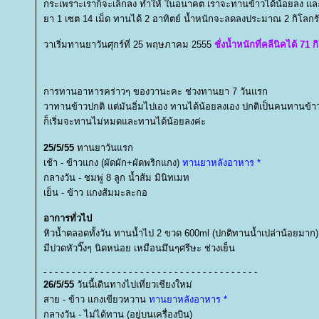
กระเพราะเราก็จะเล็กลง ทำให้ ในอนาคต เราจะทานข้าวได้น้อยลง แล
า 1 เซต 14 เม็ด ทานได้ 2 อาทิตย์ น้ำหนักจะลดลงประมาณ 2 กิโลกร
วาเริ่มทานยาวันศุกร์ที่ 25 พฤษภาคม 2555
ชั่งน้ำหนักที่คลีนิคได้ 71 
การทานอาหารคร่าวๆ ของวานะคะ ช่วงทานยา 7 วันแรก
วาทานข้าวปกติ แต่มันอิ่มไปเอง ทานได้น้อยลงเอง ปกติเป็นคนทานข
ก็เริ่มจะทานไม่หมดและทานได้น้อยลงค่ะ
25/5/55
ทานยาวันแรก
เช้า - ข้าวแกง (ผัดผัก+ผัดพริกแกง)
ทานยาหลังอาหาร *
กลางวัน - ชมพู่ 8 ลูก น้ำส้ม มินิทเมท
เย็น - ข้าว แกงส้มมะละกอ
อาการทั่วไป
หิวน้ำตลอดทั้งวัน ทานน้ำไป 2 ขวด 600ml (ปกติทานน้ำเปล่าน้อยมาก)
มีปวดหัววิ๊งๆ นิดหน่อย เหมือนมึนๆศรีษะ ช่วงเย็น
- - - - - - - - - - - - - - - - - - - - - - - - - - - - - - - - - - - - - -
26/5/55
วันนี้เดินทางไปเที่ยวเชียงใหม่
สาย - ข้าว แกงเขียวหวาน
ทานยาหลังอาหาร *
กลางวัน - ไม่ได้ทาน (อยู่บนเครื่องบิน)