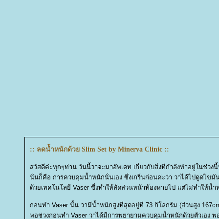
:: ลดน้ำหนักด้วย Slim Set by Minerva Clinic ::
สวัสดีค่ะทุกๆท่าน วันนี้วาจะมาอัพเดท เกี่ยวกับสิ่งที่กำลังทำอยู่ในช่วงน
นั่นก็คือ การควบคุมน้ำหนักนั่นเอง ซึ่งเกริ่นก่อนค่ะว่า วาได้ไปดูดไขม
ด้วยเทคโนโลยี Vaser ซึ่งทำให้สัดส่วนหน้าท้องหายไป แต่ไม่ทำให้น้
ก่อนทำ Vaser นั้น วามีน้ำหนักสูงที่สุดอยู่ที่ 73 กิโลกรัม (ส่วนสูง 167
พอช่วงก่อนทำ Vaser วาได้มีการพยายามควบคุมน้ำหนักด้วยตัวเอง 