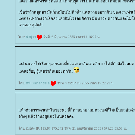
ต่เรายัดอาหารลงท้องไมได้ มันรู้สึกว่า มันเต็มละอ่ะ เหมือนกระเพร
เชื่อว่าถ้าหยุดยา มันก็เหมือนไม่หิวน้ำ แต่ความอยากกิน ของเราเท่าเ
ต่กระเพราะเราเล็กลง เลยอิ่มไว เลยคิดว่า มันน่าจะ ต่างกันและไม่โ
เลยลองดูอ่ะจ้า
ดย:
นังนู๋วา
วันที่: 6 มิถุนายน 2555 เวลา:14:16:27 น.
ต่ นน.ลงไปเรื่อยๆเลยนะ เดี๋ยวแวะมาอัพเดทอีก จะได้มีกำลังใจลดควา
คลอรี่อยู่ รู้เลยว่ากินเยอะทุกวัน
ดย:
หนีแม่มาอาร์ซีเอ
วันที่: 7 มิถุนายน 2555 เวลา:17:22:29 น.
ล้วตัวยาราคาเท่าไหร่อ่ะค่ะ นี่ก็ทานยามาสมควรแต่ก็ไม่เป็นผลอ่ะค่ะ
จริงๆ แล้วร้านอยู่แถวไหนหรอค่ะ
ดย: เมย์ค่ะ IP: 115.87.175.242 วันที่: 21 พฤศจิกายน 2555 เวลา:20:55:58 น.