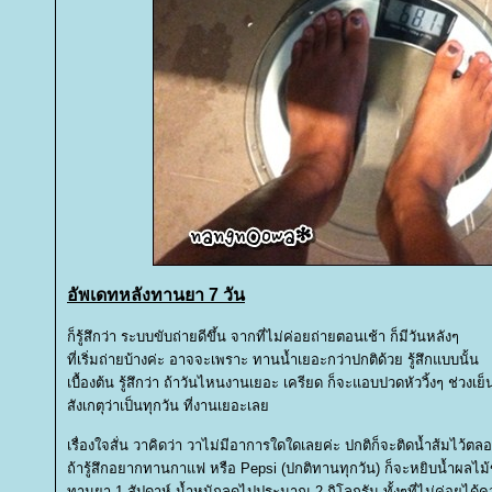
อัพเดทหลังทานยา 7 วัน
ก็รู้สึกว่า ระบบขับถ่ายดีขึ้น จากที่ไม่ค่อยถ่ายตอนเช้า ก็มีวันหลังๆ
ที่เริ่มถ่ายบ้างค่ะ อาจจะเพราะ ทานน้ำเยอะกว่าปกติด้วย รู้สึกแบบนั้น
เบื้องต้น รู้สึกว่า ถ้าวันไหนงานเยอะ เครียด ก็จะแอบปวดหัววิ้งๆ ช่วงเย็
สังเกตุว่าเป็นทุกวัน ที่งานเยอะเล
เรื่องใจสั่น วาคิดว่า วาไม่มีอาการใดใดเลยค่ะ ปกติก็จะติดน้ำส้มไว้ตล
ถ้ารู้สึกอยากทานกาแฟ หรือ Pepsi (ปกติทานทุกวัน) ก็จะหยิบน้ำผลไ
ทานยา 1 สัปดาห์ น้ำหนักลดไปประมาณ 2 กิโลกรัม ทั้งๆที่ไม่ค่อยไ