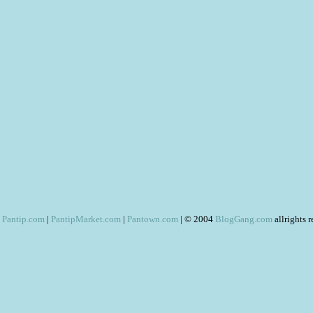
Pantip.com
|
PantipMarket.com
|
Pantown.com
| © 2004
BlogGang.com
allrights 