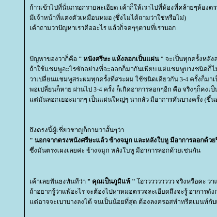
ก้าวเข้าไปที่นั่นกรอกรายละเอียด เค้าก็ให้เราไปที่ห้องที่คล้ายๆห้อ
มีเจ้าหน้าที่แต่งตัวเหมือนหมอ (ซึ่งไมได้ถามว่าใช่หรือไม่)
เค้าถามว่าปัญหาเราคืออะไร แล้วก็จดๆๆตามที่เราบอก
ปัญหาของวาก็คือ
" หนังศรีษะ แห้งลอกเป็นแผ่น "
จะเป็นทุกครั้งหลั
ถ้าใช้แชมพูอะไรซักอย่างที่จะลอกก็มากันเพียบ แต่แชมพูบางชนิดก็
วาเปลี่ยนแชมพูสระผมทุกครั้งที่สระผม ใช้ชนิดเดียวกัน 3-4 ครั้งก็มาเ
พอเปลี่ยนก็หาย ผ่านไป 3-4 ครั้ง ก็เกิดอาการลอกๆอีก คือ จริงๆก็คงเป
ต่มันลอกเยอะมากๆ เป็นแผ่นใหญ่ๆ น่ากลัว มีอาการคันบางครั้ง (ขึ้นอ
ถึงตรงนี้ผู้เชี่ยวชาญก็ถามวาสั้นๆว่า
" นอกจากตรงหนังศรีษะแล้ว ข้างจมูก และหลังใบหู มีอาการลอกด้วยรึ
ซึ่งมันตรงเผงเลยค่ะ ข้างจมูก หลังใบหู มีอาการลอกด้วยเช่นกัน
เค้าเลยฟันธงทันทีว่า
" คุณเป็นภูมิแพ้ "
อววววววววว จริงหรือคะ ว่าแ
ถ้าอยากรู้ว่าแพ้อะไร จะต้องไปหาหมอตรวจละเอียดถึงจะรู้ อาการดั
ต่อาจจะเบาบางลงได้ จนเป็นน้อยที่สุด ต้องลงครอสทำทรีตเมนท์กับ