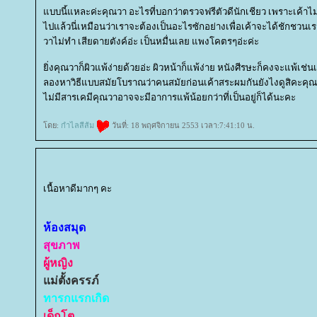
บบนี้แหละค่ะคุณวา อะไรที่บอกว่าตรวจฟรีตัวดีนักเชียว เพราะเค้าไม
ไปแล้วนี่เหมือนว่าเราจะต้องเป็นอะไรซักอย่างเพื่อเค้าจะได้ชักชวนเราท
วาไม่ทำ เสียดายตังค์อ่ะ เป็นหมื่นเลย แพงโคตรๆอ่ะค่ะ
ิ่งคุณวาก็ผิวแพ้ง่ายด้วยอ่ะ ผิวหน้าก็แพ้ง่าย หนังศีรษะก็คงจะแพ้เช่นเ
ลองหาวิธีแบบสมัยโบราณว่าคนสมัยก่อนเค้าสระผมกันยังไงดูสิคะคุณวา
ไม่มีสารเคมีคุณวาอาจจะมีอาการแพ้น้อยกว่าที่เป็นอยู่ก็ได้นะคะ
ดย:
กำไลสีส้ม
วันที่: 18 พฤศจิกายน 2553 เวลา:7:41:10 น.
เนื้อหาดีมากๆ คะ
ห้องสมุด
สุขภาพ
ผู้หญิง
ม่ตั้งครรภ์
ทารกแรกเกิด
เด็กโต