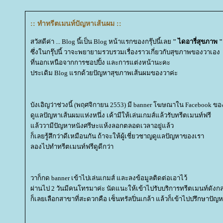
:: ทำทรีตเมนท์ปัญหาเส้นผม ::
สวัสดีค่า ... Blog นี้เป็น Blog หน้าแรกของกรุ๊ปนี้เล
" ไดอารี่สุขภาพ "
ซึ่งในกรุ๊ปนี้ วาจะพยายามรวบรวมเรื่องราวเกี่ยวกับสุขภาพของวาเอง
ที่นอกเหนือจากการชอปปิ้ง และการแต่งหน้านะคะ
ประเดิม Blog แรกด้วยปัญหาสุขภาพเส้นผมของวาค่ะ
บังเอิญว่าช่วงนี้ (พฤศจิกายน 2553) มี banner โฆษณาใน Facebook ข
ดูแลปัญหาเส้นผมแห่งหนึ่ง เค้ามีให้เล่นเกมส์แล้วรับทรีตเมนท์ฟรี
ล้ววามีปัญหาหนังศรีษะแห้งลอกตลอดเวลาอยู่แล้ว
ก็เลยรู้สึกว่าดีเหมือนกัน ถ้าจะให้ผู้เชี่ยวชาญดูแลปัญหาของเรา
ลองไปทำทรีตเมนท์ฟรีดูดีกว่า
วาก็กด banner เข้าไปเล่นเกมส์ และลงข้อมูลติดต่อเอาไว้
ผ่านไป 2 วันมีคนโทรมาค่ะ นัดแนะให้เข้าไปรับบริการทรีตเมนท์ดังกล
ก็เลยเลือกสาขาที่สะดวกคือ เซ็นทรัลปิ่นเกล้า แล้วก็เข้าไปปรึกษาปัญห