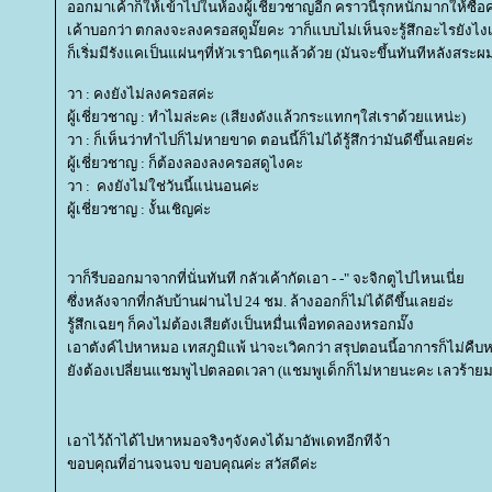
ออกมาเค้าก็ให้เข้าไปในห้องผู้เชี่ยวชาญอีก คราวนี้รุกหนักมากให้ซื้อค
เค้าบอกว่า ตกลงจะลงครอสดูมั๊ยคะ วาก็แบบไม่เห็นจะรู้สึกอะไรยังไ
ก็เริ่มมีรังแคเป็นแผ่นๆที่หัวเรานิดๆแล้วด้วย (มันจะขึ้นทันทีหลังสระผ
วา : คงยังไม่ลงครอสค่ะ
ผู้เชี่ยวชาญ : ทำไมล่ะคะ (เสียงดังแล้วกระแทกๆใส่เราด้วยแหน่ะ)
วา : ก็เห็นว่าทำไปก็ไม่หายขาด ตอนนี้ก็ไม่ได้รู้สึกว่ามันดีขึ้นเลยค่ะ
ผู้เชี่ยวชาญ : ก็ต้องลองลงครอสดูไงคะ
วา : คงยังไม่ใช่วันนี้แน่นอนค่ะ
ผู้เชี่ยวชาญ : งั้นเชิญค่ะ
วาก็รีบออกมาจากที่นั่นทันที กลัวเค้ากัดเอา - -" จะจิกตูไปไหนเนี่
ซึ่งหลังจากที่กลับบ้านผ่านไป 24 ชม. ล้างออกก็ไม่ได้ดีขึ้นเลยอ่ะ
รู้สึกเฉยๆ ก็คงไม่ต้องเสียตังเป็นหมื่นเพื่อทดลองหรอกมั๊ง
เอาตังค์ไปหาหมอ เทสภูมิแพ้ น่าจะเวิคกว่า สรุปตอนนี้อาการก็ไม่คืบห
ังต้องเปลี่ยนแชมพูไปตลอดเวลา (แชมพูเด็กก็ไม่หายนะคะ เลวร้าย
เอาไว้ถ้าได้ไปหาหมอจริงๆจังคงได้มาอัพเดทอีกทีจ้า
ขอบคุณที่อ่านจนจบ ขอบคุณค่ะ สวัสดีค่ะ