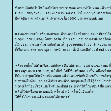
ซึ่งตอนนั้นคิดในใจ ในเมื่อไม่หายขาด จะลงครอสทำไมหนอ แล้วเราก
เปลี่ยนแชมพูก็หายนะ เลย งงว่าเราแพ้สารอะไรในแชมพูรึเปล่า หรือ
ิ่งได้ยินราคาทรีตเมนท์ 10 ขวดเซรั่ม 12000 บาท หงายหลังเล
ต่พอเราบ่ายเบี่ยงที่จะลงครอส เค้าก็เอากล้องที่ขยายเยอะๆ ที่เอาไ
มาดูผมเราแบบชัดๆ เห็นหนังศรีษะเป็นขุยรุนแรงมาก แล้วยิ่งตรงใกล
ก็มีเยอะมากๆ แล้วก็เกาหนักด้วย เห็นรูปจากกล้องในจอแล้วสยองม
ก็เริ่มเหวอๆเพราะเราดูอาการหนักง่ะ ลอกทั้งหัวเลยทีเดียว น่ากลัวววว
หลังจากนั้นก็ไปทำทรีตเมนท์กันค่ะ คือไปสระผมก่อนด้วยแชมพูของที่น
(แชมพูขวดละ 1200 บาท) แล้วก็เข้าไปที่ห้องทำผมค่ะ เป็นเหมือนร้
ก็มีมาเป่าๆผมให้แห้งลงนิดหน่อย แล้วก็เอาเซรั่มที่เค้าว่าเป็นการเปิ
มาทาลงไปทีละแถวเลยทีเดียว ทาแล้วก็เฉยๆนะคะไม่ได้รู้สึกอะไร กล
นวดๆเล็กน้อย ก็เปิดแสงไฟสีแดงที่ผมเรา เค้าว่าให้น้ำยาซึมดีขึ้น แล
ล้วก็ใช้เครื่องมานวดผมอีกครั้ง เป่าๆอีกครั้งเป็นอันเสร็จ
ห้ทิ้งไว้ 24 ชม.แล้วสระออกได้ตามปกติ