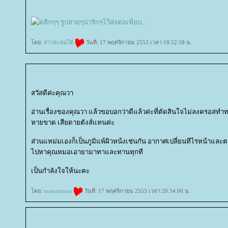
ดย:
สาวสะตอใต้
วันที่: 17 พฤศจิกายน 2553 เวลา:18:52:58 น.
สวัสดีค่ะคุณวา
อ่านเรื่องของคุณวา แล้วขอบอกว่าดีแล้วค่ะที่ตัดสินใจไม่ลงครอสทำทร
หายขาด เสียดายตังส์แทนค่ะ
ส่วนแหม่มเองก็เป็นภูมิแพ้ผิวหน้งเช่นกัน อากาศเปลี่ยนทีไรหน้าและต
ไปหาคุณหมอเอายามาทาและทานทุกที
เป็นกำลังใจให้นะคะ
ดย:
mamminnie
วันที่: 17 พฤศจิกายน 2553 เวลา:20:34:06 น.