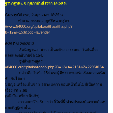
ฐานาฐานะ, 8 กุมภาพันธ์ เวลา 14:50 น.
GravityOfLove, วันพุธ เวลา 18:39 น.
คำถาม อรรถกถาจูฬสีหนาทสูตร
//www.84000.org/tipitaka/attha/attha.php?
b=12&i=153&bgc=lavender
...
6:39 PM 2/6/2013
สันนิษฐานว่า น่าจะเป็นมติของอรรถกถาในอันที่จะ
จกแจงอธิบายข้อ 154.
จูฬสีหนาทสูตร
//84000.org/tipitaka/read/v.php?B=12&A=2151&Z=2295#154
กล่าวคือ ในข้อ 154 พระผู้มีพระภาคตรัสเรื่องความเนิ่น
ช้า อันได้แก่
ปปัญจ เครื่องเนิ่นช้า 3 อย่าง แต่ว่า ก่อนหน้านั้นไม่มีเนื้อความ
เรื่องมานะเล
(หนึ่งในเครื่องเนิ่นช้า).
อรรถกถาจึงอธิบายว่า ก็ในที่นี้ ท่านประสงค์เฉพาะตัณหา
ละทิฏฐิเท่านั้น.