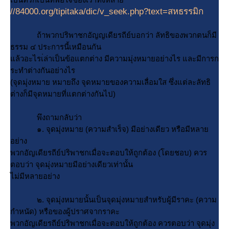
//84000.org/tipitaka/dic/v_seek.php?text=สหธรรมิก
ถ้าพวกปริพาชกอัญญเดียรถีย์บอกว่า ลัทธิของพวกตนก็มี
ธรรม ๔ ประการนี้เหมือนกัน
ล้วอะไรเ่ล่าเป็นข้อแตกต่าง มีความมุ่งหมายอย่างไร และมีการก
ระทำต่างกันอย่างไร
(จุดมุ่งหมาย หมายถึง จุดหมายของความเลื่อมใส ซึ่งแต่ละลัทธิ
ต่างก็มีจุดหมายที่แตกต่างกันไป)
พึงถามกลับว่า
๑. จุดมุ่งหมาย (ความสำเร็จ) มีอย่างเดียว หรือมีหลา
อย่าง
พวกอัญเดียรถีย์ปริพาชกเมื่อจะตอบให้ถูกต้อง (โดยชอบ) ควร
ตอบว่า จุดมุ่งหมายมีอย่างเดียวเท่านั้น
ไม่มีหลายอย่าง
๒. จุดมุ่งหมายนั้นเป็นจุดมุ่งหมายสำหรับผู้มีราคะ (ความ
กำหนัด) หรือของผู้ปราศจากราคะ
พวกอัญเดียรถีย์ปริพาชกเมื่อจะตอบให้ถูกต้อง ควรตอบว่า จุดมุ่ง