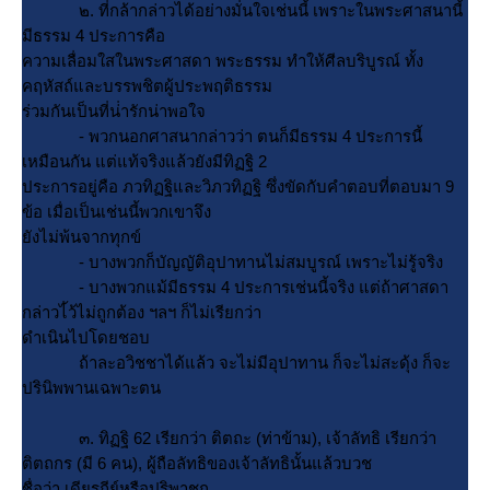
๒. ที่กล้ากล่าวได้อย่างมั่นใจเช่นนี้ เพราะในพระศาสนานี้
มีธรรม 4 ประการคือ
ความเลื่อมใสในพระศาสดา พระธรรม ทำให้ศีลบริบูรณ์ ทั้ง
คฤหัสถ์และบรรพชิตผู้ประพฤติธรรม
ร่วมกันเป็นที่น่่ารักน่าพอใจ
- พวกนอกศาสนากล่าวว่า ตนก็มีธรรม 4 ประการนี้
เหมือนกัน แต่แท้จริงแล้วยังมีทิฏฐิ 2
ประการอยู่คือ ภวทิฏฐิและวิภวทิฏฐิ ซึ่งขัดกับคำตอบที่ตอบมา 9
ข้อ เมื่อเป็นเช่นนี้พวกเขาจึง
ังไม่พ้นจากทุกข์
- บางพวกก็บัญญัติอุปาทานไม่สมบูรณ์ เพราะไม่รู้จริง
- บางพวกแม้มีธรรม 4 ประการเช่นนี้จริง แต่ถ้าศาสดา
กล่าวไ้ว้ไม่ถูกต้อง ฯลฯ ก็ไม่เรียกว่า
ดำเนินไปโดยชอบ
ถ้าละอวิชชาได้แล้ว จะไม่มีอุปาทาน ก็จะไม่สะดุ้ง ก็จะ
ปรินิพพานเฉพาะตน
๓. ทิฏฐิ 62 เรียกว่า ติตถะ (ท่าข้าม), เจ้าลัทธิ เรียกว่า
ติตถกร (มี 6 คน), ผู้ถือลัทธิของเจ้าลัทธินั้นแล้วบวช
ชื่อว่า เดียรถีย์หรือปริพาชก