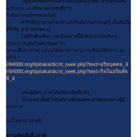
อยู่จบพรหมจรรย์แล้ว (ได้เป็นพระอเสขะ ส่วนพระเสขะ
๗ จำพวก และกัลยาณปุถุชนชื่อว่า
กำลังประพฤติพรหมจรรย์)
ทำกิจที่ควรทำเสร็จแล้ว (ทำกิจมีความกำหนดรู้ เป็นต้นใน
อริยสัจ ๔ ด้วยมรรค ๔)
ไม่มีกิจอื่นเพื่อความเป็นอย่างนี้อีกต่อไป (ปลงกิเลส
ภาระ(ภาระคือกิเลส) ขันธภาระ
(ภาระคือร่างกาย) และอภิสังขารภาระ (ภาระคืออภิสังขาร) ลง
ล้ว)
//84000.org/tipitaka/dic/d_seek.php?text=อริยบุคคล_8
//84000.org/tipitaka/dic/d_seek.php?text=กิจในอริยสัจ
จ์_4
พระผู้มีพระภาคได้ตรัสภาษิตนี้แล้ว
ภิกษุเหล่านั้นมีใจยินดีต่างชื่นชมพระภาษิตของพระผู้มี
พระภาค
[แก้ไขตาม 14-68]
ความคิดเห็นที่ 14-68