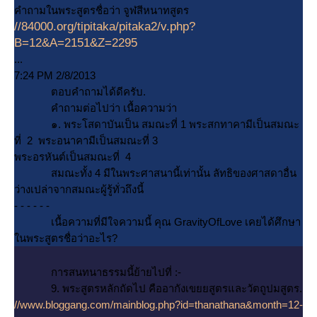
คำถามในพระสูตรชื่อว่า จูฬสีหนาทสูตร
//84000.org/tipitaka/pitaka2/v.php?
B=12&A=2151&Z=2295
...
7:24 PM 2/8/2013
ตอบคำถามได้ดีครับ.
คำถามต่อไปว่า เนื้อความว่า
๑. พระโสดาบันเป็น สมณะที่ 1 พระสกทาคามีเป็นสมณะ
ที่ 2 พระอนาคามีเป็นสมณะที่ 3
พระอรหันต์เป็นสมณะที่ 4
สมณะทั้ง 4 มีในพระศาสนานี้เท่านั้น ลัทธิของศาสดาอื่น
ว่างเปล่าจากสมณะผู้รู้ทั่วถึงนี้
- - - - - -
เนื้อความที่มีใจความนี้ คุณ GravityOfLove เคยได้ศึกษา
นพระสูตรชื่อว่าอะไร?
การสนทนาธรรมนี้ย้ายไปที่ :-
9. พระสูตรหลักถัดไป คืออากังเขยยสูตรและวัตถูปมสูตร.
//www.bloggang.com/mainblog.php?id=thanathana&month=12-