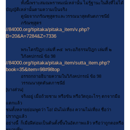
ทั้งนี้เพราะสมณพราหมณ์เหล่านั้น ไม่รู้ฐานะในสิ่งที่ไม่ได้
บัญญัติเหล่านั้นตามความเป็นจริง
ดูนัยจากภรัณฑุสูตรและวรรณนาสุตตันตภาชนีย์
ภรัณฑุสูตร
//84000.org/tipitaka/pitaka_item/v.php?
B=20&A=7284&Z=7336
พระไตรปิฏก เล่มที่ ๓๕ พระอภิธรรมปิฎก เล่มที่ ๒
วิภังคปกรณ์ ข้อ 98
//84000.org/tipitaka/pitaka_item/sutta_item.php?
book=35&item=98#98top
อรรถกถาอธิบายความในวิภังคปกรณ์ ข้อ 98
วรรณนาสุตตันตภาชนีย์
[บางส่วน]
จริงอยู่ เมื่อถ้วยชาม หรือขัน หรือวัตถุอะไรๆ ตกจากมือ
ตกแล้ว
ชนทั้งหลายย่อมพูดว่า โอ! มันไม่เที่ยง ความไม่เที่ยง ชื่อว่า
ปรากฏแล้ว
อย่างนี้ ก็เมื่อฝีต่อมเป็นต้นตั้งขึ้นในอัตภาพแล้ว หรือว่าถูกตอหรือ
หนามทิ่ม