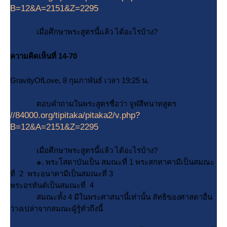
B=12&A=2151&Z=2295
เมื่อศึกษาพระสูตรนี้แล้ว ได้อะไรบ้าง?
ความคิดเห็นที่ 14-70
GravityOfLove, 8 กุมภาพันธ์ เวลา 19:25 น.
ตอบคำถามในพระสูตรชื่อว่า จูฬสีหนาทสูตร
//84000.org/tipitaka/pitaka2/v.php?
B=12&A=2151&Z=2295
เมื่อศึกษาพระสูตรนี้แล้ว ได้อะไรบ้าง?
๑. พระโสดาบันเป็น สมณะที่ 1 พระสกทาคามีเป็นสมณะ
ที่ 2 พระอนาคามีเป็นสมณะที่ 3
พระอรหันต์เป็นสมณะที่ 4
สมณะทั้ง 4 มีในพระศาสนานี้เท่านั้น ลัทธิของศาสดาอื่น
ว่างเปล่าจากสมณะผู้รู้ทั่วถึงนี้