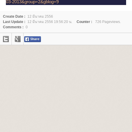
03-2013&group=2&gblog=9
Create Date :
12 มีนาคม 2556
Last Update :
12 มีนาคม 2556 19:56:20 น.
Counter :
726 Pageviews.
Comments :
0