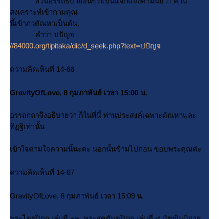
ส่วนอรรถธิบายอื่นๆ ก็เป็นแจกแจงตามนัยว่า คำนี้
สงเคราะห์เข้ากามคุณ
นี้เข้าภวตัณหาเป็นต้น.
คำว่า ปปัญจ
//84000.org/tipitaka/dic/d_seek.php?text=ปปัญจ
ความคิดเห็นที่ 14-66
GravityOfLove, 8 กุมภาพันธ์ เวลา 15:00 น.
อรรถกถาจึงอธิบายว่า ก็ในที่นี้ ท่านประสงค์เฉพาะตัณหาและ
ทิฏฐิเท่านั้น
เข้าใจตามใจความนี้นะคะ นอกนั้นข้ามไปก่อน ขอบพระคุณค่ะ
ความคิดเห็นที่ 14-67
GravityOfLove, 8 กุมภาพันธ์ เวลา 15:09 น.
พระไตรปิฎก เล่มที่ ๑๒ พระสุตตันตปิฎก เล่มที่ ๔ มัชฌิมนิกา