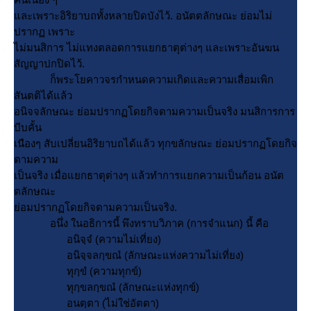
ละเพราะอิริยาบถทั้งหลายปิดบังไว้. อนัตตลักษณะ ย่อมไม่
ปรากฏ เพราะ
ไม่มนสิการ ไม่แทงตลอดการแยกธาตุต่างๆ และเพราะอันฆน
สัญญาปกปิดไว้.
ก็พระโยคาวจรกำหนดความเกิดและความเสื่อมเพิก
สันตติได้แล้ว
อนิจจลักษณะ ย่อมปรากฏโดยกิจตามความเป็นจริง มนสิการการ
บีบคั้น
เนืองๆ สับเปลี่ยนอิริยาบถได้แล้ว ทุกขลักษณะ ย่อมปรากฏโดยกิจ
ตามความ
เป็นจริง เมื่อแยกธาตุต่างๆ แล้วทำการแยกความเป็นก้อน อนัต
ตลักษณะ
่อมปรากฏโดยกิจตามความเป็นจริง.
อนึ่ง ในอธิการนี้ พึงทราบวิภาค (การจำแนก) นี้ คือ
อนิจฺจํ (ความไม่เที่ยง)
อนิจฺจลกฺขณํ (ลักษณะแห่งความไม่เที่ยง)
ทุกฺขํ (ความทุกข์)
ทุกฺขลกฺขณํ (ลักษณะแห่งทุกข์)
อนตฺตา (ไม่ใช่อัตตา)