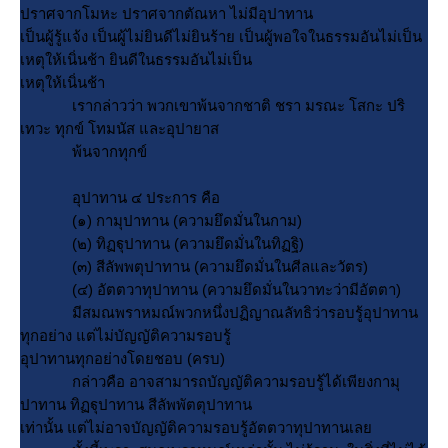
ปราศจากโมหะ ปราศจากตัณหา ไม่มีอุปาทาน
เป็นผู้รู้แจ้ง เป็นผู้ไม่ยินดีไม่ยินร้าย เป็นผู้พอใจในธรรมอันไม่เป็น
เหตุให้เนิ่นช้า ยินดีในธรรมอันไม่เป็น
เหตุให้เนิ่นช้า
เรากล่าวว่า พวกเขาพ้นจากชาติ ชรา มรณะ โสกะ ปริ
เทวะ ทุกข์ โทมนัส และอุปายาส
พ้นจากทุกข์
อุปาทาน ๔ ประการ คือ
(๑) กามุปาทาน (ความยึดมั่นในกาม)
(๒) ทิฏฐุปาทาน (ความยึดมั่นในทิฏฐิ)
(๓) สีลัพพตุปาทาน (ความยึดมั่นในศีลและวัตร)
(๔) อัตตวาทุปาทาน (ความยึดมั่นในวาทะว่ามีอัตตา)
มีสมณพราหมณ์พวกหนึ่งปฏิญาณลัทธิว่ารอบรู้อุปาทาน
ทุกอย่าง แต่ไม่บัญญัติความรอบรู้
อุปาทานทุกอย่างโดยชอบ (ครบ)
กล่าวคือ อาจสามารถบัญญัติความรอบรู้ได้เพียงกามุ
ปาทาน ทิฏฐุปาทาน สีลัพพัตตุปาทาน
เท่านั้น แต่ไม่อาจบัญญัติความรอบรู้อัตตวาทุปาทานเล