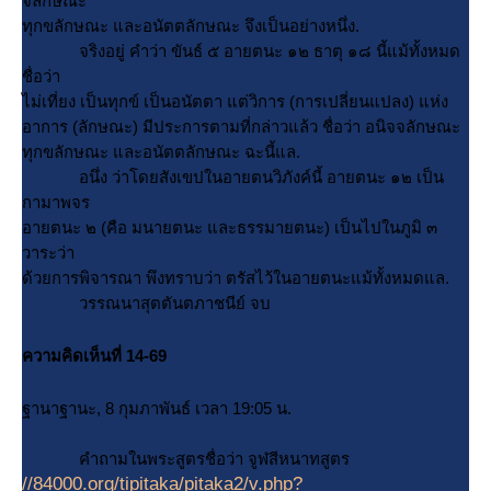
จลักษณะ
ทุกขลักษณะ และอนัตตลักษณะ จึงเป็นอย่างหนึ่ง.
จริงอยู่ คำว่า ขันธ์ ๕ อายตนะ ๑๒ ธาตุ ๑๘ นี้แม้ทั้งหมด
ชื่อว่า
ไม่เที่ยง เป็นทุกข์ เป็นอนัตตา แต่วิการ (การเปลี่ยนแปลง) แห่ง
อาการ (ลักษณะ) มีประการตามที่กล่าวแล้ว ชื่อว่า อนิจจลักษณะ
ทุกขลักษณะ และอนัตตลักษณะ ฉะนี้แล.
อนึ่ง ว่าโดยสังเขปในอายตนวิภังค์นี้ อายตนะ ๑๒ เป็น
กามาพจร
อายตนะ ๒ (คือ มนายตนะ และธรรมายตนะ) เป็นไปในภูมิ ๓
วาระว่า
ด้วยการพิจารณา พึงทราบว่า ตรัสไว้ในอายตนะแม้ทั้งหมดแล.
วรรณนาสุตตันตภาชนีย์ จบ
ความคิดเห็นที่ 14-69
ฐานาฐานะ, 8 กุมภาพันธ์ เวลา 19:05 น.
คำถามในพระสูตรชื่อว่า จูฬสีหนาทสูตร
//84000.org/tipitaka/pitaka2/v.php?