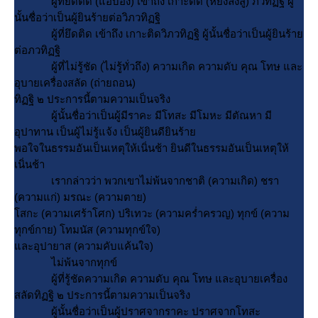
ผู้ที่ยึดติด (แอบอิง) เข้าถึง เกาะติด (หยั่งลงสู่) ภวทิฏฐิ ผู้
นั้นชื่อว่าเป็นผู้ยินร้ายต่อวิภวทิฏฐิ
ผู้ที่ยึดติด เข้าถึง เกาะติดวิภวทิฏฐิ ผู้นั้นชื่อว่าเป็นผู้ยินร้า
ต่อภวทิฏฐิ
ผู้ที่ไม่รู้ชัด (ไม่รู้ทั่วถึง) ความเกิด ความดับ คุณ โทษ และ
อุบายเครื่องสลัด (ถ่ายถอน)
ทิฏฐิ ๒ ประการนี้ตามความเป็นจริง
ผู้นั้นชื่อว่าเป็นผู้มีราคะ มีโทสะ มีโมหะ มีตัณหา มี
อุปาทาน เป็นผู้ไม่รู้แจ้ง เป็นผู้ยินดียินร้า
พอใจในธรรมอันเป็นเหตุให้เนิ่นช้า ยินดีในธรรมอันเป็นเหตุให้
เนิ่นช้า
เรากล่าวว่า พวกเขาไม่พ้นจากชาติ (ความเกิด) ชรา
(ความแก่) มรณะ (ความตาย)
สกะ (ความเศร้าโศก) ปริเทวะ (ความคร่ำครวญ) ทุกข์ (ความ
ทุกข์กาย) โทมนัส (ความทุกข์ใจ)
ละอุปายาส (ความคับแค้นใจ)
ไม่พ้นจากทุกข์
ผู้ที่รู้ชัดความเกิด ความดับ คุณ โทษ และอุบายเครื่อง
สลัดทิฏฐิ ๒ ประการนี้ตามความเป็นจริง
ผู้นั้นชื่อว่าเป็นผู้ปราศจากราคะ ปราศจากโทสะ