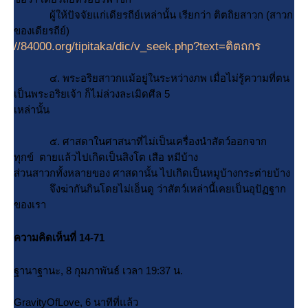
ผู้ให้ปัจจัยแก่เดียรถีย์เหล่านั้น เรียกว่า ติตถิยสาวก (สาวก
ของเดียรถีย์)
//84000.org/tipitaka/dic/v_seek.php?text=ติตถกร
๔. พระอริยสาวกแม้อยู่ในระหว่างภพ เมื่อไม่รู้ความที่ตน
เป็นพระอริยเจ้า ก็ไม่ล่วงละเมิดศีล 5
เหล่านั้น
๕. ศาสดาในศาสนาที่ไม่เป็นเครื่องนําสัตว์ออกจาก
ทุกข์ ตายแล้วไปเกิดเป็นสิงโต เสือ หมีบ้าง
ส่วนสาวกทั้งหลายของ ศาสดานั้น ไปเกิดเป็นหมูบ้างกระต่ายบ้าง
จึงฆ่ากันกินโดยไม่เอ็นดู ว่าสัตว์เหล่านี้เคยเป็นอุปัฏฐาก
ของเรา
ความคิดเห็นที่ 14-71
ฐานาฐานะ, 8 กุมภาพันธ์ เวลา 19:37 น.
GravityOfLove, 6 นาทีที่แล้ว