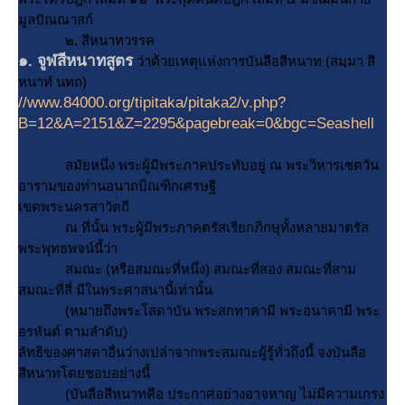
มูลปัณณาสก์
๒. สีหนาทวรรค
๑. จูฬสีหนาทสูตร
ว่าด้วยเหตุแห่งการบันลือสีหนาท (สมฺมา สี
หนาทํ นทถ)
//www.84000.org/tipitaka/pitaka2/v.php?
B=12&A=2151&Z=2295&pagebreak=0&bgc=Seashell
สมัยหนึ่ง พระผู้มีพระภาคประทับอยู่ ณ พระวิหารเชตวัน
อารามของท่านอนาถบิณฑิกเศรษฐี
เขตพระนครสาวัตถี
ณ ที่นั้น พระผู้มีพระภาคตรัสเรียกภิกษุทั้งหลายมาตรัส
พระพุทธพจน์นี้ว่า
สมณะ (หรือสมณะที่หนึ่ง) สมณะที่สอง สมณะที่สาม
สมณะที่สี่ มีในพระศาสนานี้เท่านั้น
(หมายถึงพระโสดาบัน พระสกทาคามี พระอนาคามี พระ
อรหันต์ ตามลำดับ)
ลัทธิของศาสดาอื่นว่างเปล่าจากพระสมณะผู้รู้ทั่วถึงนี้ จงบันลือ
สีหนาทโดยชอบอย่างนี้
(บันลือสีหนาทคือ ประกาศอย่างอาจหาญ ไม่มีความเกรง