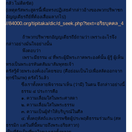
กลัว ไม่ติดขัด)
(เหตุตรัสพระสูตรนี้เพื่อทรงปฏิเสธคำกล่าวอ้างของพวกปริพาชก
อัญญเดียรถีย์ที่ต้องเสื่อมลาภไป)
//84000.org/tipitaka/dic/d_seek.php?text=อริยบุคคล_4
ถ้าพวกปริพาชกอัญญเดียรถีย์ถามว่า เพราะอะไรจึง
กล่าวอย่างมั่นใจอย่างนั้น
พึงตอบว่า
เพราะมีธรรม ๔ ที่พระผู้มีพระภาคพระองค์นั้น ผู้รู้ ผู้เห็น
ทรงเป็นพระอรหันตสัมมาสัมพุทธเจ้า
ตรัสรู้ด้วยพระองค์เองโดยชอบ (คือย่อมเป็นไปเพื่อสลัดออกจาก
ทุกข์ในภพ) ตรัสไว้แล้ว
ซึ่งเราทั้งหลายพิจารณาเห็น (ว่ามี) ในตน จึงกล่าวอย่างนี้
ธรรม ๔ ประการคือ
๑. ความเลื่อมใสในพระศาสดา
๒. ความเลื่อมใสในพระธรรม
๓. ความเป็นผู้ทำให้บริบูรณ์ในศีล
๔. ทั้งคฤหัสถ์และบรรพชิตผู้ประพฤติธรรมร่วมกัน (สห
ธรรมิก แต่ในที่นี้หมายถึงพระอริยสาวก)
เป็นที่รักเป็นที่พอใจของเราทั้งหลา