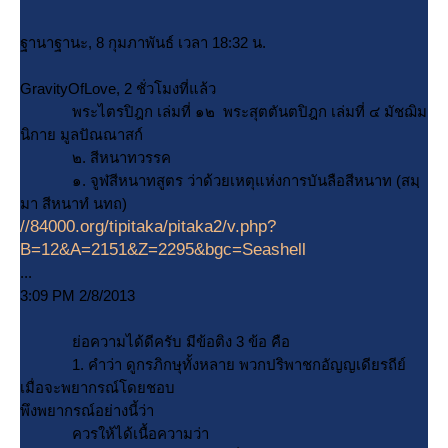
ฐานาฐานะ, 8 กุมภาพันธ์ เวลา 18:32 น.
GravityOfLove, 2 ชั่วโมงที่แล้ว
พระไตรปิฎก เล่มที่ ๑๒ พระสุตตันตปิฎก เล่มที่ ๔ มัชฌิม
นิกาย มูลปัณณาสก์
๒. สีหนาทวรรค
๑. จูฬสีหนาทสูตร ว่าด้วยเหตุแห่งการบันลือสีหนาท (สมฺ
มา สีหนาทํ นทถ)
//84000.org/tipitaka/pitaka2/v.php?
B=12&A=2151&Z=2295&bgc=Seashell
...
3:09 PM 2/8/2013
่อความได้ดีครับ มีข้อติง 3 ข้อ คือ
1. คำว่า ดูกรภิกษุทั้งหลาย พวกปริพาชกอัญญเดียรถีย์
เมื่อจะพยากรณ์โดยชอบ
พึงพยากรณ์อย่างนี้ว่า
ควรให้ได้เนื้อความว่า