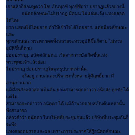
เอาแล้วก็ย่อมพูดว่า โอ! เป็นทุกข์ ทุกข์ชื่อว่า ปรากฏแล้วอย่างนี้.
อนัตตลักษณะไม่ปรากฏ มืดมน ไม่แจ่มแจ้ง แทงตลอด
ได้โด
าก แสดงได้โดยยาก ทำให้เข้าใจได้โดยยาก. แต่อนิจจลักษณะ
ละ
ทุกขลักษณะ พระตถาคตทั้งหลายจะทรงอุบัติขึ้นก็ตาม ไม่ทรง
อุบัติขึ้นก็ตาม
่อมปรากฏ. อนัตตลักษณะ เว้นจากการบังเกิดขึ้นแห่ง
พระพุทธเจ้าแล้วย่อม
ไม่ปรากฏ ย่อมปรากฏในพุทธุปบาทเท่านั้น.
จริงอยู่ ดาบสและปริพาชกทั้งหลายผู้มีฤทธิ์มาก มี
อานุภาพมาก
ม้มีสรภังคศาสดาเป็นต้น ย่อมสามารถกล่าวว่า อนิจจัง ทุกขัง ได้
ต่ไม่
สามารถจะกล่าวว่า อนัตตา ได้ แม้ถ้าพวกดาบสเป็นต้นเหล่านั้น
พึงสามารถ
กล่าวคำว่า อนัตตา ในบริษัทที่ประชุมกันแล้ว บริษัทที่ประชุมกันก็
จะพึง
ทงตลอดมรรคและผล เพราะการประกาศให้รู้อนัตตลักษณะ