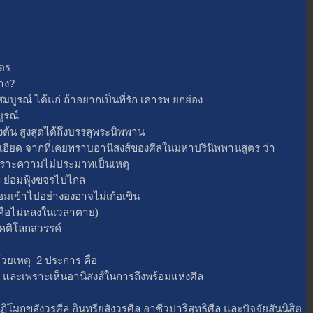
ตร
าง?
์ ได้แก่ ถ้าอยากเป็นที่รัก เคารพ ยกย่อง
บูรณ์
น สูงสุดได้ถึงบรรลุพระนิพพาน
ด จากที่เคยทราบอานิสงส์ของศีลในมหาปรินิพพานสูตร ว่า
ความไม่ประมาทเป็นเหตุ
่อมฟุ้งขจรไปไกล
้าไปอย่างองอาจไม่เก้อเขิน
ไม่หลงในเวลาตาย)
ติโลกสวรรค์
วยเหตุ 2 ประการ คือ
ะเพราะเห็นอานิสงส์ในการถึงพร้อมแห่งศีล
สังวรศีล อินทรียสังวรศีล อาชีวปาริสุทธิศีล และปัจจัยสันนิสิต