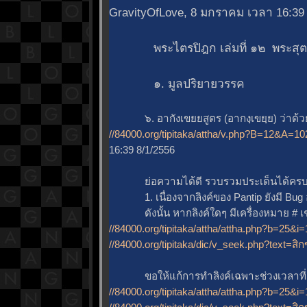
GravityOfLove, 8 มกราคม เวลา 16:39
พระไตรปิฎก เล่มที่ ๑๒ พระสุตตันต
๑. มูลปริยายวรรค
๖. อากังเขยยสูตร (อากงฺเขยฺย) ว่าด้วยข้
//84000.org/tipitaka/attha/v.php?B=12&
16:39 8/1/2556
่อความได้ดี รวบรวมประเด็นได้ครบถ
1. เนื่องจากลิงค์ของ Pantip ยังมี Bug อ
ดังนั้น หากลิงค์ใดๆ มีเครื่องหมาย # เช
//84000.org/tipitaka/attha/attha.php?b=25&
//84000.org/tipitaka/dic/v_seek.php?text=ส
ขอให้แก้การทำลิงค์เฉพาะช่วงเวลาที่ Pant
//84000.org/tipitaka/attha/attha.php?b=25&