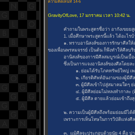
ความคิดเห็นที่ 14-6
GravityOfLove, 17 มกราคม เวลา 10:42 น.
คำถามในพระสูตรชื่อว่า อากังเขยยสู
1. เมื่อศึกษาพระสูตรนี้แล้ว ได้อะไรบ้
๑. ทราบอานิสงส์ของการรักษาศีลให้สมบูรณ
ของเพื่อนพรหมจรรย์ เป็นต้น ก็พึงทำให้ศีลบริ
อานิสงส์ของการมีศีลสมบูรณ์เป็นเบื้องต้
ซึ่งเป็นการแจงอานิสงส์ของศีลโดยละเอีย
๑. ย่อมได้รับโภคทรัพย์ใหญ่ เพราะ
๒. เกียรติศัพท์อันงามของผู้มีศีล ย
๓. ผู้มีศีลเข้าไปสู่สมาคมใดๆ ย่อมเข
๔. ผู้มีศีลย่อมไม่หลงทำกาละ (คือ
๕. ผู้มีศีล ตายแล้วย่อมเข้าถึงสุค
๒. ความเป็นผู้มีศีลถึงพร้อมย่อมมีได้ด้
เพราะการเห็นโทษในการวิบัติแห่งศีล แล
๓. แม้ศีลจะประกอบด้วยนัย 4 คือ ปาฏิโมกข