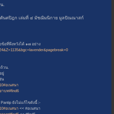
 น.
ปิฎก เล่มที่ ๔ มัชฌิมนิกาย มูลปัณณาสก์
อที่พึงหวังได้ ๑๗ อย่าง
A=1024&Z=1135&bgc=lavender&pagebreak=0
้วน.
ยู่
่น
i=10#อเนสนา
ิกขาบท#find6
ip ยังไม่แก้ไขดังนี้ :-
i=10#อเนสนา
<< #อเนสนา