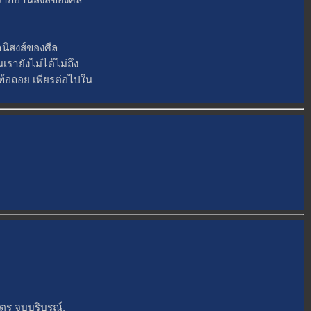
ิสงส์ของศีล
ายังไม่ได้ไม่ถึง
อย่าท้อถอย เพียรต่อไปใน
ูตร จบบริบูรณ์.