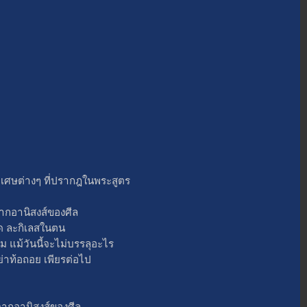
ศษต่างๆ ที่ปรากฎในพระสูตร
กอานิสงส์ของศีล
 ละกิเลสในตน
ม้วันนี้จะไม่บรรลุอะไร
่าท้อถอย เพียรต่อไป
ากอานิสงส์ของศีล