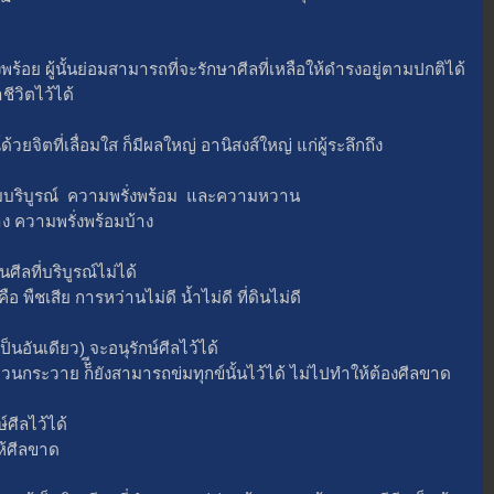
 ผู้นั้นย่อมสามารถที่จะรักษาศีลที่เหลือให้ดํารงอยู่ตามปกติได้
ักษาชีวิตไว้ได้
ตที่เลื่อมใส ก็มีผลใหญ่ อานิสงส์ใหญ่ แก่ผู้ระลึกถึง
ริบูรณ์ ความพรั่งพร้อม และความหวาน
าง ความพรั่งพร้อมบ้าง
ีลที่บริบูรณ์ไม่ได้
พืชเสีย การหว่านไม่ดี น้ำไม่ดี ที่ดินไม่ดี
นเดียว) จะอนุรักษ์ศีลไว้ได้
กระวาย ก็ัียังสามารถข่มทุกข์นั้นไว้ได้ ไม่ไปทำให้ต้องศีลขาด
ีลไว้ได้
ห้ศีลขาด