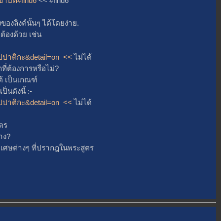
ิกขาบท#find6
<< #find6
ลิงค์นั้นๆ ได้โดยง่าย.
งด้วย เช่น
โอปปาติกะ&detail=on <<
ไม่ได้
ี่ต้องการหรือไม่?
ต้ เป็นเกณฑ์
นดังนี้ :-
โอปปาติกะ&detail=on <<
ไม่ได้
ตร
าง?
ศษต่างๆ ที่ปรากฎในพระสูตร