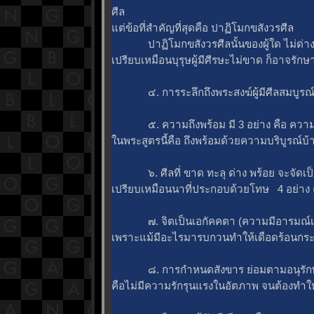
ศีล
ต่ข้อที่สำคัญที่สุดคือ ปาฏิโมกขสังวรศีล
ปาฏิโมกขสังวรศีลนั้นของผู้ใด ไม่ด่างพร้อย
เปรียบเหมือนบุรุษผู้มีศีรษะไม่ขาด ก็อาจร
๔. การระลึกถึงพระสงฆ์ผู้มีศีลสมบูรณ์ด้วยจิ
๕. ความถึงพร้อม มี 3 อย่าง คือ ความบ
นพระสูตรนี้คือ ถึงพร้อมด้วยความบริบูรณ์บ้
๖. ศีลที่ ขาด ทะลุ ด่าง พร้อย จะจัดเป็นศ
เปรียบเหมือนนาที่ประกอบด้วยโทษ 4 อย่าง คือ 
๗. จิตเป็นเอกัคคตา (ความมีอารมณ์เป็นอั
เพราะแม้มีอะไรมารบกวนทำให้เดือดร้อนกระวน
๘. การกําหนดสังขาร ย่อมตามอนุรักษ์ศ
คือไม่มีความรักรุนแรงในอัตภาพ จนต้องทำใ