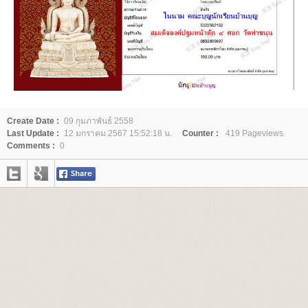
Create Date :
09 กุมภาพันธ์ 2558
Last Update :
12 มกราคม 2567 15:52:18 น.
Counter :
419 Pageviews.
Comments :
0