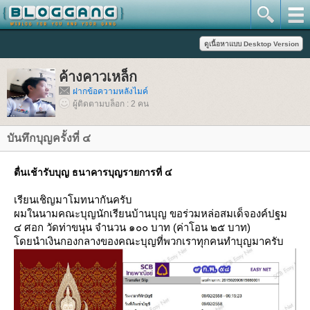
ค้างคาวเหล็ก
ฝากข้อความหลังไมค์
ผู้ติดตามบล็อก : 2 คน
บันทึกบุญครั้งที่ ๔
ตื่นเช้ารับบุญ ธนาคารบุญรายการที่ ๔
เรียนเชิญมาโมทนากันครับ
ผมในนามคณะบุญนักเรียนบ้านบุญ ขอร่วมหล่อสมเด็จองค์ปฐม
๔ ศอก วัดท่าขนุน จำนวน ๑๐๐ บาท (ค่าโอน ๒๕ บาท)
ดยนำเงินกองกลางของคณะบุญที่พวกเราทุกคนทำบุญมาครับ