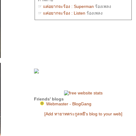
☞
ค่อยากจะร้อง : Superman
ร้องเพลง
☞
ค่อยากจะร้อง : Listen
ร้องเพลง
☞
นับถอยหลังรอวันสูญของบาตรบุแห่งชุมชน
บ้านบาตร
จิปาถะ
☞
เห็ดแชมเปญที่น้ำตกคลองนารายณ์ จันทบุรี
กลเลอรี่ภาพถ่า
☞
เมืองน่านจากวัดพระธาตุเขาน้อยตอนกลางคืน
กลเลอรี่ภาพถ่า
☞
ค่อยากจะร้อง : Out of reach
ร้องเพลง
☞
สิมวัดเชียงทอง หลวงพระบาง
กลเลอรี่ถาพ
ถ่า
☞
ซ้อมใหญ่ริ้วกระบวนพระอิสริยยศฯ 2 พ.ย.
2551
กลเลอรี่ภาพถ่า
☞
เพราะอะไร : piano by tutu pianist
ร้องเพลง
Friends' blogs
Webmaster - BlogGang
[Add ทายาทตระกูลหยี's blog to your web]