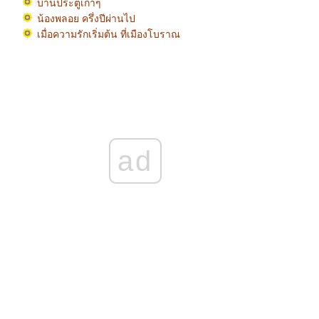
บานประตูเก่าๆ
น้องพลอย ครึ่งปีผ่านไป
เมื่อความรักเริ่มต้น ที่เมืองโบราณ
ป้อมพระสุเมรุ วันฟ้าปลอดฝน
ประกาศ ปิดอาสนวิหารพระนางมารีอาปฏิสนธิ
นิรมล จ.จันทบุรี เพื่อบูรณะ
เมียร์แคทที่เขาดิน
วัดบรมราชากาญจนาภิเษกอนุสรณ์ บางบัวทอง
อ่าววงเดือนในยามเช้า
อ่าวแสงเทียนในวันฟ้าครึ้มฝน
ad
dropped water หยดน้ำลงในน้ำ
ภาพถ่ายที่สวนสมเด็จพระนางเจ้าสิริกิติ์ จตุจักร
Dogtrait น้องแป้ง
พอลล่า เทเลอร์ และ ปาล์มมี่ ในงาน EOS
Privilege Club Party 2008
กุหลาบสีขาว-ชมพู
กุหลาบสีแดง... คลอเพลงหอมกลิ่นกุหลาบ
กุหลาบสีขาว
ครว่าผมหยิ่ง ที่จริงน่ะขี้อาย ขี้กลัวอีกต่างหาก
ฝนตกที่ริมรั้ว
ตึกเรียนเหลืองยาวโน้มน้าวใจให้คนึง (vintage)