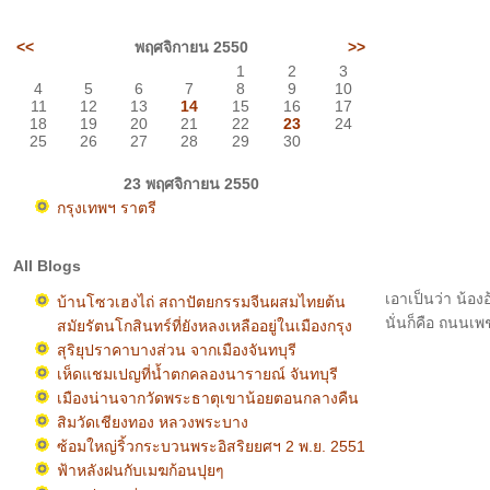
<<
พฤศจิกายน 2550
>>
1
2
3
4
5
6
7
8
9
10
11
12
13
14
15
16
17
18
19
20
21
22
23
24
25
26
27
28
29
30
23 พฤศจิกายน 2550
กรุงเทพฯ ราตรี
All Blogs
เอาเป็นว่า น้อ
บ้านโซวเฮงไถ่ สถาปัตยกรรมจีนผสมไทยต้น
นั่นก็คือ ถนนเ
สมัยรัตนโกสินทร์ที่ยังหลงเหลืออยู่ในเมืองกรุง
สุริยุปราคาบางส่วน จากเมืองจันทบุรี
เห็ดแชมเปญที่น้ำตกคลองนารายณ์ จันทบุรี
เมืองน่านจากวัดพระธาตุเขาน้อยตอนกลางคืน
สิมวัดเชียงทอง หลวงพระบาง
ซ้อมใหญ่ริ้วกระบวนพระอิสริยยศฯ 2 พ.ย. 2551
ฟ้าหลังฝนกับเมฆก้อนปุยๆ