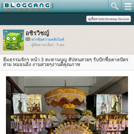
อชิรวิชญ์
ฝากข้อความหลังไมค์
ผู้ติดตามบล็อก : 5 คน
ธีมธรรมจักร หน้า 3 สะพานบุญ สัปทนสวยๆ รับปักชื่อตาลปัตร
่าม หมอนอิง งานสวยๆงานดีคุณภาพ