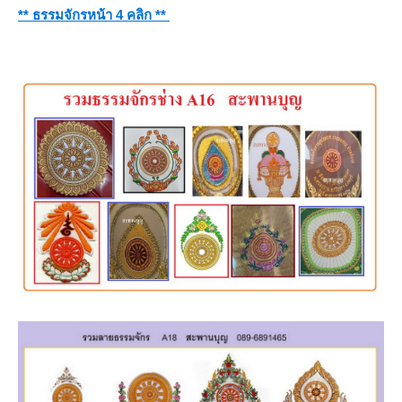
** ธรรมจักรหน้า 4 คลิก **