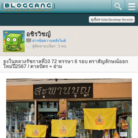
อชิรวิชญ์
ฝากข้อความหลังไมค์
ผู้ติดตามบล็อก : 5 คน
ธงในหลวงรัชกาลที่10 72 พรรษา 6 รอบ ตราสัญลักษณ์ออก
หม่ปี2567 / ตาลปัตร + ย่าม