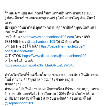
ร้านสะพานบุญ สังฆภัณฑ์ ริมถนนรามอินทรา ปากซอย 109
( ก่อนเลี้ยวเข้าซอยพระยาสุเรนทร์ ) ไม่มีสาขาใดๆ เปิด จันทร์ -
เสาร์
🟥หยุดทุกวันอาทิตย์ ลูกค้าทุกท่าน ดูราคาสินค้าทุกชนิดที่หน้า
เว็บไซท์ได้เล
📌เว็บร้าน :
https://www.saphanboon109.com
ทร : 089-
6891465 line :
@saphanboon109
ส่ @ ด้วย หรือ
📌แอด line ออโต้ คลิก
https://page.line.me/dle1702j?
openQrModal=true
😻TIKTOK
https://www.tiktok.com/@saphanboon109
📌โลเคชั่นร้าน คลิก
https://goo.gl/maps/Fg3bTMmGREnCsWb46
ทำไมใครใครก็ซื้อเครื่องตั้งศาล ของลงเสาเอก ฉัตรเงินฉัตรทอง
พธิ์ ตายาย ผ้าสีผูกศาล พวงมาลัยศาลพระภูมิ
ศาลตายา
ม่านศาล โอ่งเงินโอ่งทอง มาลัยดาวเรือง ที่ร้านสะพานบุญ เพราะ
1. ราคาเปิดเผยจริงใจโปร่งใสแบบ 100% ที่หน้าเว็บไซต์ร้าน
2. มีบริการจัดส่งทั่วไทย ( สำหรับบางสินค้า สอบถามที่ไลน์
@saphanboon109