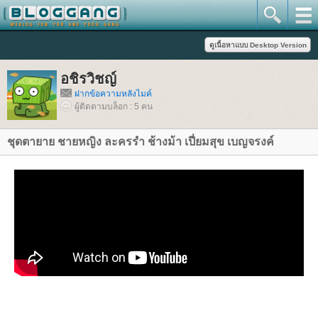
อชิรวิชญ์
ฝากข้อความหลังไมค์
ผู้ติดตามบล็อก : 5 คน
ชุดตายาย ชายหญิง ละครรำ ช้างม้า เปี่ยมสุข เบญจรงค์