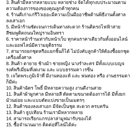
3. สินค้ามีหลากหลายแบบ หลายช่าง จัดได้ทุกงบประมาณตาม
ความต้องการของของคุณลูกค้าทุกคน
4. ร้านดีเก่าแก่รีวิวเยอะมีความเป็นมืออาชีพด้านพิธีงานตั้งศาล
ลงเสาเอก
5. มีหน้าร้านชัดเจนการเดินทางสะดวก ร้านติดรถไฟฟ้าสา
สีชมพูติดถนนใหญ่รามอินทรา
6. ราคาหน้าร้านเท่ากับหน้าเว็บ ทุกคนราคาเดียวกันทั้งออนไลน์
ละออฟไลน์มีความยุติธรรม
7. สามารถยกชุดหรือแยกชิ้นก็ได้ ไม่บังคับลูกค้าให้ต้องซื้อยกชุด
เครื่องตั้งศาล
8. สินค้า ตายาย ช้างม้า ชายหญิง นางรำละคร มีทั้งแบบเบญจ
รงค์พรีเมี่ยมที่งดงาม และ แบบธรรมดา เรซิ่น
9. เจว็ดพระภูมิเจ้าที่ มีงานทองแท้ และ พ่นทอง หรือ งานธรรมดา
ก็มีค่ะ
10. สินค้าฉัตร โพธิ์ มีหลายความสูง งานดีงานสว
11. สินค้าผ้าผูกศาล มีหลายสี ตัดตามขนาดต้องการได้ มีทั้งยก
ม้วนย่อย และแบบตัดแบ่งขายเป็นเมตรๆ
12. สินค้าของลงเสาเอก มีจัดเป็นชุด สะดวก ครบครัน
13. สินค้า ธูปเทียน ร้านเรามีหลากหลา
14. สามารถเรียกแกรปลาล่ามูฟมารับของได้
15. ซื้อจำนวนมาก ติดต่อที่ไลน์ได้ค่ะ