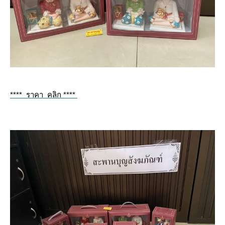
**** ราคา คลิก ****