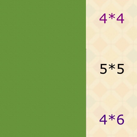
ตาลปัตร รูปพระพุทธเจ้า พระประจำ
วันเกิด สะพานบุญ
สินค้า ธีมดอกบัว ( ต่อ ) สะพานบุญ
หน้า 3 ครอบไตร ตามปัตรรูปดอกบัว
่ามลายดอกบัว
ธีมพญานาค หน้า 3 ตาลปัตร ย่าม
หมอนอิง ครอบไตร ลายพญานาค
สะพานบุญ
ธีมธรรมจักร หน้า 3 สะพานบุญ
สัปทนสวยๆ รับปักชื่อตาลปัตร ย่าม
หมอนอิง งานสวยๆงานดีคุณภาพ
รวมภาพสินค้า ธีมนกยูงกฐิน ต้นกฐิน
นกยูง หน้า 3 สะพานบุญ ครอบไตร
กฐินสวยๆ งานชาววัง รับปักชื่อ
ตาลปัตร
สินค้าเซรามิกส์ กระเบื้อง แก้ว ของ
ตกได้ ขนาดแจกันมุก ลุ้งลอยอังคาร
หน้า 2 ( ตอน31.1 ) สะพานบุญ
รวมภาพงานตาลปัตรสำเร็จรูป
ตาลปัตรกฐิน สะพานบุญ ต่อหน้า 3 -
0896891465