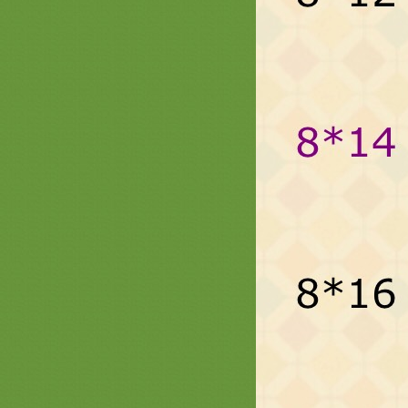
รวมภาพสินค้า ธีมพญานาค หน้า 2
เครื่องบวชพรีเมี่ยม ครอบไตรพรีเมี่
ม กฐินไฮโซ
รวมภาพสินค้า นกยูง หน้า 2 ครอบ
ไตรกฐินสวยๆ เครื่องบวชพระใหม่
ครบชุดสวยๆ กองบวชงามๆ ตาลปัตร
่ามสัปทน
รวมภาพอาสนะแบบต่างๆ สะพานบุญ
ปรดสั่งล่วงหน้า 089-6891465
รวมภาพสินค้าย่ามพระสวยๆ แบบ
ต่างๆ สะพานบุญรามอินทรา
รวมภาพตาลปัตรสวยๆ งานสำเร็จรูป
ร้านสะพานบุญ 089-6891465
งานพระประดับพลอยสวารอฟสกี้
คริสตัล สะพานบุญ รามอินทรา 089-
6891465
รวมภาพ ย่ามพระ ตาลปัตรสวยๆ ลา
พระพุทธเจ้า และสินค้าลายพระ
สะพานบุญ
รีวิวการจัดโต๊ะ ชุดบวชพระใหม่ /
กฐิน หน้า 2 สะพานบุญ