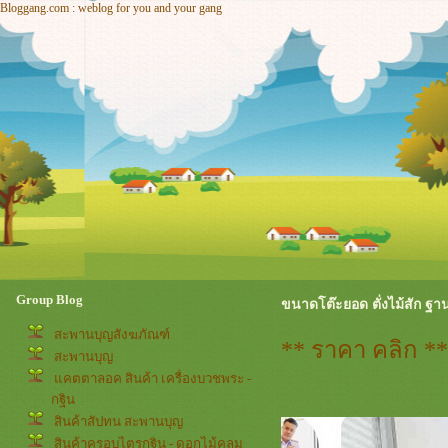
Bloggang.com : weblog for you and your gang
Group Blog
ขนาดโต๊ะยอด ตั่งไม้สัก 
สะพานบุญสังฆภัณฑ์
** ราคา คลิก *
สะพานบุญ
คตตาลอค สินค้า เครื่องบวชพระ -
กฐิน
สินค้าสัปทน สะพานบุญ
สินค้าครอบไตรกฐิน - ดอกไม้คลุม