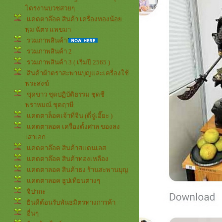
ไตรงานบวชสวยๆ
คตตาล๊อค สินค้า เครื่องทองน้อ
พุ่ม ฉัตร แพขมา
รวมภาพสินค้า
รวมภาพสินค้า 2
รวมภาพสินค้า 3 ( เริ่มปี 2565 )
สินค้าผ้าตราสะพานบุญและเครื่องใช้
พระสงฆ์
ชุดขาว ชุดปฏิบัติธรรม ชุดชี
พราหมณ์ ชุดฤาษี
คตตาล็อคเจ้าที่จีน (ตี่จู่เอี๊ยะ )
คตตาลอค เครื่องตั้งศาล ของลง
เสาเอก
คตตาล๊อค สินค้าสแตนเลส
คตตาล๊อค สินค้าทองเหลือง
คตตาลอค สินค้าธง ร้านสะพานบุญ
คตตาลอค ธูปเทียนต่างๆ
จิปาถะ
ินดีต้อนรับพันธมิตรทางการค้า
อื่นๆ