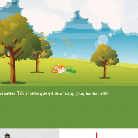
ฐานรองพระ โต๊ะวางพระพุทธรูป สะพานบุญ @saphanboon109
*