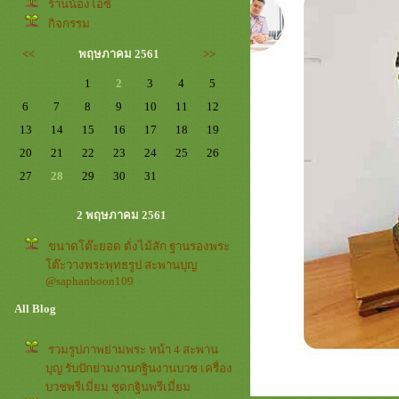
ร้านน้องไอซ์
กิจกรรม
<<
พฤษภาคม 2561
>>
1
2
3
4
5
6
7
8
9
10
11
12
13
14
15
16
17
18
19
20
21
22
23
24
25
26
27
28
29
30
31
2 พฤษภาคม 2561
ขนาดโต๊ะยอด ตั่งไม้สัก ฐานรองพระ
ต๊ะวางพระพุทธรูป สะพานบุญ
@saphanboon109
All Blog
รวมรูปภาพย่ามพระ หน้า 4 สะพาน
บุญ รับปักย่ามงานกฐินงานบวช เครื่อง
บวชพรีเมี่ยม ชุดกฐินพรีเมี่ยม