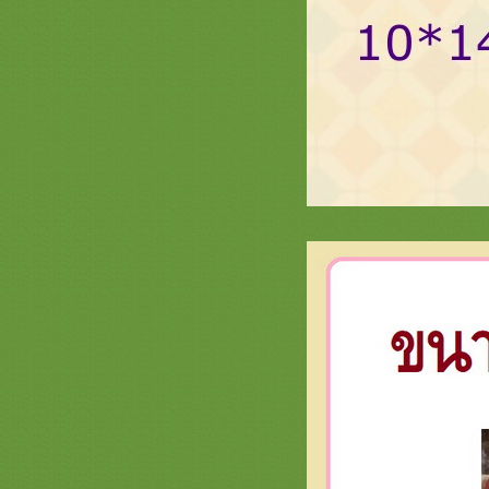
@saphanboon109
ปี2563 รวมภาพธีมพญานาคหน้า1
สะพานบุญ 089-6891465 ครอบไตร
พญานาค ตาลปัตรพญานาค ย่ามลา
พญานาค และอื่นๆ
การจัดตั้งโต๊ะ งานบวชพระใหม่ /
กฐิน จากลูกค้าร้านสะพานบุญ
รามอินทรา
ขนาดโต๊ะยอด ตั่งไม้สัก ฐานรองพระ
ต๊ะวางพระพุทธรูป สะพานบุญ
@saphanboon109
รีวิวการจัดสังฆทานถุงตาข่า
สะพานบุญ ไลน์ : @saphanboon109
รวมภาพธรรมจักร หน้า 1 ครอบไตร
ธรรมจักรสวยๆ สัปทนงามๆ ย่ามพระ
ตาลปัตร รับงานปักชื่อ
รวมภาพธีมดอกบัว - งานบัวศิลปาชีพ
สะพานบุญ หน้า 1 ครอบไตรดอกบัว
สวยๆ เครื่องบวชพระสวยๆ กฐินสวยๆ
รวมภาพงานไม้สวยๆ ประดับกองกฐิน
พุ่มกฐิน ต้นกฐิน สะพานบุญ 089-
6891465