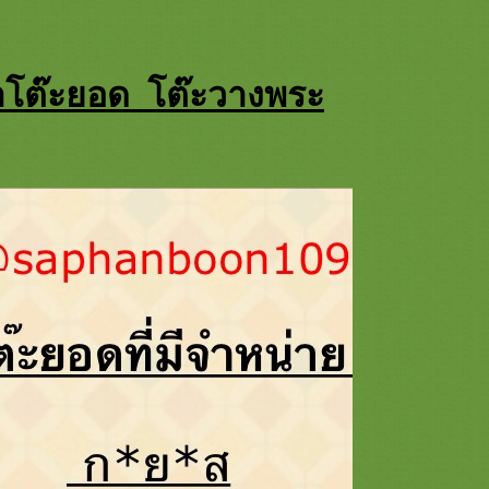
โต๊ะยอด โต๊ะวางพระ