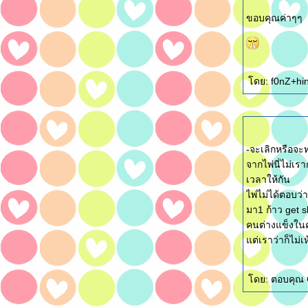
ขอบคุณค่าๆๆ
ดย: f0nZ+hin
-จะเลิกหรือจ
จากไพ่นี่ไม่เร
เวลาให้กัน
ไพ่ไม่ได้ตอบว่าจ
มา1 ก้าว get 
คนต่างแข็งในค
ต่เราว่าก็ไม่เห
ดย: ตอบคุณ 