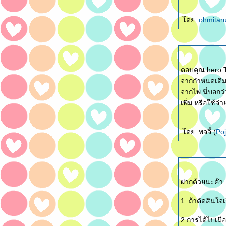
ดย:
ohmitar
ตอบคุณ hero 
จากกำหนดเดิมน
จากไพ่ นี่บอก
เพิ่ม หรือใช้จ่
ดย: พจจี้ (
Po
ฝากด้วยนะค๊า.
1. ถ้าตัดสินใจเ