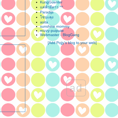
KungGuenter
ค่ฟ้ามีดาว ^^
Paradijs
ซบะคุง
asita
sunshine mommy
mizzy-puipuiie
Webmaster - BlogGang
[Add Pojjy's blog to your web]
ad