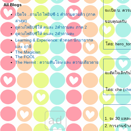
All Blogs
จะเปิด บ. ควรเ
เปิดใจ ..ถามไถ่ ไพ่ยิปซี-1 คำถามตามคิว (ภาค
ล่าสุด)
ขอบคุณครับ
ดูดวงไพ่ยิปซีให้ คนละ 2คำถามคะ ภาค 2
ดูดวงไพ่ยิปซีให้ คนละ 2คำถามคะ
Learning & Experience: ตัวตลก นักมายากล
ดย: hero_to
ละ ฤาษี
The Magician
The FOOL
The Hermit : ความสันโดษ และ ความเดียวดา
จะตัดใจเลิกกั
ดย: che (
ch
ad
1. จะ 30 แหละ
2. การงานข้าง