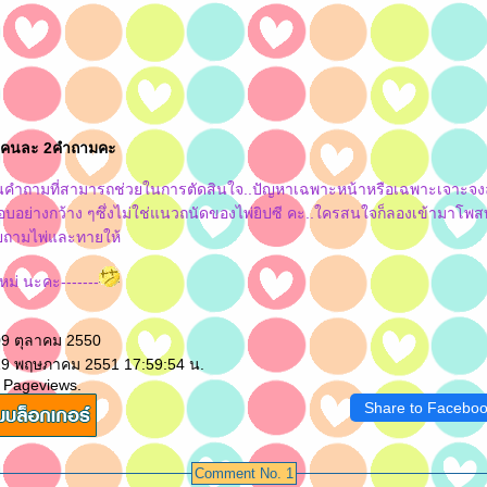
ห้ คนละ 2คำถามคะ
ป็นคำถามที่สามารถช่วยในการตัดสินใจ..ปัญหาเฉพาะหน้าหรือเฉพาะเจาะจง
อบอย่างกว้าง ๆซึ่งไม่ใช่แนวถนัดของไพ่ยิปซี คะ..ใครสนใจก็ลองเข้ามาโพส
ยถามไพ่และทายให้
ใหม่ นะคะ-------
09 ตุลาคม 2550
 19 พฤษภาคม 2551 17:59:54 น.
 Pageviews.
Share to Facebo
Comment No. 1