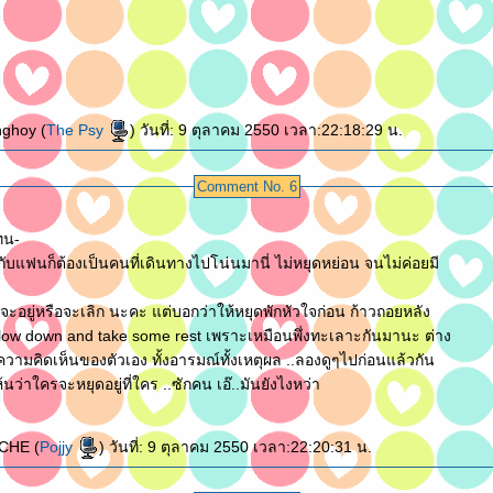
ghoy (
The Psy
) วันที่: 9 ตุลาคม 2550 เวลา:22:18:29 น.
Comment No. 6
ะทน-
ากับแฟนก็ต้องเป็นคนที่เดินทางไปโน่นมานี่ ไม่หยุดหย่อน จนไม่ค่อยมี
ะอยู่หรือจะเลิก นะคะ แต่บอกว่าให้หยุดพักหัวใจก่อน ก้าวถอยหลัง
slow down and take some rest เพราะเหมือนพึ่งทะเลาะกันมานะ ต่าง
วามคิดเห็นของตัวเอง ทั้งอารมณ์ทั้งเหตุผล ..ลองดูๆไปก่อนแล้วกัน
้นว่าใครจะหยุดอยู่ที่ใคร ..ซักคน เอ๊..มันยังไงหว่า
CHE (
Pojjy
) วันที่: 9 ตุลาคม 2550 เวลา:22:20:31 น.