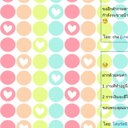
ขออีกคำถามตา
กำลังจะขายบ้าน
ดย: che (
ch
ฝากด้วยคนค่า
1 งานที่ทำอยู่นี
2 การเงินจะดี
ขอบพระคุณมา
ดย:
สมรัศม