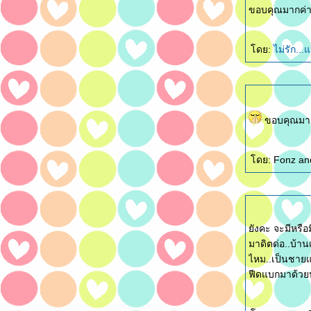
ขอบคุณมากค่
ดย:
ไม่รัก...
ขอบคุณมาก
ังคะ จะมีหรือ
มาดิตด่อ..บ้า
ไหม..เป็นชายแก
ฟีดแบกมาด้วยน