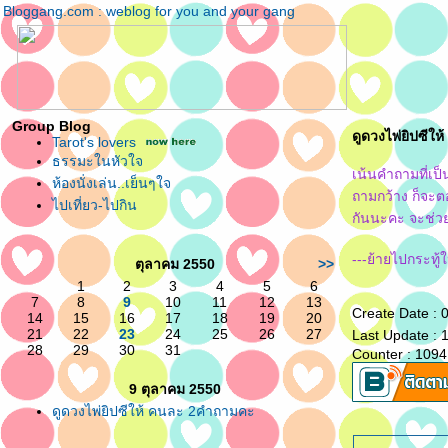
Bloggang.com : weblog for you and your gang
Group Blog
ดูดวงไพ่ยิปซีใ
Tarot's lovers
ธรรมะในหัวใจ
เน้นคำถามที่เ
ห้องนั่งเล่น..เย็นๆใจ
ถามกว้าง ก็จะต
ไปเที่ยว-ไปกิน
กันนะคะ จะช่ว
---ย้ายไปกระทู้
ตุลาคม 2550
>>
1
2
3
4
5
6
7
8
9
10
11
12
13
Create Date : 
14
15
16
17
18
19
20
21
22
23
24
25
26
27
Last Update :
28
29
30
31
Counter : 1094
9 ตุลาคม 2550
ดูดวงไพ่ยิปซีให้ คนละ 2คำถามคะ