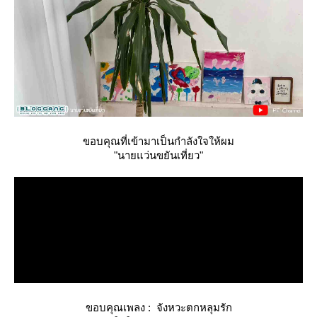
ขอบคุณที่เข้ามาเป็นกำลังใจให้ผม
"นายแว่นขยันเที่ยว"
ขอบคุณเพลง : จังหวะตกหลุมรัก