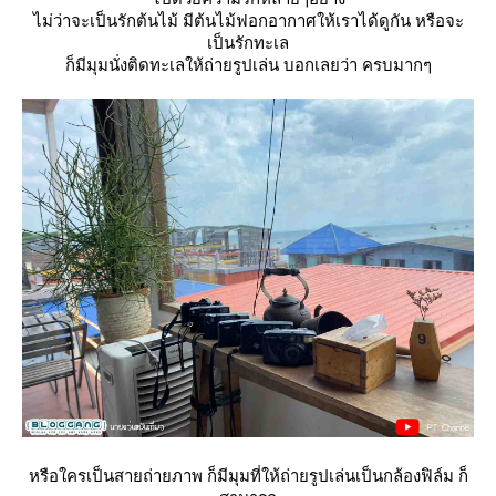
ไม่ว่าจะเป็นรักต้นไม้ มีต้นไม้ฟอกอากาศให้เราได้ดูกัน หรือจะ
เป็นรักทะเล
ก็มีมุมนั่งติดทะเลให้ถ่ายรูปเล่น บอกเลยว่า ครบมากๆ
หรือใครเป็นสายถ่ายภาพ ก็มีมุมที่ให้ถ่ายรูปเล่นเป็นกล้องฟิล์ม ก็