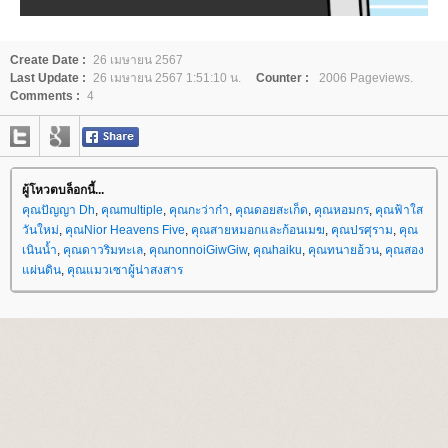
Create Date :
26 เมษายน 2567
Last Update :
26 เมษายน 2567 1:51:10 น.
Counter :
2006 Pageviews.
Comments :
4
ผู้โหวตบล็อกนี้...
คุณปัญญา Dh
,
คุณmultiple
,
คุณกะว่าก๋า
,
คุณดอยสะเก็ด
,
คุณหอมกร
,
คุณฟ้าใส
วันใหม่
,
คุณNior Heavens Five
,
คุณสายหมอกและก้อนเมฆ
,
คุณปรศุราม
,
คุณ
เนินน้ำ
,
คุณดาวริมทะเล
,
คุณnonnoiGiwGiw
,
คุณhaiku
,
คุณทนายอ้วน
,
คุณสอง
ผ่นดิน
,
คุณแมวเซาผู้น่าสงสาร