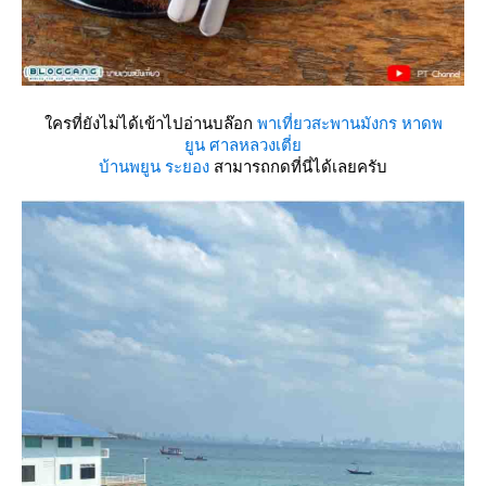
ครที่ยังไม่ได้เข้าไปอ่านบล๊อก
พาเที่ยวสะพานมังกร หาดพ
ูน ศาลหลวงเตี่
บ้านพยูน ระยอง
สามารถกดที่นี่ได้เลยครับ