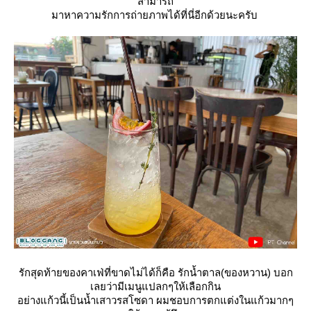
สามารถ
มาหาความรักการถ่ายภาพได้ที่นี่อีกด้วยนะครับ
รักสุดท้ายของคาเฟ่ที่ขาดไม่ได้ก็คือ รักน้ำตาล(ของหวาน) บอก
เลยว่ามีเมนูแปลกๆให้เลือกกิน
อย่างแก้วนี้เป็นน้ำเสาวรสโซดา ผมชอบการตกแต่งในแก้วมากๆ