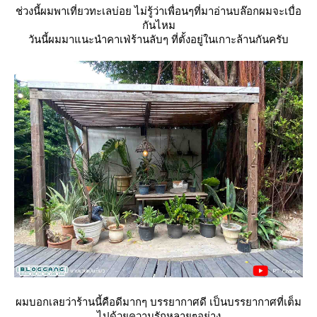
ช่วงนี้ผมพาเที่ยวทะเลบ่อย ไม่รู้ว่าเพื่อนๆที่มาอ่านบล๊อกผมจะเบื่อ
กันไหม
วันนี้ผมมาแนะนำคาเฟ่ร้านลับๆ ที่ตั้งอยู่ในเกาะล้านกันครับ
ผมบอกเลยว่าร้านนี้คือดีมากๆ บรรยากาศดี เป็นบรรยากาศที่เต็ม
ไปด้วยความรักหลายๆอย่าง