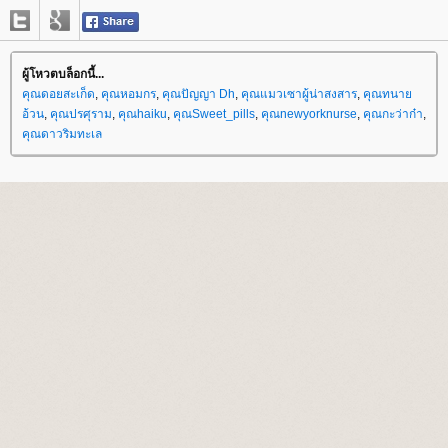
ผู้โหวตบล็อกนี้...
คุณดอยสะเก็ด
,
คุณหอมกร
,
คุณปัญญา Dh
,
คุณแมวเซาผู้น่าสงสาร
,
คุณทนา
อ้วน
,
คุณปรศุราม
,
คุณhaiku
,
คุณSweet_pills
,
คุณnewyorknurse
,
คุณกะว่าก๋า
,
คุณดาวริมทะเล