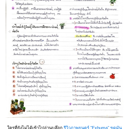
ครที่ยังไม่ได้เข้าไปอ่านบล๊อก
รีวิวภาพยนตร์ "Exhuma" ขุดมัน