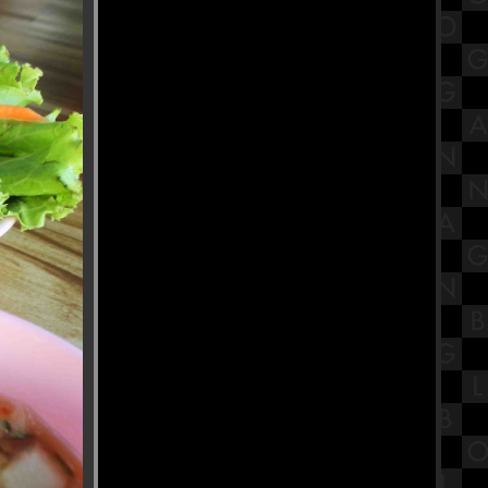
ภาษาไทย เรื่องชนิดของคำภาษาไท
สักการะ "หลวงปู่สุด สิริธโร" องค์
หญ่ วัดกาหลง สมุทรสาคร
ร้านก๋วยเตี๋ยวเนื้อตุ๋น "น้องเบียร์"
ทีเด็ดย่านพุทธมณฑลสาย1
รีวิวภาพยนตร์ "Venom : The Last
Dance" เวน่อม : มหาศึกอสูรอหังการ
ไหว้ศาลเจ้าจีนศักดิ์สิทธิ์ย่านบางหว้า
ฝั่งธน ศาลขุนด่านเจ้าพ่อเสือ
ร้านอาหารเก่าแก่ติดถนนธนบุรี-
ปากท่อ ร้านอาหารลูกปลา สมุทรสาคร
สรุปวิชาวิทยาการจัดการเรียนรู้ เรื่อง
ทฤษฎีการเรียนรู้
วัดเฉลิมพระเกียรติวรวิหาร วัดดัง
นนทบุรี ที่เที่ยวใกล้กรุงเทพ งดงาม
สไตล์ไทยจีน
ร้านบะหมี่ในตำนาน ติดMRTวัด
มังกร กับบะหมีจับกัง เยาวราชเจ้าเก่า
สรุปวิชาเคมีชั้นมัธยมศึกษาตอน
ปลาย (ม.4) เรื่องพันธะเคมี
ชมวิว 360 องศา ที่พระจุฬามณีเจดี