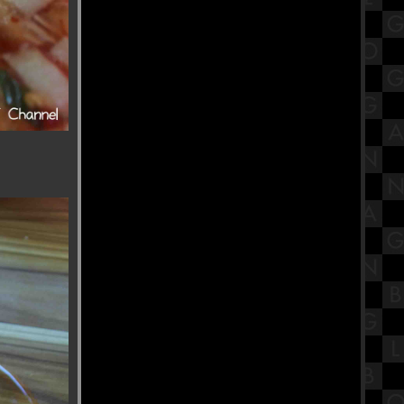
วัดคิรีวงค์ นครสวรรค์
หมาล่าชั่งกิโล ร้านใหม่ ชามใหญ่(大
碗麻辣烫) Huge bowl สาขาอิสรภาพ
รีวิวภาพยนตร์ "The Substance" สว
สลับร่าง
"งานนวราตรี 2567" พิธีแห่ วัดพระศรี
มหาอุมาเทวี (วัดแขกคลองสี่)
พากินเจที่โรงเรียนวุฒิวิทยาสนับสนุน
การศึกษากับโรงเจเปาฮกตั้ว ชลบุรี
สรุปวิชาสังคมไทยสังคมโลกใน
ศตวรรษที่ 21 เรื่องโขนพระราชทาน
สืบมรรคา
เทศกาลกินเจ โรงเจโพธิ์ง่วนตึ๊ง จีถ่ง
เกาะ นครปฐม
ร้านข้าวต้มในตำนาน ร้านนายง้วน
สาธุประดิษฐ์ พระราม 3
รีวิวภาพยนตร์ "Never Let Go" ผูกเป็น
หลุดตา
เรื่องเล่า "ท้าวเวสสุวรรณ" วัดไผ่
จระเข้ นครปฐม