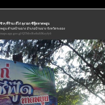
ิวๆ ที่ร้าน เจ๊ไก่ ลุงวอก ซีฟู๊ดหาดพยูน
หาดพยูน ตำบลบ้านฉาง อำเภอบ้านฉาง จังหวัดระยอง
//maps.app.goo.gl/QTMtvRw8u9JKoyfy6