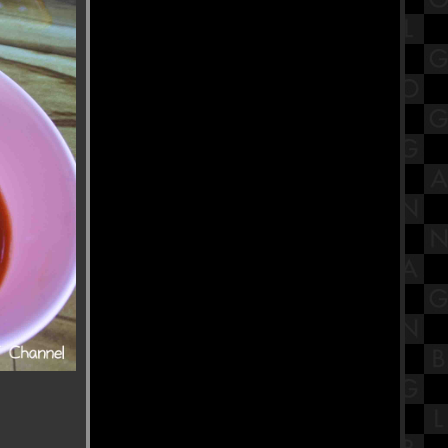
ร้านข้าวต้มต้นตำหรับ บางลำพู ร้าน
ข้าวต้มเพ่งเพ้ง สาขา1วัดมกุ
สรุปวิชาคณิตศาสตร์ชั้นมัธยมศึกษา
ตอนปลาย (ม.5) รวมสูตรตรีโกณมิติ
กราบขอพร "เจ้าแม่ทับทิม" ศาลเจ้า
ม่ทับทิม เชิงสะพาน​ซังฮี้ ตุ๊ยบ่วยเต๊ง
เหนี่ยง
ร้านไก่ย่าง สารคาม อาหารอีสานรส
ซบ ตัวเมืองบางเลน นครปฐม
รีวิวภาพยนตร์ "Taklee Genesis"
ตาคลี เจเนซิส หนังดีที่ห้ามพาดชม
เทศกาลคเณศจตุรถี เปิดความเป็นมา
พร้อมวิธีบูชาพระพิฆเนศให้ชีวิต
รุ่งเรือง
ครัวบ้านต้นไม้ ซีฟู้ด เพชรบุรี สด
อร่อย และดีสมคำล่ำลือ
สรุปวิชาคณิตศาสตร์ชั้นมัธยมศึกษา
ตอนปลาย (ม.5) เรื่องตรีโกณมิติ
วัดศิลปะมอญ(พม่า) ที่คนไทยไม่ค่อ
รู้จัก วัดศิริมงคล สมุทรสาคร
ถนนสายนี้มีตะพาบ ประจำหลัก