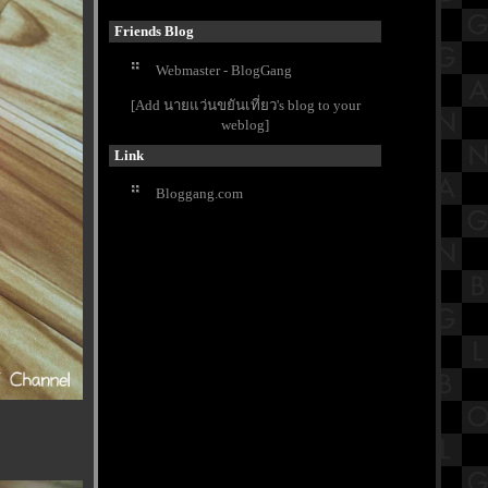
มาก กับร้านChester's
รีวิวภาพยนตร์ "Terrifier 3" เทอร์ริไฟ
Friends Blog
เออร์ 3 ธีสุดของความหฤโหด
Webmaster - BlogGang
ดูพลุใจกลางเมือง กับงาน Vijit Chao
Phraya Thailand 2024
[Add นายแว่นขยันเที่ยว's blog to your
สถานที่ใหม่สายแคมป์ปิ้ง ไร่ปัทมา
weblog]
จุดกางเต็นท์ เล่นน้ำ เพชรบุรี
Link
สรุปวิชาคณิตศาสตร์ ชั้นประถมศึกษา
ตอนปลาย (ป.5) เรื่องทศนิยม
Bloggang.com
บูชาตาไข่ภาคกลาง ที่วัดท่าเจดี
สองพี่น้อง สุพรรณบุรี
Dearest Readers,ด้วยรักและเติบโต
Mini Exhibition ฉลองครบรอบ 9 ปี
P.S.
รีวิวภาพยนตร์ "My Hero Academia:
You're Next" มายฮีโร่อคาเดเมี
เชิดมังกรประเพณีชักพระทางน้ำ แห่
เรืออัญเชิญพระบรมสารีริกธาตุ วัด
นางชี
กินปลาทูทอดร้านเพื่อนแม่ ที่ร้านแดง
ริมน้ำ สมุทรสงคราม
นวข้อสอบเข้า มัธยมศึกษาปีที่1 วิชา