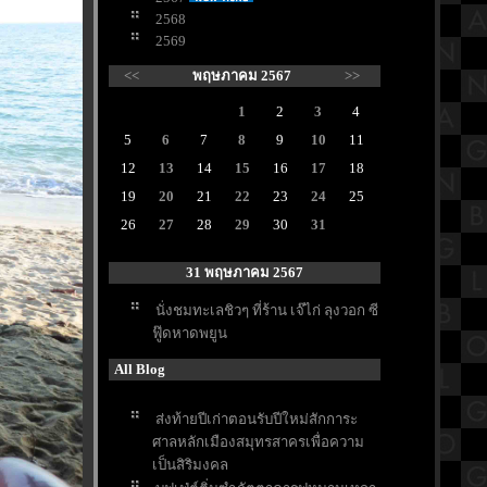
2568
2569
<<
พฤษภาคม 2567
>>
1
2
3
4
5
6
7
8
9
10
11
12
13
14
15
16
17
18
19
20
21
22
23
24
25
26
27
28
29
30
31
31 พฤษภาคม 2567
นั่งชมทะเลชิวๆ ที่ร้าน เจ๊ไก่ ลุงวอก ซี
ฟู๊ดหาดพยูน
All Blog
ส่งท้ายปีเก่าตอนรับปีใหม่สักการะ
ศาลหลักเมืองสมุทรสาครเพื่อความ
เป็นสิริมงคล