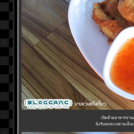
เปิดด้วยอาหารจานแรก
นั่งรับลมทะเลยามเย็น