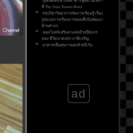
บุฟเฟ่ต์ติ่มซำภัตตาคารฟูหมานเหลา
ที่ The Twin Towers Hotel
สรุปวิชาวิทยาการจัดการเรียนรู้ เรื่อง
รูปแบบการเรียนการสอนที่เน้นพัฒนา
ด้านต่างๆ
ลอดโบสถ์เสริมดวงส่งท้ายปีมังกร
ทอง ที่วัดนาคปรก ภาษีเจริญ
อาหารเพื่อสุขภาพส่งท้ายปี กับ
Wellness Green Shop สาขาวิภาวดี
รีวิวภาพยนตร์ "Wai Noom 2544" วั
หนุ่ม 2544 จะเอาเหล็กหรือเอาเอ็น
เปิดตำนานศาลเจ้าปึงเถ่ากง ศาลเจ้า
พ่อต้นไทร ทางเข้าท่าเรือวัดโพธิ์
ไอศครีม รสพระธรรม ปฐมธรรมรักษ์
ad
วัดโพรงมะเดื่อ นครปฐม
สรุปวิชาเคมีชั้นมัธยมศึกษาตอน
ปลาย (ม.4) เรื่องพันธะโคเวเลนต์
พามาเที่ยววัดทำบุญแต่ไม่ได้แค่บุญ
ได้ความสดชื่นและอร่อย ที่วัดโพรง
มะเดื่อ นครปฐม
ชุดเอาใจคุณหนู!!! ไม่เผ็ดแต่...เด็ด