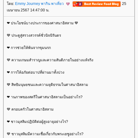
ดย:
Emmy Journey พากิน พาเที่ยว
25
เมษายน 2567 14:47:00 น.
❤ ประโยชน์บางประการของศาสนาอิสลาม 💙
💙 ประตูสู่สรวงสวรรค์ชั่วนิจนิรันดร
❤ การช่วยให้พ้นจากขุมนรก
💙 ความเกษมสำราญและความสันติภายในอย่างแท้จริง
❤ การให้อภัยต่อบาปที่ผ่านมาทั้งปวง
💙 สิทธิมนุษยชนและความยุติธรรมในศาสนาอิสลาม
❤ านภาพของสตรีในศาสนาอิสลามเป็นอย่างไร?
💙 ครอบครัวในศาสนาอิสลาม
❤ ชาวมุสลิมปฏิบัติต่อผู้สูงอายุอย่างไร?
💙 ชาวมุสลิมมีความเชื่อเกี่ยวกับพระเยซูอย่างไร?