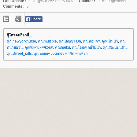
Last Update :
3 กรกฎาคม 2567 0:35:44 น.
Counter :
1162 Pageviews.
Comments :
6
ผู้โหวตบล็อกนี้...
คุณnewyorknurse
,
คุณmultiple
,
คุณปัญญา Dh
,
คุณหอมกร
,
คุณเนินน้ำ
,
คุณ
ทนายอ้วน
,
คุณtuk-tuk@korat
,
คุณhaiku
,
คุณโฮมสเตย์ริมน้ำ
,
คุณสองแผ่นดิน
,
คุณSweet_pills
,
คุณEmmy Journey พากิน พาเที่ยว