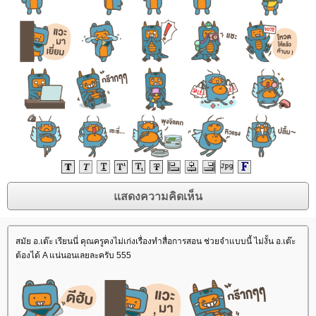
สมัย อ.เต๊ะ เรียนนี่ คุณครูคงไม่เก่งเรื่องทำสื่อการสอน ช่วยจำแบบนี้ ไม่งั้น อ.เต๊ะ
ต้องได้ A แน่นอนเลยละครับ 555