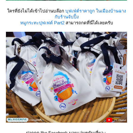
ครที่ยังไม่ได้เข้าไปอ่านบล๊อก
บุฟเฟ่ต์ราคาถูก ในเมืองบ้านฉาง
กับร้านจับปิ้ง
หมูกระทะปุฟเฟต์ Part2
สามารถกดที่นี่ได้เลยครับ
ฝากกด like Facebook นายแว่นขยันเที่ยว :