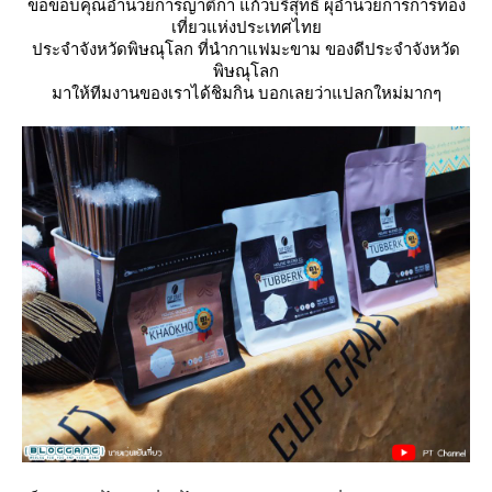
ขอขอบคุณอำนวยการญาติกา แก้วบริสุทธิ์ ผุ็อำนวยการการท่อง
เที่ยวแห่งประเทศไท
ประจำจังหวัดพิษณุโลก ที่นำกาแฟมะขาม ของดีประจำจังหวัด
พิษณุโลก
มาให้ทีมงานของเราได้ชิมกิน บอกเลยว่าแปลกใหม่มากๆ