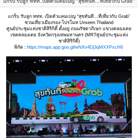
กร็บ รับลูก ททท. เปิดตัวแคมเปญ “สุขทันที…ที่เที่ยวกับ Grab"
กร็บ รับลูก ททท. เปิดตัวแคมเปญ “สุขทันที…ที่เที่ยวกับ Grab"
ชวนเที่ยวเมืองรอง-โปรโมท Unseen Thailand
ศูนย์ประชุมแห่งชาติสิริกิติ์
ตั้งอยู่ ถนนรัชดาภิเษก แขวงคลองเต
เขตคลองเตย จังหวัดกรุงเทพมหานคร (MRTศูนย์ประชุมแห่ง
ชาติสิริกิติ์)
พิกัด :
https://maps.app.goo.gl/wNXv4Dj3qMXXPxcH6