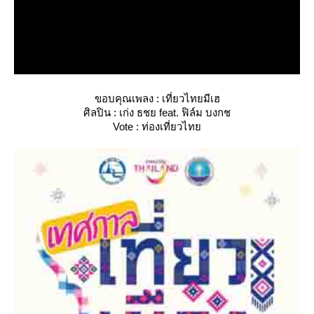
ขอบคุณเพลง : เที่ยวไทยมีเฮ
ศิลปิน : เก่ง ธชย feat. ฟิล์ม บงกช
Vote : ท่องเที่ยวไท