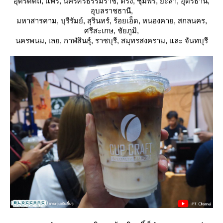
อุตรดิตถ์, แพร่, นครศรีธรรมราช, ตรัง, ชุมพร, ยะลา, อุดรธานี,
อุบลราชธานี,
มหาสารคาม, บุรีรัมย์, สุรินทร์, ร้อยเอ็ด, หนองคาย, สกลนคร,
ศรีสะเกษ, ชัยภูมิ,
นครพนม, เลย, กาฬสินธุ์, ราชบุรี, สมุทรสงคราม, และ จันทบุรี