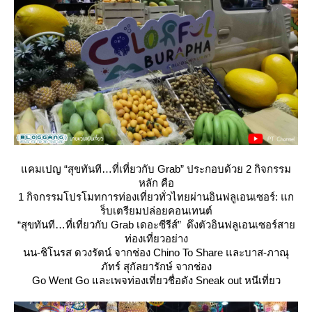
คมเปญ “สุขทันที…ที่เที่ยวกับ Grab” ประกอบด้วย 2 กิจกรรม
หลัก คือ
1 กิจกรรมโปรโมทการท่องเที่ยวทั่วไทยผ่านอินฟลูเอนเซอร์: แก
ร็บเตรียมปล่อยคอนเทนต์
“สุขทันที…ที่เที่ยวกับ Grab เดอะซีรีส์” ดึงตัวอินฟลูเอนเซอร์สา
ท่องเที่ยวอย่าง
นน-ชิโนรส ดวงรัตน์ จากช่อง Chino To Share และบาส-ภาณุ
ภัทร์ สุกัลยารักษ์ จากช่อง
Go Went Go และเพจท่องเที่ยวชื่อดัง Sneak out หนีเที่ยว