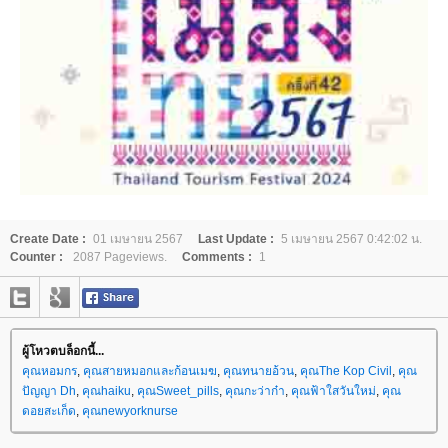
Create Date :
01 เมษายน 2567
Last Update :
5 เมษายน 2567 0:42:02 น.
Counter :
2087 Pageviews.
Comments :
1
ผู้โหวตบล็อกนี้...
คุณหอมกร
,
คุณสายหมอกและก้อนเมฆ
,
คุณทนายอ้วน
,
คุณThe Kop Civil
,
คุณ
ปัญญา Dh
,
คุณhaiku
,
คุณSweet_pills
,
คุณกะว่าก๋า
,
คุณฟ้าใสวันใหม่
,
คุณ
ดอยสะเก็ด
,
คุณnewyorknurse