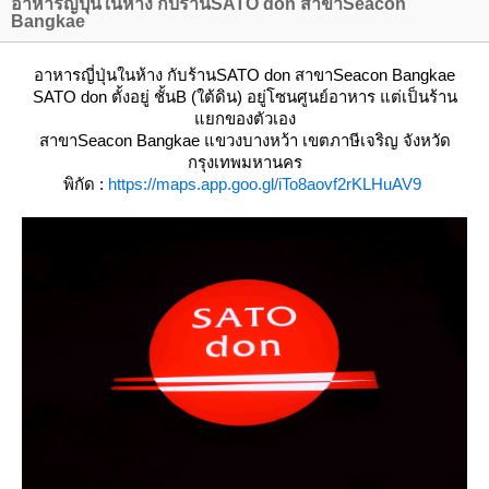
อาหารญี่ปุ่นในห้าง กับร้านSATO don สาขาSeacon
Bangkae
อาหารญี่ปุ่นในห้าง กับร้านSATO don สาขาSeacon Bangkae
SATO don
ตั้งอยู่ ชั้นB (ใต้ดิน) อยู่โซนศูนย์อาหาร แต่เป็นร้าน
กของตัวเอง
สาขาSeacon Bangkae แขวงบางหว้า เขตภาษีเจริญ จังหวัด
กรุงเทพมหานคร
พิกัด :
https://maps.app.goo.gl/iTo8aovf2rKLHuAV9