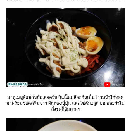
มาดูเมนูที่ผมกินกันเลยครับ วันนี้ผมเลือกกินเป็นข้าวหน้าไก่ทอด
มาพร้อมซอดคลีมขาว ผักดองญุี่ปุ่น และไข่ต้ม1ลูก บอกเลยว่าไม่
สั่งชุดก็อิมมากๆ