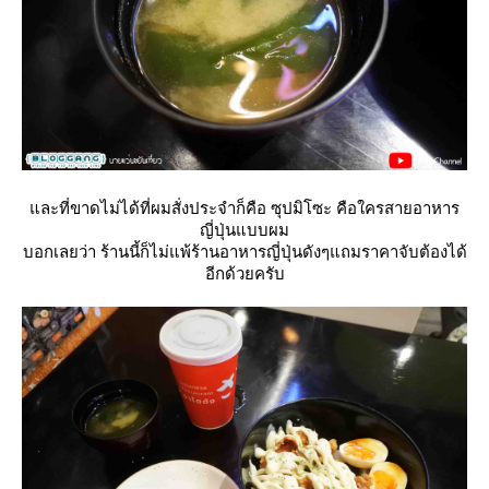
ละที่ขาดไม่ได้ที่ผมสั่งประจำก็คือ ซุปมิโซะ คือใครสายอาหาร
ญี่ปุ่นแบบผม
บอกเลยว่า ร้านนี้ก็ไม่แพ้ร้านอาหารญี่ปุ่นดังๆแถมราคาจับต้องได้
อีกด้วยครับ