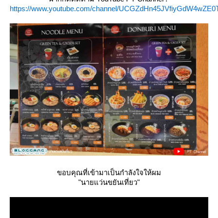
https://www.youtube.com/channel/UCGZdHn45JVfiyGdW4wZE0
ขอบคุณที่เข้ามาเป็นกำลังใจให้ผม
"นายแว่นขยันเที่ยว"