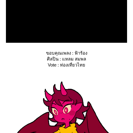
ขอบคุณเพลง : ฟ้าร้อง
ศิลปิน : แหลม สมพล
Vote : ท่องเที่ยวไท