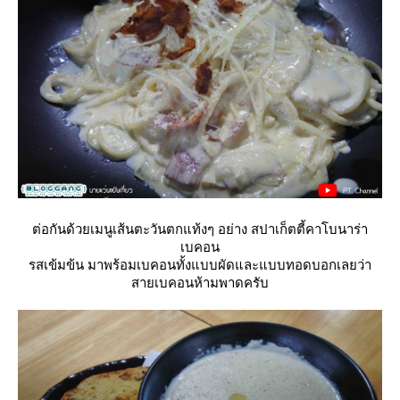
ต่อกันด้วยเมนูเส้นตะวันตกแท้งๆ อย่าง สปาเก็ตตี้คาโบนาร่า
เบคอน
รสเข้มข้น มาพร้อมเบคอนทั้งแบบผัดและแบบทอดบอกเลยว่า
สายเบคอนห้ามพาดครับ