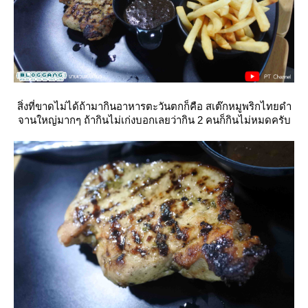
สิ่งที่ขาดไม่ได้ถ้ามากินอาหารตะวันตกก็คือ สเต๊กหมูพริกไทยดำ
จานใหญ่มากๆ ถ้ากินไม่เก่งบอกเลยว่ากิน 2 คนก็กินไม่หมดครับ