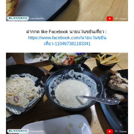
ฝากกด like Facebook นายแว่นขยันเที่ยว :
https://www.facebook.com/นายแว่นขยัน
เที่ยว-110467381183341