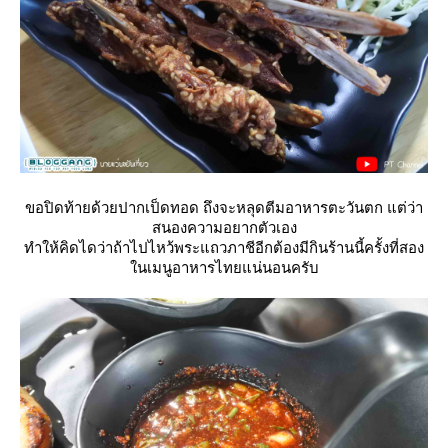
ขอปิดท้ายด้วยปากเป็ดทอด ถึงจะหลุดตีมอาหารตะวันตก แต่ว่า
สนองความอยากตัวเอง
ทำให้คิดไดว่าถ้าไปไหว้พระแถวภาชีอีกต้องมีกินร้านนี้ครั้งที่สอง
นเมนูอาหารไทยแน่นอนครับ