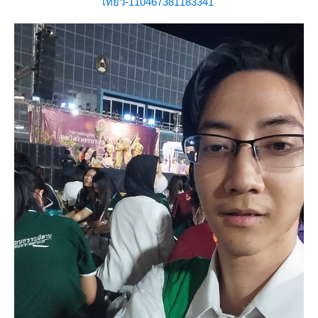
เที่ยว-110467381183341