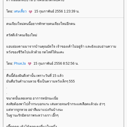
ถ้า ถนนนี้กลับบ้าน บางคนไม่ได้กลับครับ
ดย:
เศษเสี้ยว
15 กุมภาพันธ์ 2556 1:23:39 น.
คนเจียงใหม่คนนี้อยากทักทายคนเจียงใหม่อีกคน
สวัสดีเจ้าคนเจียงใหม่
อบย่องตามมาจากบ้านคุณมัดใจ เจ้าของเค้าไม่อยู่จ้า และยังแอบอ่านความ
หวังของชีวิตไปแล้วด้วย กดไลท์ให้นะคะ
ดย:
PhueJa
15 กุมภาพันธ์ 2556 8:52:56 น.
คืนนี้ต้องฝันดีเท่านั้น เพราะวันที่ 15 แล้ว
มันคือวันคำนวนหวย ซึ่งเป็นความหวังเล็กๆ 555
.
.
ขนาดนั้นเลยเหรอ อาการหนักนะเนี่
สงสัยต้องพาไปถ้ำกระบอกแระ เล่นหวยจนเข้ากระแสเลือดแล้วอ่ะ ฮ่าๆ
ต่หากถูกหวย อย่าลืมมาแบ่งกันบ้างนะ
นฐานะรักมิตรภาพระหว่างเรา เอิ๊กๆ
กรี๊ดดดด เค้าได้ลอตเตอรี่มาใบหนึ่ง