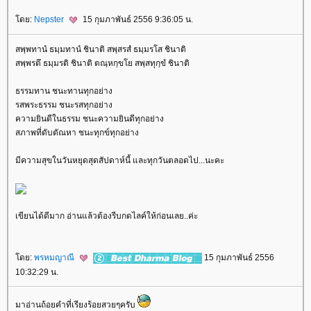
ดย:
Nepster
15 กุมภาพันธ์ 2556 9:36:05 น.
สพฺพทานํ ธมฺมทานํ ชินาติ สพฺสรสํ ธมฺมรโส ชินาติ
สพฺพรตึ ธมฺมรติ ชินาติ ตณฺหกฺขโย สพฺสทุกฺขํ ชินาติ
ธรรมทาน ชนะทานทุกอย่าง
รสพระธรรม ชนะรสทุกอย่าง
ความยินดีในธรรม ชนะความยินดีทุกอย่าง
สภาพที่ดับตัณหา ชนะทุกข์ทุกอย่าง
มีความสุขในวันหยุดสุดสัปดาห์นี้ และทุกวันตลอดไป...นะคะ
เขียนได้ดีมาก อ่านแล้วต้องรีบกดไลค์ให้ก่อนเลย..ค่ะ
ดย:
พรหมญาณี
15 กุมภาพันธ์ 2556
10:32:29 น.
มาอ่านถ้อยคำที่เรียงร้อยสวยๆครับ