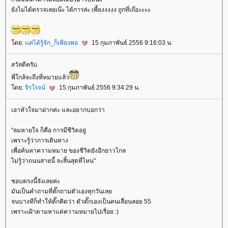
ังไม่ได้ตรวจเลยเน๊ะ ได้การล่ะ เพี้ยงงงงง ถูกที่เถ๊อะะะะ
ดย:
ค่ได้รู้จัก_ก็เพียงพอ
15 กุมภาพันธ์ 2556 9:16:03 น.
สวัสดีครับ
พี่ใกล้จะถึงที่หมายแล้ว
ดย:
จิรโรจน์
15 กุมภาพันธ์ 2556 9:34:29 น.
เอาหัวใจมาฝากค่ะ และอยากบอกว่า
"ลมหายใจ ก็คือ การมีชีวิตอยู่
เพราะรู้ว่าการเดินทาง
เพื่อค้นหาความหมาย ของชีวิตยังอีกยาวไกล
ไม่รู้ว่าถนนสายนี้ จะสิ้นสุดที่ไหน"
ชอบตรงนี้จังเลยค่ะ
มันเป็นคำถามที่ตั๊กถามตัวเองทุกวันเล
จนบางทีก็ทำให้ตั๊กคิดว่า ตัวตั๊กเองเป็นคนเลื่อนลอย 55
เพราะเฝ้าตามหาแต่ความหมายไปเรื่อย :)