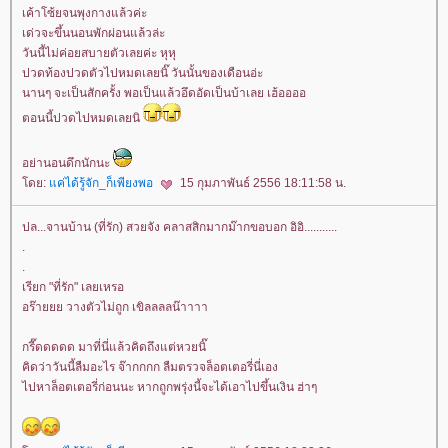
เค้าโซ้ยจนพุงกางแล้วค่ะ
เด่วจะขึ้นนอนพักผ่อนแล้วล่ะ
วันนี้ไม่ค่อยสบายตัวเลยค่ะ หุหุ
ปวดท้องปวดตัวไปหมดเลยนิ๊ วันนั้นของเดือนอ่ะ
นานๆ จะเป็นสักครั้ง พอเป็นแล้วอึดอัดเป็นบ้าเลย เฮ้ออออ
ตอนนี้ปวดไปหมดเลยนิ
อย่านอนดึกนักนะ
ดย:
ค่ได้รู้จัก_ก็เพียงพอ
15 กุมภาพันธ์ 2556 18:11:58 น.
ปล...จานบ้าน (ที่รัก) สวยจัง คลาสสิกมากม๊ากขอบอก อิอิ...........
.
.
เรียก "ที่รัก" เลยเหรอ
อร๊ายยย วางตัวไม่ถูก เขิลลลลน๊าาาา
กรี๊ดดดดด มาที่นี่แล้วคิดถึงแต่หวยนิ๊
คิดว่าวันนี้ลืมอะไร จ๊ากกกก ลืมตรวจล็อตเตอรี่นี่เอง
ไปหาล็อตเตอรี่ก่อนนะ หากถูกพรุ่งนี้จะได้เอาไปขึ้นเงิน ฮ่าๆ