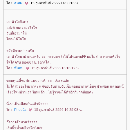
ดย:
ดุหยง
15 กุมภาพันธ์ 2556 14:30:16 น.
เอาหัวใจสีแดง
ฝงด้วยความจริงใจ
วันนี้เอามาให้
จจะได้โตโต
สวัสดียามบ่ายครับ
เอาหัวใจมาฝากนะครับ อยากจะบอกว่าใช้โปรแกรมFF ผมไม่สามารถกดหัวใจ
ห้ได้ครับ ต้องเข้าIE จึงกดได้...
ดย:
พันคม
15 กุมภาพันธ์ 2556 16:16:12 น.
ขอบคุณที่ชมค่ะ แบบว่าบร้ายอ .. ล้อเล่นค่ะ
ไม่ได้สวยอะไรมากค่ะ แค่ชอบจับด้ายจับเข็มตอนอากาศเย็นๆ ช่วงก่อน แต่ตอนนี้
เจียงใหม่บ้านเรา ร้อนแล้ว .. ไม่รู้ว่าจะได้ทำอีกกี่มากน้อยค่ะ
นี่เราเป็นเพื่อนกันแล้วน๊าาาา
ดย:
PhueJa
15 กุมภาพันธ์ 2556 16:25:08 น.
ก๊อกๆ เค้ามาแว้วววว
เย็นนี้หม่ำอะไรหรือยังเอ่