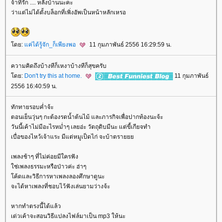
จ้าที่รัก .... หลังบ้านนะคะ
ว่าแต่ไม่ได้ตั้งบล็อกที่เพิ่งอัพเป็นหน้าหลักเหรอ
ดย:
ค่ได้รู้จัก_ก็เพียงพอ
11 กุมภาพันธ์ 2556 16:29:59 น.
ความคิดถึงบ้างทีก็เหงาบ้างทีก็สุขครับ
ดย:
Don't try this at home.
11 กุมภาพันธ์
2556 16:40:59 น.
ทักทายรอบค่ำจ้ะ
ตอนเย็นวุ่นๆ กะต้องรดน้ำต้นไม้ และภารกิจเพื่อปากท้องนะจ้ะ
วันนี้เค้าไม่มีอะไรหม่ำๆ เลยอ่ะ วัตถุดิบมีนะ แต่ขี้เกียจทำ
เบื่อของไหว้เจ้าแระ มีแต่หมูเป็ดไก่ จะบ้าตรา
เพลงช้าๆ ที่ไม่ค่อยมีใครฟัง
ช่เพลงธรรมะหรือป่าวค่ะ ฮ่าๆ
ค้ดและวิธีการหาเพลงลองศึกษาดูนะ
จะได้หาเพลงที่ชอบไว้ฟังเล่นยามว่างจ้ะ
หากทำตรงนี้ได้แล้ว
เด่วเค้าจะสอนวิธีแปลงไฟล์มาเป็น mp3 ให้นะ