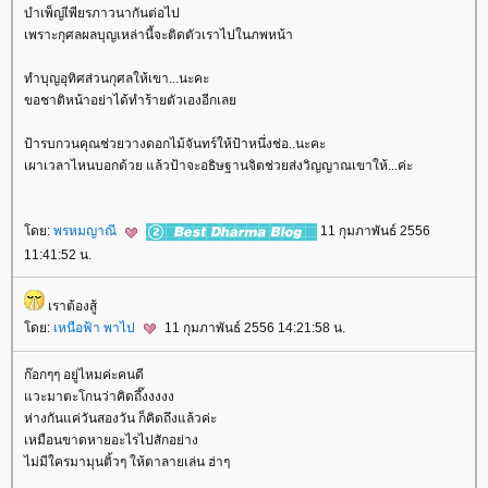
บำเพ็ญเีพียรภาวนากันต่อไป
เพราะกุศลผลบุญเหล่านี้จะติดตัวเราไปในภพหน้า
ทำบุญอุทิศส่วนกุศลให้เขา...นะคะ
ขอชาติหน้าอย่าได้ทำร้ายตัวเองอีกเล
ป้ารบกวนคุณช่วยวางดอกไม้จันทร์ให้ป้าหนึ่งช่อ..นะคะ
เผาเวลาไหนบอกด้วย แล้วป้าจะอธิษฐานจิตช่วยส่งวิญญาณเขาให้...ค่ะ
ดย:
พรหมญาณี
11 กุมภาพันธ์ 2556
11:41:52 น.
เราต้องสู้
ดย:
เหนือฟ้า พาไป
11 กุมภาพันธ์ 2556 14:21:58 น.
ก๊อกๆๆ อยู่ไหมค่ะคนดี
วะมาตะโกนว่าคิดถึ๊งงงงง
ห่างกันแค่วันสองวัน ก็คิดถึงแล้วค่ะ
เหมือนขาดหายอะไรไปสักอย่าง
ไม่มีใครมามุนติ้วๆ ให้ตาลายเล่น ฮ่าๆ