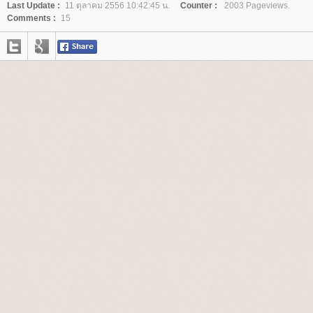
Last Update :
11 ตุลาคม 2556 10:42:45 น.
Counter :
2003 Pageviews.
Comments :
15