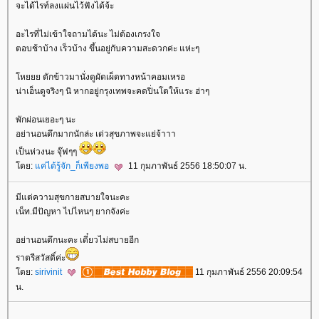
จะได้ไรท์ลงแผ่นไว้ฟังได้จ้ะ
อะไรที่ไม่เข้าใจถามได้นะ ไม่ต้องเกรงใจ
ตอบช้าบ้าง เร็วบ้าง ขึ้นอยู่กับความสะดวกค่ะ แห่ะๆ
หยยย ตักข้าวมานั่งดูผัดเผ็ดทางหน้าคอมเหรอ
น่าเอ็นดูจริงๆ นิ หากอยู่กรุงเทพจะคดปิ่นโตให้แระ ฮ่าๆ
พักผ่อนเยอะๆ นะ
อย่านอนดึกมากนักล่ะ เด่วสุขภาพจะแย่จ้าาา
เป็นห่วงนะ จุ๊ฟๆๆ
ดย:
ค่ได้รู้จัก_ก็เพียงพอ
11 กุมภาพันธ์ 2556 18:50:07 น.
มีแต่ความสุขกายสบายใจนะคะ
เน็ท.มีปัญหา ไปไหนๆ ยากจังค่ะ
อย่านอนดึกนะคะ เดี๋ยวไม่สบายอีก
ราตรีสวัสดิ์ค่ะ
ดย:
sirivinit
11 กุมภาพันธ์ 2556 20:09:54
น.