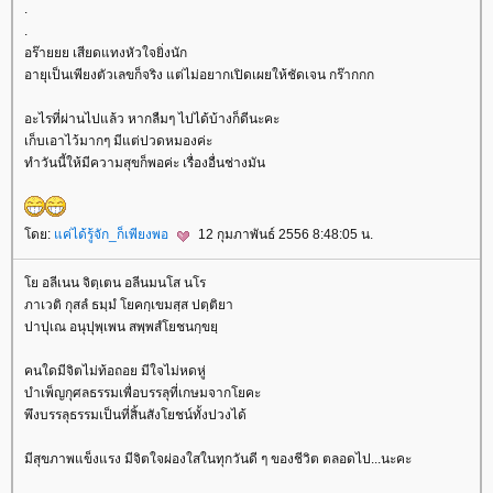
.
.
อร๊ายยย เสียดแทงหัวใจยิ่งนัก
อายุเป็นเพียงตัวเลขก็จริง แต่ไม่อยากเปิดเผยให้ชัดเจน กร๊ากกก
อะไรที่ผ่านไปแล้ว หากลืมๆ ไปได้บ้างก็ดีนะคะ
เก็บเอาไว้มากๆ มีแต่ปวดหมองค่ะ
ทำวันนี้ให้มีความสุขก็พอค่ะ เรื่องอื่นช่างมัน
ดย:
ค่ได้รู้จัก_ก็เพียงพอ
12 กุมภาพันธ์ 2556 8:48:05 น.
อลีเนน จิตฺเตน อลีนมนโส นโร
ภาเวติ กุสลํ ธมฺมํ โยคกฺเขมสฺส ปตฺติยา
ปาปุเณ อนุปุพฺเพน สพฺพสํโยชนกฺขยฺ
คนใดมีจิตไม่ท้อถอย มีใจไม่หดหู่
บำเพ็ญกุศลธรรมเพื่อบรรลุที่เกษมจากโยคะ
พึงบรรลุธรรมเป็นที่สิ้นสังโยชน์ทั้งปวงได้
มีสุขภาพแข็งแรง มีจิตใจผ่องใสในทุกวันดี ๆ ของชีวิต ตลอดไป...นะคะ