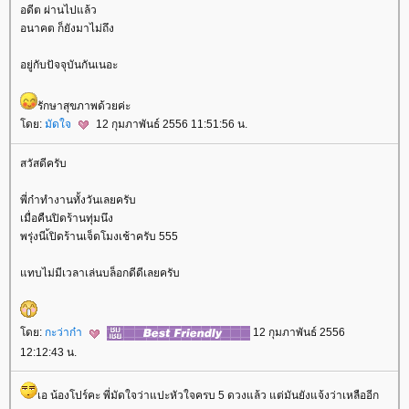
อดีต ผ่านไปแล้ว
อนาคต ก็ยังมาไม่ถึง
อยู่กับปัจจุบันกันเนอะ
รักษาสุขภาพด้วยค่ะ
ดย:
มัดใจ
12 กุมภาพันธ์ 2556 11:51:56 น.
สวัสดีครับ
พี่ก๋าทำงานทั้งวันเลยครับ
เมื่อคืนปิดร้านทุ่มนึง
พรุ่งนีเ้ปิดร้านเจ็ดโมงเช้าครับ 555
ทบไม่มีเวลาเล่นบล็อกดีดีเลยครับ
ดย:
กะว่าก๋า
12 กุมภาพันธ์ 2556
12:12:43 น.
เอ น้องโปร์คะ พี่มัดใจว่าแปะหัวใจครบ 5 ดวงแล้ว แต่มันยังแจ้งว่าเหลืออีก