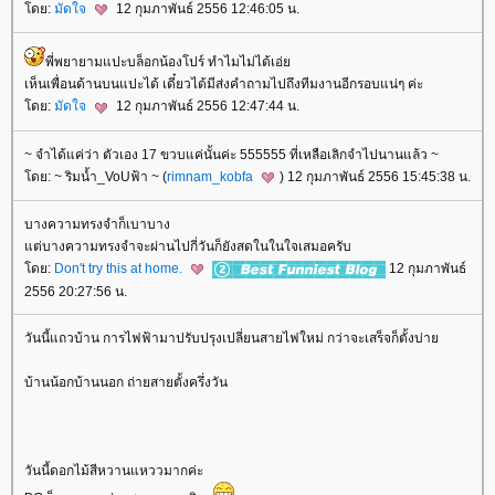
ดย:
มัดใจ
12 กุมภาพันธ์ 2556 12:46:05 น.
พี่พยายามแปะบล็อกน้องโปร์ ทำไมไม่ได้เอ่
เห็นเพื่อนด้านบนแปะได้ เดี๋ยวได้มีส่งคำถามไปถึงทีมงานอีกรอบแน่ๆ ค่ะ
ดย:
มัดใจ
12 กุมภาพันธ์ 2556 12:47:44 น.
~ จำได้แค่ว่า ตัวเอง 17 ขวบแค่นั้นค่ะ 555555 ที่เหลือเลิกจำไปนานแล้ว ~
ดย: ~ ริมน้ำ_VoUฟ้า ~ (
rimnam_kobfa
) 12 กุมภาพันธ์ 2556 15:45:38 น.
บางความทรงจำก็เบาบาง
ต่บางความทรงจำจะผ่านไปกี่วันก็ยังสดในในใจเสมอครับ
ดย:
Don't try this at home.
12 กุมภาพันธ์
2556 20:27:56 น.
วันนี้แถวบ้าน การไฟฟ้ามาปรับปรุงเปลี่ยนสายไฟใหม่ กว่าจะเสร็จก็ตั้งบ่า
บ้านน้อกบ้านนอก ถ่ายสายตั้งครึ่งวัน
วันนี้ดอกไม้สีหวานแหววมากค่ะ