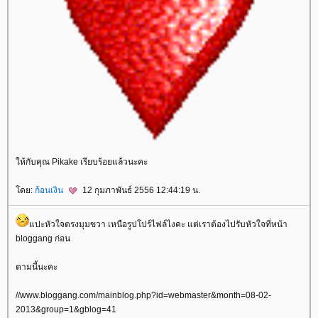
ห้กับคุณ Pikake เรียบร้อยแล้วนะคะ
ดย:
ก้อนเงิน
12 กุมภาพันธ์ 2556 12:44:19 น.
ปะหัวใจตรงมุมขวา เหนือรูปโปร์ไฟล์ไงคะ แต่เราต้องไปรับหัวใจที่หน้า
bloggang ก่อน
ตามนี้นะคะ
//www.bloggang.com/mainblog.php?id=webmaster&month=08-02-
2013&group=1&gblog=41