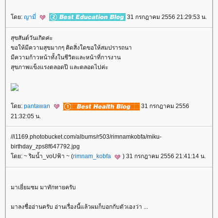
ดย:
ญามี่
31 กรกฎาคม 2556 21:29:53 น.
สุขสันต์วันเกิดค่ะ
ขอให้มีความสุขมากๆ คิดสิ่งใดขอให้สมปรารถนา
มีความก้าวหน้าทั้งในชีวิตและหน้าที่การงาน
สุขภาพแข็งแรงตลอดปี และตลอดไปค่ะ
ดย:
pantawan
31 กรกฎาคม 2556
21:32:05 น.
//i1169.photobucket.com/albums/r503/rimnamkobfa/miku-
birthday_zps8f647792.jpg
ดย: ~ ริมน้ำ_voUฟ้า ~ (
rimnam_kobfa
) 31 กรกฎาคม 2556 21:41:14 น.
มาเยี่ยมชม มาทักทายครับ
มาลงชื่ออ่านครับ อ่านเรื่องนี้แล้วผมก็บอกกับตัวเองว่า ...