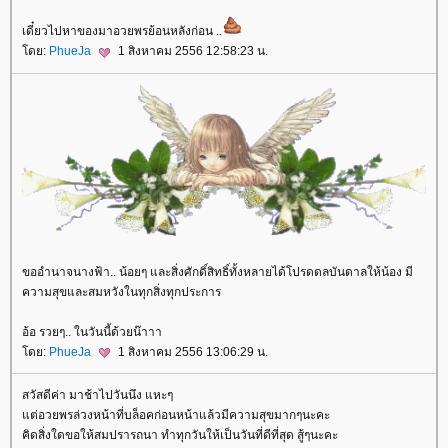
เดี๋ยวไปหาของมาอวยพรย้อนหลังก่อน ..
ดย:
PhueJa
1 สิงหาคม 2556 12:58:23 น.
ขออำนาจนางฟ้า.. น้อยๆ และสิ่งศักดิ์สิทธิ์ทั้งหลายได้โปรดดลบันดาลให้น้อง มี
ความสุขและสมหวังในทุกสิ่งทุกประการ
อ้อ รวยๆ.. ในวันนี้ด้วยน๊าาา
ดย:
PhueJa
1 สิงหาคม 2556 13:06:29 น.
สวัสดีค่า มาช้าไปวันนึง แหะๆ
ต่อวยพรล่วงหน้าที่บล็อคก่อนหน้าแล้วมีความสุขมากๆนะคะ
คิดสิ่งใดขอให้สมปรารถนา ทำทุกวันให้เป็นวันที่ดีที่สุด สู้ๆนะคะ