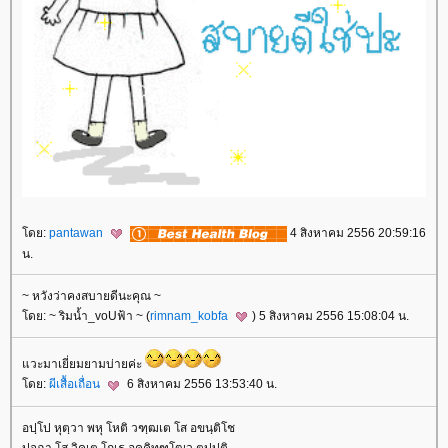
ดย:
pantawan
4 สิงหาคม 2556 20:59:16
น.
~ หวังว่าคงสบายดีนะคุณ ~
ดย: ~ ริมน้ำ_voUฟ้า ~ (
rimnam_kobfa
) 5 สิงหาคม 2556 15:08:04 น.
วะมาเยี่ยมยามบ่ายค่ะ
ดย:
ผีเสื้อเถื่อน
6 สิงหาคม 2556 13:53:40 น.
อปฺโป หุตฺวา พหุ โหติ วฑฺฒเต โส อขนฺติโช
ปจฺฉา โส วิคเต โกเธ อคฺคิทฑฺโฒว ตปฺปติ