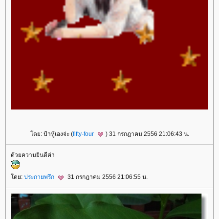
ดย: ป้าหู้เองจ่ะ (
fifty-four
) 31 กรกฎาคม 2556 21:06:43 น.
ด้วยความยินดีค่า
ดย:
ประกายพรึก
31 กรกฎาคม 2556 21:06:55 น.