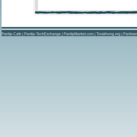
Pantip-Cafe
|
Pantip-TechExchange
|
PantipMarket.com
|
Torakhong.org
|
Pantow